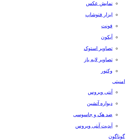
نمایش عکس
ابزار فتوشاپ
فونت
آیکون
تصاویر استوک
تصاویر لایه باز
وکتور
امنیتی
آنتی ویروس
دیواره آتشین
ضد هک و جاسوسی
آپدیت آنتی ویروس
گوناگون