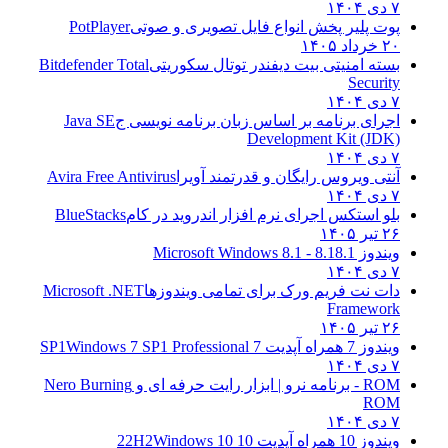
۷ دی ۱۴۰۴
پوت پلیر پخش انواع فایل تصویری و صوتی
PotPlayer
۲۰ خرداد ۱۴۰۵
بسته امنیتی بیت دیفندر توتال سکوریتی
Bitdefender Total
Security
۷ دی ۱۴۰۴
اجرای برنامه بر اساس زبان برنامه نویسی ج
Java SE
Development Kit (JDK)
۷ دی ۱۴۰۴
آنتی ویروس رایگان و قدرتمند آویرا
Avira Free Antivirus
۷ دی ۱۴۰۴
بلو استکس اجرای نرم افزار اندروید در کام
BlueStacks
۲۶ تیر ۱۴۰۵
ویندوز 8.1
8.1 - Microsoft Windows 8.1
۷ دی ۱۴۰۴
دات نت فریم ورک برای تمامی ویندوزها
Microsoft .NET
Framework
۲۶ تیر ۱۴۰۵
ویندوز 7 همراه آپدیت 7 SP1
Windows 7 SP1 Professional
۷ دی ۱۴۰۴
ROM - برنامه نرو | ابزار رایت حرفه ای و
Nero Burning
ROM
۷ دی ۱۴۰۴
ویندوز 10 همراه آپدیت 10 22H2
Windows 10