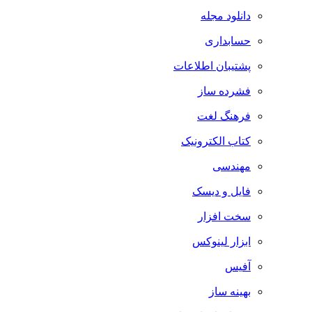
دانلود مجله
حسابداری
پشتیبان اطلاعات
فشرده ساز
فرهنگ لغت
کتاب الکترونیک
مهندسی
فایل و دیسک
سخت افزار
ابزار لینوکس
آفیس
بهینه ساز