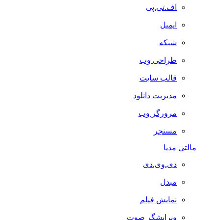
اف.تی.پی
ایمیل
شبکه
طراحی وب
قالب سایت
مدیریت دانلود
مرورگر وب
مسنجر
مالتی مدیا
دی.وی.دی
مبدل
نمایش فیلم
ویرایشگر صوت