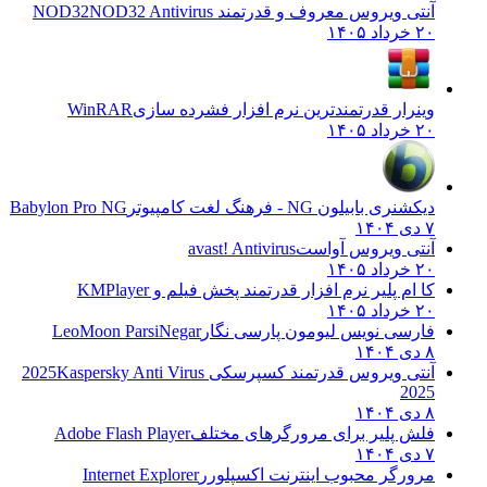
آنتی ویروس معروف و قدرتمند NOD32
NOD32 Antivirus
۲۰ خرداد ۱۴۰۵
وینرار قدرتمندترین نرم افزار فشرده سازی
WinRAR
۲۰ خرداد ۱۴۰۵
دیکشنری بابیلون NG - فرهنگ لغت کامپیوتر
Babylon Pro NG
۷ دی ۱۴۰۴
آنتی ویروس آواست
avast! Antivirus
۲۰ خرداد ۱۴۰۵
کا ام پلیر نرم افزار قدرتمند پخش فیلم و
KMPlayer
۲۰ خرداد ۱۴۰۵
فارسی نویس لیومون پارسی نگار
LeoMoon ParsiNegar
۸ دی ۱۴۰۴
آنتی ویروس قدرتمند کسپرسکی 2025
Kaspersky Anti Virus
2025
۸ دی ۱۴۰۴
فلش پلیر برای مرورگرهای مختلف
Adobe Flash Player
۷ دی ۱۴۰۴
مرورگر محبوب اینترنت اکسپلورر
Internet Explorer