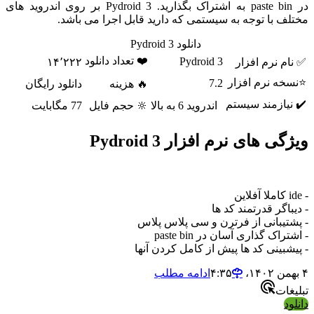
در paste bin به اشتراک بگذارید. Pydroid 3 بر روی اندروید های
با توجه به سیستمی که دارید قابل اجرا می باشد.
دانلود Pydroid 3
❤️ تعداد دانلود
Pydroid 3
نرم افزار
۱۴٬۲۲۲
 نرم افزار
7.2
🔥 هزینه
دانلود رایگان
ازمند سیستم
اندروید 6 به بالا
🔆 حجم فایل
77 مگابایت
های نرم افزار Pydroid 3
گر قدرتمند کد ها
بانی از فرترن و سی پلاس پلاس
 گذاری آسان در paste bin
ینی کد ها پیش از کامل کردن آنها
ادامه مطلب
ت