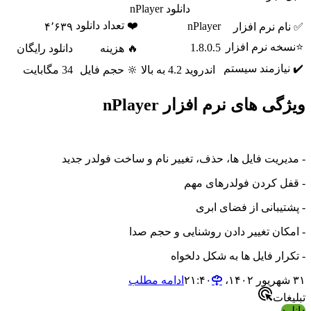
دانلود nPlayer
❤️ تعداد دانلود
nPlayer
✅ نام نرم افزار
۴٬۶۳۹
⭐نسخه نرم افزار
1.8.0.5
🔥 هزینه
دانلود رایگان
✔️ نیازمند سیستم
اندروید 4.2 به بالا
🔆 حجم فایل
34 مگابایت
ویژگی های نرم افزار nPlayer
- مدیریت فایل ها، حذف، تغییر نام و ساخت فولدر جدید
- قفل کردن فولدرهای مهم
- پشتیبانی از فضای ابری
- امکان تغییر دادن روشنایی و حجم صدا
- تکرار فایل ها به شکل دلخواه
۳۱ شهریور ۱۴۰۲،‏ ۲۱:۴۰
ادامه مطلب
تبلیغات
دانلود