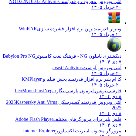
آنتی ویروس معروف و قدرتمند NOD32
NOD32 Antivirus
۲۰ خرداد ۱۴۰۵
وینرار قدرتمندترین نرم افزار فشرده سازی
WinRAR
۲۰ خرداد ۱۴۰۵
دیکشنری بابیلون NG - فرهنگ لغت کامپیوتر
Babylon Pro NG
۷ دی ۱۴۰۴
آنتی ویروس آواست
avast! Antivirus
۲۰ خرداد ۱۴۰۵
کا ام پلیر نرم افزار قدرتمند پخش فیلم و
KMPlayer
۲۰ خرداد ۱۴۰۵
فارسی نویس لیومون پارسی نگار
LeoMoon ParsiNegar
۸ دی ۱۴۰۴
آنتی ویروس قدرتمند کسپرسکی 2025
Kaspersky Anti Virus
2025
۸ دی ۱۴۰۴
فلش پلیر برای مرورگرهای مختلف
Adobe Flash Player
۷ دی ۱۴۰۴
مرورگر محبوب اینترنت اکسپلورر
Internet Explorer