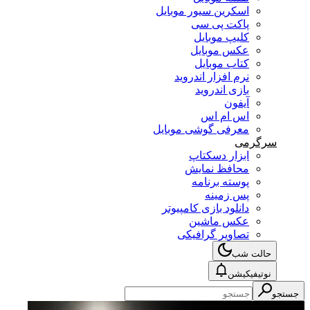
اسکرین سیور موبایل
پاکت پی سی
کلیپ موبایل
عکس موبایل
کتاب موبایل
نرم افزار اندروید
بازی اندروید
آیفون
اس ام اس
معرفی گوشی موبایل
سرگرمی
ابزار دسکتاپ
محافظ نمایش
پوسته برنامه
پس زمینه
دانلود بازی کامپیوتر
عکس ماشین
تصاویر گرافیکی
حالت شب
نوتیفیکیشن
جستجو