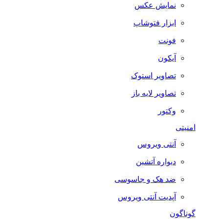
نمایش عکس
ابزار فتوشاپ
فونت
آیکون
تصاویر استوک
تصاویر لایه باز
وکتور
امنیتی
آنتی ویروس
دیواره آتشین
ضد هک و جاسوسی
آپدیت آنتی ویروس
گوناگون