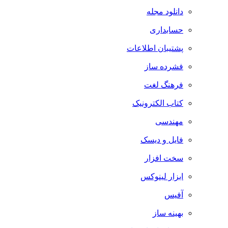
دانلود مجله
حسابداری
پشتیبان اطلاعات
فشرده ساز
فرهنگ لغت
کتاب الکترونیک
مهندسی
فایل و دیسک
سخت افزار
ابزار لینوکس
آفیس
بهینه ساز