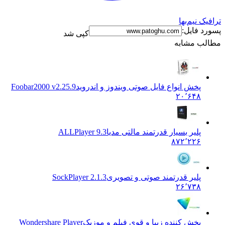
ترافیک نیم‌بها
پسورد فایل:
کپی شد
مطالب مشابه
پخش انواع فایل صوتی ویندوز و اندروید
Foobar2000 v2.25.9
۲۰٬۶۴۸
پلیر بسیار قدرتمند مالتی مدیا
ALLPlayer 9.3
۸۷۲٬۲۲۶
پلیر قدرتمند صوتی و تصویری
SockPlayer 2.1.3
۲۶٬۷۳۸
پخش کننده زیبا و قوی فیلم و موزیک
Wondershare Player