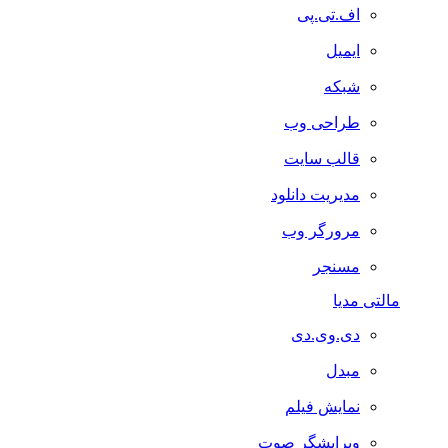
اف.تی.پی
ایمیل
شبکه
طراحی وب
قالب سایت
مدیریت دانلود
مرورگر وب
مسنجر
مالتی مدیا
دی.وی.دی
مبدل
نمایش فیلم
ویرایشگر صوت