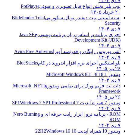
۷ دی ۱۴۰۴
پوت پلیر پخش انواع فایل تصویری و صوتی
PotPlayer
۲۰ خرداد ۱۴۰۵
بسته امنیتی بیت دیفندر توتال سکوریتی
Bitdefender Total
Security
۷ دی ۱۴۰۴
اجرای برنامه بر اساس زبان برنامه نویسی ج
Java SE
Development Kit (JDK)
۷ دی ۱۴۰۴
آنتی ویروس رایگان و قدرتمند آویرا
Avira Free Antivirus
۷ دی ۱۴۰۴
بلو استکس اجرای نرم افزار اندروید در کام
BlueStacks
۲۶ تیر ۱۴۰۵
ویندوز 8.1
8.1 - Microsoft Windows 8.1
۷ دی ۱۴۰۴
دات نت فریم ورک برای تمامی ویندوزها
Microsoft .NET
Framework
۲۶ تیر ۱۴۰۵
ویندوز 7 همراه آپدیت 7 SP1
Windows 7 SP1 Professional
۷ دی ۱۴۰۴
ROM - برنامه نرو | ابزار رایت حرفه ای و
Nero Burning
ROM
۷ دی ۱۴۰۴
ویندوز 10 همراه آپدیت 10 22H2
Windows 10