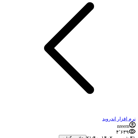
نرم افزار اندروید
nreern
۴٬۶۳۹
۳۱ شهریور ۱۴۰۲،‏ ۲۱:۴۰