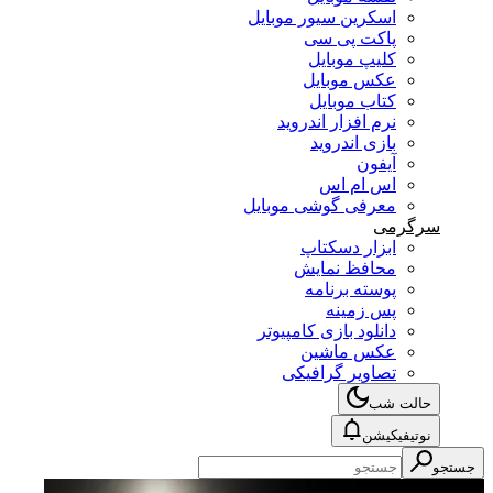
اسکرین سیور موبایل
پاکت پی سی
کلیپ موبایل
عکس موبایل
کتاب موبایل
نرم افزار اندروید
بازی اندروید
آیفون
اس ام اس
معرفی گوشی موبایل
سرگرمی
ابزار دسکتاپ
محافظ نمایش
پوسته برنامه
پس زمینه
دانلود بازی کامپیوتر
عکس ماشین
تصاویر گرافیکی
حالت شب
نوتیفیکیشن
جستجو