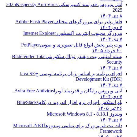
آنتی ویروس قدرتمند کسپرسکی 2025
Kaspersky Anti Virus
2025
۸ دی ۱۴۰۴
فلش پلیر برای مرورگرهای مختلف
Adobe Flash Player
۷ دی ۱۴۰۴
مرورگر محبوب اینترنت اکسپلورر
Internet Explorer
۷ دی ۱۴۰۴
پوت پلیر پخش انواع فایل تصویری و صوتی
PotPlayer
۲۰ خرداد ۱۴۰۵
بسته امنیتی بیت دیفندر توتال سکوریتی
Bitdefender Total
Security
۷ دی ۱۴۰۴
اجرای برنامه بر اساس زبان برنامه نویسی ج
Java SE
Development Kit (JDK)
۷ دی ۱۴۰۴
آنتی ویروس رایگان و قدرتمند آویرا
Avira Free Antivirus
۷ دی ۱۴۰۴
بلو استکس اجرای نرم افزار اندروید در کام
BlueStacks
۲۶ تیر ۱۴۰۵
ویندوز 8.1
8.1 - Microsoft Windows 8.1
۷ دی ۱۴۰۴
دات نت فریم ورک برای تمامی ویندوزها
Microsoft .NET
Framework
۲۶ تیر ۱۴۰۵