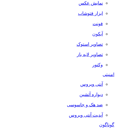
نمایش عکس
ابزار فتوشاپ
فونت
آیکون
تصاویر استوک
تصاویر لایه باز
وکتور
امنیتی
آنتی ویروس
دیواره آتشین
ضد هک و جاسوسی
آپدیت آنتی ویروس
گوناگون