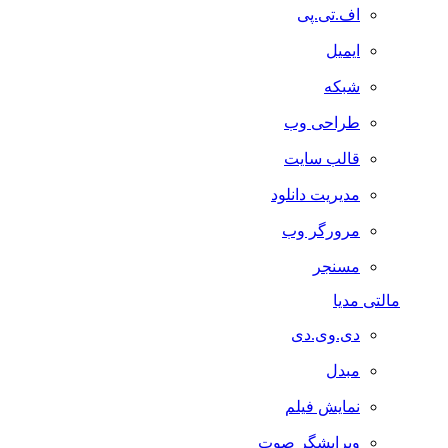
اف.تی.پی
ایمیل
شبکه
طراحی وب
قالب سایت
مدیریت دانلود
مرورگر وب
مسنجر
مالتی مدیا
دی.وی.دی
مبدل
نمایش فیلم
ویرایشگر صوت