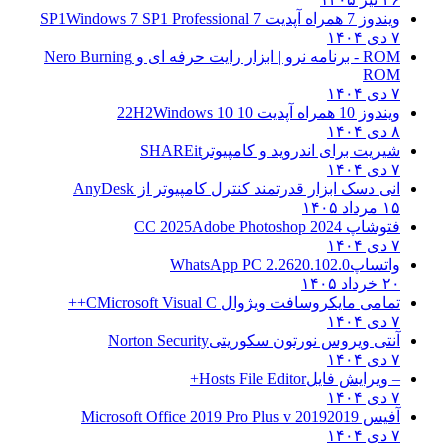
ویندوز 7 همراه آپدیت 7 SP1
Windows 7 SP1 Professional
۷ دی ۱۴۰۴
ROM - برنامه نرو | ابزار رایت حرفه ای و
Nero Burning
ROM
۷ دی ۱۴۰۴
ویندوز 10 همراه آپدیت 10 22H2
Windows 10
۸ دی ۱۴۰۴
شیریت برای اندروید و کامپیوتر
SHAREit
۷ دی ۱۴۰۴
انی دسک ابزار قدرتمند کنترل کامپیوتر از
AnyDesk
۱۵ مرداد ۱۴۰۵
فتوشاپ CC 2025
Adobe Photoshop 2024
۷ دی ۱۴۰۴
واتساپ
WhatsApp PC 2.2620.102.0
۲۰ خرداد ۱۴۰۵
تمامی مایکروسافت ویژوال C
Microsoft Visual C++
۷ دی ۱۴۰۴
آنتی ویروس نورتون سکوریتی
Norton Security
۷ دی ۱۴۰۴
– ویرایش فایل
Hosts File Editor+
۷ دی ۱۴۰۴
آفیس 2019
2019 Microsoft Office 2019 Pro Plus v
۷ دی ۱۴۰۴