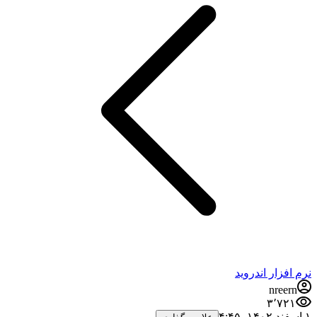
نرم افزار اندروید
nreern
۳٬۷۲۱
۱ اسفند ۱۴۰۲،‏ ۴:۴۵