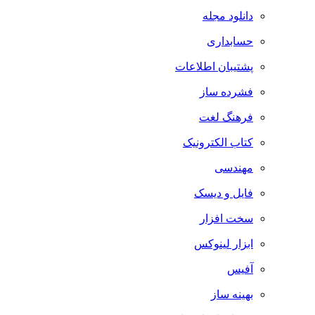
دانلود مجله
حسابداری
پشتیبان اطلاعات
فشرده ساز
فرهنگ لغت
کتاب الکترونیک
مهندسی
فایل و دیسک
سخت افزار
ابزار لینوکس
آفیس
بهینه ساز