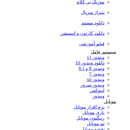
موزیک بی کلام
تیتراژ سریال
دانلود مستند
دانلود کارتون و انیمیشن
فیلم آموزشی
سیستم عامل
ویندوز 11
دانلود ویندوز 10
ویندوز 8 و 8.1
ویندوز 7
ویندوز xp
ویندوز سرور
لینوکس
ویندوز
موبایل
نرم افزار موبایل
بازی موبایل
رینگتون موبایل
تم موبایل
نقشه موبایل