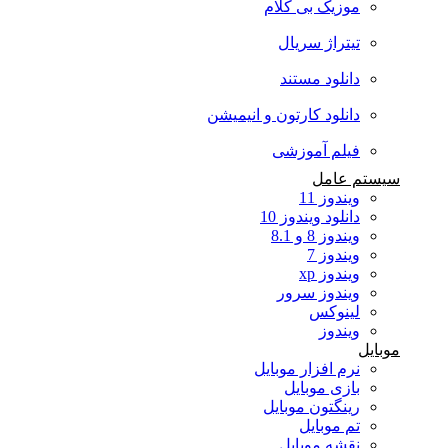
موزیک بی کلام
تیتراژ سریال
دانلود مستند
دانلود کارتون و انیمیشن
فیلم آموزشی
سیستم عامل
ویندوز 11
دانلود ویندوز 10
ویندوز 8 و 8.1
ویندوز 7
ویندوز xp
ویندوز سرور
لینوکس
ویندوز
موبایل
نرم افزار موبایل
بازی موبایل
رینگتون موبایل
تم موبایل
نقشه موبایل