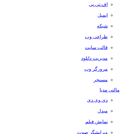
اف.تی.پی
ایمیل
شبکه
طراحی وب
قالب سایت
مدیریت دانلود
مرورگر وب
مسنجر
مالتی مدیا
دی.وی.دی
مبدل
نمایش فیلم
ویرایشگر صوت