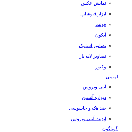
نمایش عکس
ابزار فتوشاپ
فونت
آیکون
تصاویر استوک
تصاویر لایه باز
وکتور
امنیتی
آنتی ویروس
دیواره آتشین
ضد هک و جاسوسی
آپدیت آنتی ویروس
گوناگون