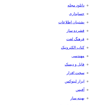
دانلود مجله
حسابداری
پشتیبان اطلاعات
فشرده ساز
فرهنگ لغت
کتاب الکترونیک
مهندسی
فایل و دیسک
سخت افزار
ابزار لینوکس
آفیس
بهینه ساز