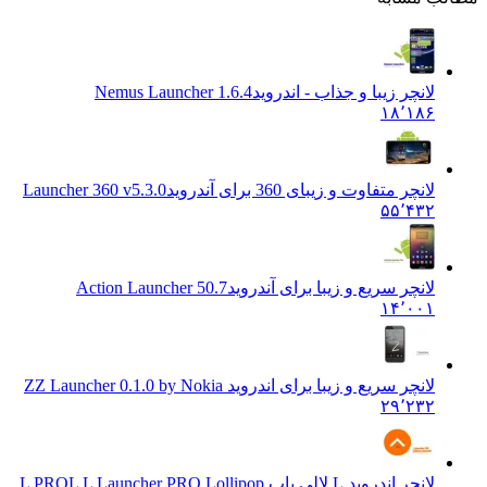
لانچر زیبا و جذاب - اندروید
Nemus Launcher 1.6.4
۱۸٬۱۸۶
لانچر متفاوت و زیبای 360 برای آندروید
Launcher 360 v5.3.0
۵۵٬۴۳۲
لانچر سریع و زیبا برای آندروید
Action Launcher 50.7
۱۴٬۰۰۱
لانچر سریع و زیبا برای اندروید Z
Z Launcher 0.1.0 by Nokia
۲۹٬۲۳۲
لانچر اندروید L لالی پاپ L PRO
L L Launcher PRO Lollipop