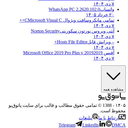
۷ دی ۱۴۰۴
واتساپ
WhatsApp PC 2.2620.102.0
۲۰ خرداد ۱۴۰۵
تمامی مایکروسافت ویژوال C
Microsoft Visual C++
۷ دی ۱۴۰۴
آنتی ویروس نورتون سکوریتی
Norton Security
۷ دی ۱۴۰۴
– ویرایش فایل
Hosts File Editor+
۷ دی ۱۴۰۴
آفیس 2019
2019 Microsoft Office 2019 Pro Plus v
۷ دی ۱۴۰۴
مشاهده همه
۱۴۰۵
- 1388 © تمامی حقوق مطالب و قالب برای سایت پاتوق‌یو
محفوظ است.
ارتباط با ما
تبلیغات
Telegram
LinkedIn
DMCA