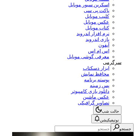
اسکرین سیور موبایل
پاکت پی سی
کلیپ موبایل
عکس موبایل
کتاب موبایل
نرم افزار اندروید
بازی اندروید
آیفون
اس ام اس
معرفی گوشی موبایل
سرگرمی
ابزار دسکتاپ
محافظ نمایش
پوسته برنامه
پس زمینه
دانلود بازی کامپیوتر
عکس ماشین
تصاویر گرافیکی
حالت شب
نوتیفیکیشن
جستجو