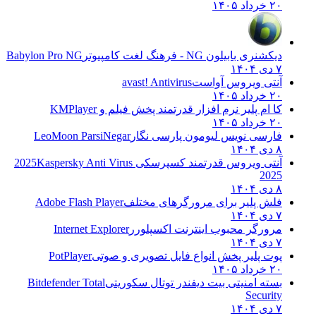
۲۰ خرداد ۱۴۰۵
دیکشنری بابیلون NG - فرهنگ لغت کامپیوتر
Babylon Pro NG
۷ دی ۱۴۰۴
آنتی ویروس آواست
avast! Antivirus
۲۰ خرداد ۱۴۰۵
کا ام پلیر نرم افزار قدرتمند پخش فیلم و
KMPlayer
۲۰ خرداد ۱۴۰۵
فارسی نویس لیومون پارسی نگار
LeoMoon ParsiNegar
۸ دی ۱۴۰۴
آنتی ویروس قدرتمند کسپرسکی 2025
Kaspersky Anti Virus
2025
۸ دی ۱۴۰۴
فلش پلیر برای مرورگرهای مختلف
Adobe Flash Player
۷ دی ۱۴۰۴
مرورگر محبوب اینترنت اکسپلورر
Internet Explorer
۷ دی ۱۴۰۴
پوت پلیر پخش انواع فایل تصویری و صوتی
PotPlayer
۲۰ خرداد ۱۴۰۵
بسته امنیتی بیت دیفندر توتال سکوریتی
Bitdefender Total
Security
۷ دی ۱۴۰۴