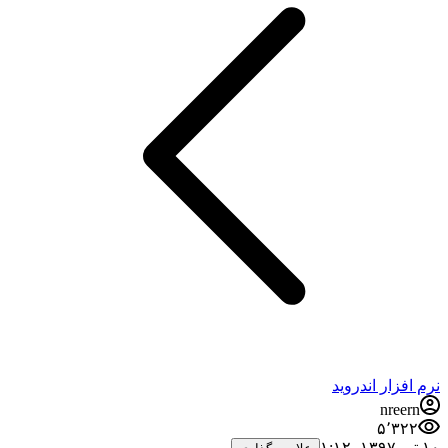
نرم افزار اندروید
nreern
۵٬۳۲۲
۱۰ تیر ۱۳۹۷،‏ ۱:۱۲