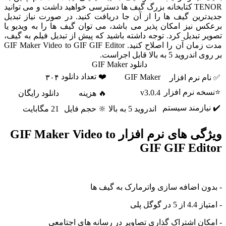
TENOR کتابخانه بزرگ گیف ها دسترسی خواهید داشت و می توانید
جدیدترین گیف ها را از آن جا دریافت کنید. در صورت نیاز تبدیل
برعکس نیز امکان پذیر می باشد، می توان گیف ها را به ویدیو یا
تصویر تبدیل کرد. توجه داشته باشید که پیش از تبدیل فیلم به گیف،
مدت زمان آن را اصلاح کنید. GIF Maker Video to GIF GIF Editor
بر روی اندروید 5 به بالا قابل اجراست.
دانلود GIF Maker
❤️ تعداد دانلود
GIF Maker
✅ نام نرم افزار
۳۰۴
⭐نسخه نرم افزار
v3.0.4
🔥 هزینه
دانلود رایگان
✔️ نیازمند سیستم
اندروید 5 به بالا
🔆 حجم فایل
21 مگابایت
ویژگی های نرم افزار GIF Maker Video to
GIF GIF Editor
- بدون اضافه سازی واترمارک به گیف ها
- امتیاز 4.4 از 5 در گوگل پلی
- امکان اشتراک گذاری تصاویر در رسانه های اجتامعی