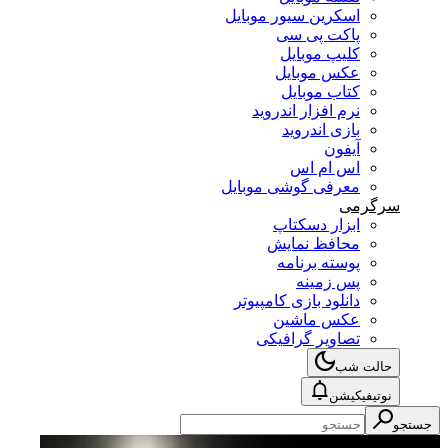
اسکرین سیور موبایل
پاکت پی سی
کلیپ موبایل
عکس موبایل
کتاب موبایل
نرم افزار اندروید
بازی اندروید
آیفون
اس ام اس
معرفی گوشی موبایل
سرگرمی
ابزار دسکتاپ
محافظ نمایش
پوسته برنامه
پس زمینه
دانلود بازی کامپیوتر
عکس ماشین
تصاویر گرافیکی
حالت شب
نوتیفیکیشن
جستجو