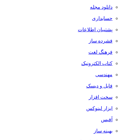
دانلود مجله
حسابداری
پشتیبان اطلاعات
فشرده ساز
فرهنگ لغت
کتاب الکترونیک
مهندسی
فایل و دیسک
سخت افزار
ابزار لینوکس
آفیس
بهینه ساز