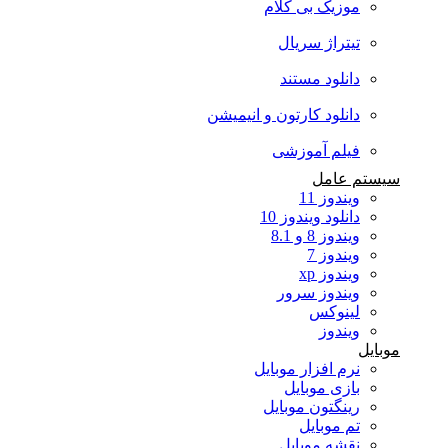
موزیک بی کلام
تیتراژ سریال
دانلود مستند
دانلود کارتون و انیمیشن
فیلم آموزشی
سیستم عامل
ویندوز 11
دانلود ویندوز 10
ویندوز 8 و 8.1
ویندوز 7
ویندوز xp
ویندوز سرور
لینوکس
ویندوز
موبایل
نرم افزار موبایل
بازی موبایل
رینگتون موبایل
تم موبایل
نقشه موبایل