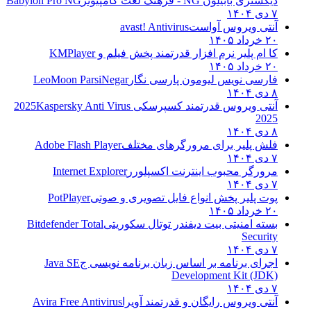
دیکشنری بابیلون NG - فرهنگ لغت کامپیوتر
Babylon Pro NG
۷ دی ۱۴۰۴
آنتی ویروس آواست
avast! Antivirus
۲۰ خرداد ۱۴۰۵
کا ام پلیر نرم افزار قدرتمند پخش فیلم و
KMPlayer
۲۰ خرداد ۱۴۰۵
فارسی نویس لیومون پارسی نگار
LeoMoon ParsiNegar
۸ دی ۱۴۰۴
آنتی ویروس قدرتمند کسپرسکی 2025
Kaspersky Anti Virus
2025
۸ دی ۱۴۰۴
فلش پلیر برای مرورگرهای مختلف
Adobe Flash Player
۷ دی ۱۴۰۴
مرورگر محبوب اینترنت اکسپلورر
Internet Explorer
۷ دی ۱۴۰۴
پوت پلیر پخش انواع فایل تصویری و صوتی
PotPlayer
۲۰ خرداد ۱۴۰۵
بسته امنیتی بیت دیفندر توتال سکوریتی
Bitdefender Total
Security
۷ دی ۱۴۰۴
اجرای برنامه بر اساس زبان برنامه نویسی ج
Java SE
Development Kit (JDK)
۷ دی ۱۴۰۴
آنتی ویروس رایگان و قدرتمند آویرا
Avira Free Antivirus