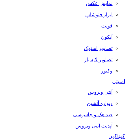
نمایش عکس
ابزار فتوشاپ
فونت
آیکون
تصاویر استوک
تصاویر لایه باز
وکتور
امنیتی
آنتی ویروس
دیواره آتشین
ضد هک و جاسوسی
آپدیت آنتی ویروس
گوناگون