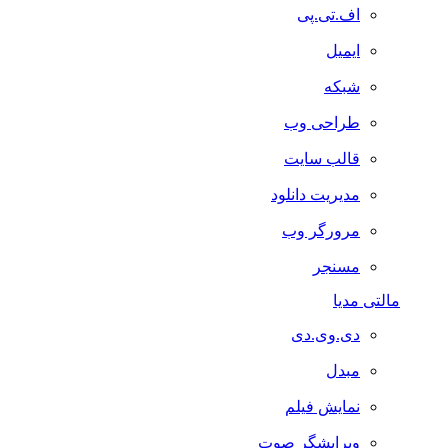
اف.تی.پی
ایمیل
شبکه
طراحی وب
قالب سایت
مدیریت دانلود
مرورگر وب
مسنجر
مالتی مدیا
دی.وی.دی
مبدل
نمایش فیلم
ویرایشگر صوت