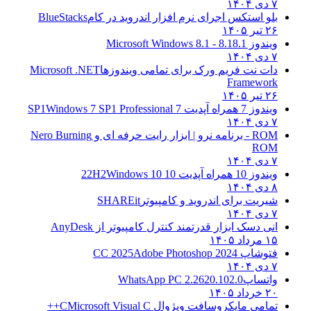
۷ دی ۱۴۰۴
بلو استکس اجرای نرم افزار اندروید در کام
BlueStacks
۲۶ تیر ۱۴۰۵
ویندوز 8.1
8.1 - Microsoft Windows 8.1
۷ دی ۱۴۰۴
دات نت فریم ورک برای تمامی ویندوزها
Microsoft .NET
Framework
۲۶ تیر ۱۴۰۵
ویندوز 7 همراه آپدیت 7 SP1
Windows 7 SP1 Professional
۷ دی ۱۴۰۴
ROM - برنامه نرو | ابزار رایت حرفه ای و
Nero Burning
ROM
۷ دی ۱۴۰۴
ویندوز 10 همراه آپدیت 10 22H2
Windows 10
۸ دی ۱۴۰۴
شیریت برای اندروید و کامپیوتر
SHAREit
۷ دی ۱۴۰۴
انی دسک ابزار قدرتمند کنترل کامپیوتر از
AnyDesk
۱۵ مرداد ۱۴۰۵
فتوشاپ CC 2025
Adobe Photoshop 2024
۷ دی ۱۴۰۴
واتساپ
WhatsApp PC 2.2620.102.0
۲۰ خرداد ۱۴۰۵
تمامی مایکروسافت ویژوال C
Microsoft Visual C++