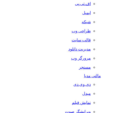
اف.تی.پی
ایمیل
شبکه
طراحی وب
قالب سایت
مدیریت دانلود
مرورگر وب
مسنجر
مالتی مدیا
دی.وی.دی
مبدل
نمایش فیلم
ویرایشگر صوت