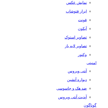
نمایش عکس
ابزار فتوشاپ
فونت
آیکون
تصاویر استوک
تصاویر لایه باز
وکتور
امنیتی
آنتی ویروس
دیواره آتشین
ضد هک و جاسوسی
آپدیت آنتی ویروس
گوناگون