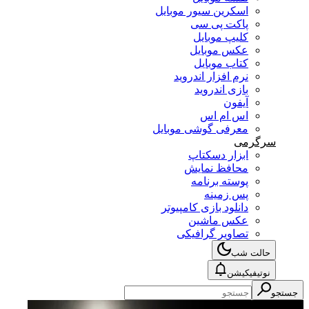
اسکرین سیور موبایل
پاکت پی سی
کلیپ موبایل
عکس موبایل
کتاب موبایل
نرم افزار اندروید
بازی اندروید
آیفون
اس ام اس
معرفی گوشی موبایل
سرگرمی
ابزار دسکتاپ
محافظ نمایش
پوسته برنامه
پس زمینه
دانلود بازی کامپیوتر
عکس ماشین
تصاویر گرافیکی
حالت شب
نوتیفیکیشن
جستجو