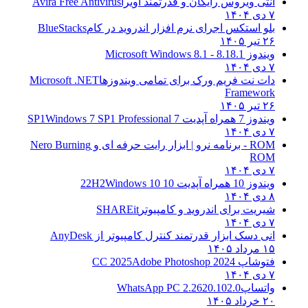
آنتی ویروس رایگان و قدرتمند آویرا
Avira Free Antivirus
۷ دی ۱۴۰۴
بلو استکس اجرای نرم افزار اندروید در کام
BlueStacks
۲۶ تیر ۱۴۰۵
ویندوز 8.1
8.1 - Microsoft Windows 8.1
۷ دی ۱۴۰۴
دات نت فریم ورک برای تمامی ویندوزها
Microsoft .NET
Framework
۲۶ تیر ۱۴۰۵
ویندوز 7 همراه آپدیت 7 SP1
Windows 7 SP1 Professional
۷ دی ۱۴۰۴
ROM - برنامه نرو | ابزار رایت حرفه ای و
Nero Burning
ROM
۷ دی ۱۴۰۴
ویندوز 10 همراه آپدیت 10 22H2
Windows 10
۸ دی ۱۴۰۴
شیریت برای اندروید و کامپیوتر
SHAREit
۷ دی ۱۴۰۴
انی دسک ابزار قدرتمند کنترل کامپیوتر از
AnyDesk
۱۵ مرداد ۱۴۰۵
فتوشاپ CC 2025
Adobe Photoshop 2024
۷ دی ۱۴۰۴
واتساپ
WhatsApp PC 2.2620.102.0
۲۰ خرداد ۱۴۰۵