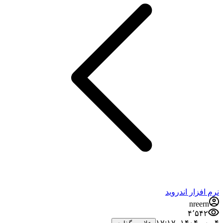
نرم افزار اندروید
nreern
۴٬۵۴۲
۴ مهر ۱۴۰۴،‏ ۱۷:۱۷