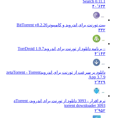
Search 0.11.1
۴۰٬۶۳۴
بیت تورنت برای اندروید و کامپیوتر
BitTorrent v8.2.26
۳۳۲
– برنامه دانلود از تورنت برای اندروید
TorrDroid 1.9.7
۴٬۱۴۳
دانلود پر سرعت از تورنت برای اندروید
zetaTorrent - Torrent
App 3.7.9
۲٬۴۲۹
نرم افزار - 3093 دانلود از تورنت برای اندروید
aTorrent -
torrent downloader 3093
۲٬۹۵۲