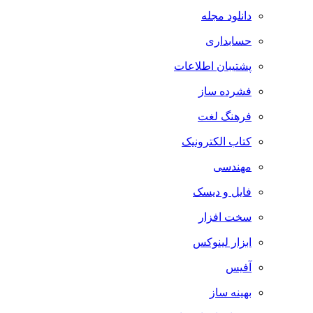
دانلود مجله
حسابداری
پشتیبان اطلاعات
فشرده ساز
فرهنگ لغت
کتاب الکترونیک
مهندسی
فایل و دیسک
سخت افزار
ابزار لینوکس
آفیس
بهینه ساز