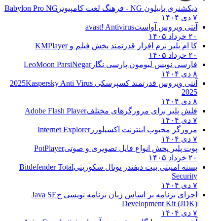
دیکشنری بابیلون NG - فرهنگ لغت کامپیوتر
Babylon Pro NG
۷ دی ۱۴۰۴
آنتی ویروس آواست
avast! Antivirus
۲۰ خرداد ۱۴۰۵
کا ام پلیر نرم افزار قدرتمند پخش فیلم و
KMPlayer
۲۰ خرداد ۱۴۰۵
فارسی نویس لیومون پارسی نگار
LeoMoon ParsiNegar
۸ دی ۱۴۰۴
آنتی ویروس قدرتمند کسپرسکی 2025
Kaspersky Anti Virus
2025
۸ دی ۱۴۰۴
فلش پلیر برای مرورگرهای مختلف
Adobe Flash Player
۷ دی ۱۴۰۴
مرورگر محبوب اینترنت اکسپلورر
Internet Explorer
۷ دی ۱۴۰۴
پوت پلیر پخش انواع فایل تصویری و صوتی
PotPlayer
۲۰ خرداد ۱۴۰۵
بسته امنیتی بیت دیفندر توتال سکوریتی
Bitdefender Total
Security
۷ دی ۱۴۰۴
اجرای برنامه بر اساس زبان برنامه نویسی ج
Java SE
Development Kit (JDK)
۷ دی ۱۴۰۴