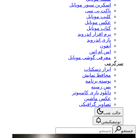
اسکرین سیور موبایل
پاکت پی سی
کلیپ موبایل
عکس موبایل
کتاب موبایل
نرم افزار اندروید
بازی اندروید
آیفون
اس ام اس
معرفی گوشی موبایل
سرگرمی
ابزار دسکتاپ
محافظ نمایش
پوسته برنامه
پس زمینه
دانلود بازی کامپیوتر
عکس ماشین
تصاویر گرافیکی
حالت شب
نوتیفیکیشن
جستجو