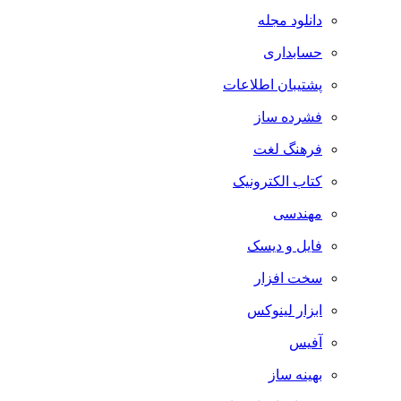
دانلود مجله
حسابداری
پشتیبان اطلاعات
فشرده ساز
فرهنگ لغت
کتاب الکترونیک
مهندسی
فایل و دیسک
سخت افزار
ابزار لینوکس
آفیس
بهینه ساز