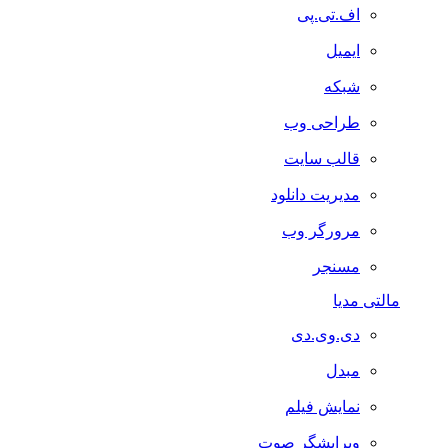
اف.تی.پی
ایمیل
شبکه
طراحی وب
قالب سایت
مدیریت دانلود
مرورگر وب
مسنجر
مالتی مدیا
دی.وی.دی
مبدل
نمایش فیلم
ویرایشگر صوت