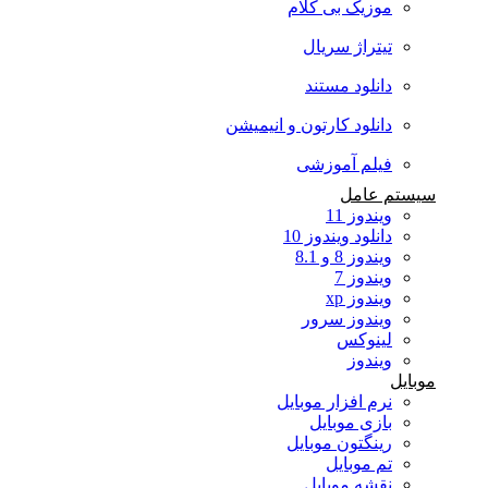
موزیک بی کلام
تیتراژ سریال
دانلود مستند
دانلود کارتون و انیمیشن
فیلم آموزشی
سیستم عامل
ویندوز 11
دانلود ویندوز 10
ویندوز 8 و 8.1
ویندوز 7
ویندوز xp
ویندوز سرور
لینوکس
ویندوز
موبایل
نرم افزار موبایل
بازی موبایل
رینگتون موبایل
تم موبایل
نقشه موبایل