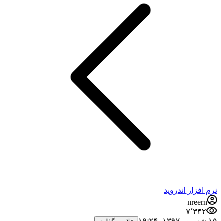
نرم افزار اندروید
nreern
۷٬۳۴۲
۱۵ شهریور ۱۳۹۷،‏ ۱۹:۲۴