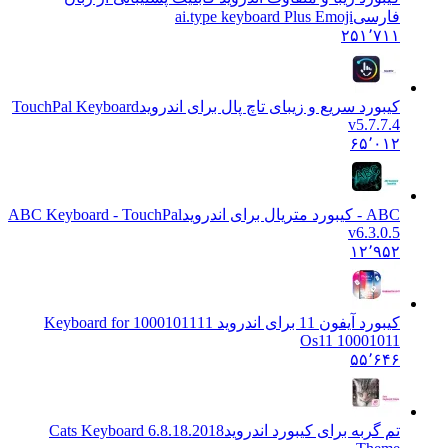
فارسی
ai.type keyboard Plus Emoji
۲۵۱٬۷۱۱
کیبورد سریع و زیبای تاچ پال برای اندروید
TouchPal Keyboard
v5.7.7.4
۶۵٬۰۱۲
ABC - کیبورد متریال برای اندروید
ABC Keyboard - TouchPal
v6.3.0.5
۱۲٬۹۵۲
کیبورد آیفون 11 برای اندروید 10001011
11 Keyboard for
Os11 10001011
۵۵٬۶۴۶
تم گربه برای کیبورد اندروید
6.8.18.2018 Cats Keyboard