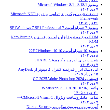
ویندوز 8.1
8.1 - Microsoft Windows 8.1
۷ دی ۱۴۰۴
دات نت فریم ورک برای تمامی ویندوزها
Microsoft .NET
Framework
۲۶ تیر ۱۴۰۵
ویندوز 7 همراه آپدیت 7 SP1
Windows 7 SP1 Professional
۷ دی ۱۴۰۴
ROM - برنامه نرو | ابزار رایت حرفه ای و
Nero Burning
ROM
۷ دی ۱۴۰۴
ویندوز 10 همراه آپدیت 10 22H2
Windows 10
۸ دی ۱۴۰۴
شیریت برای اندروید و کامپیوتر
SHAREit
۷ دی ۱۴۰۴
انی دسک ابزار قدرتمند کنترل کامپیوتر از
AnyDesk
۱۵ مرداد ۱۴۰۵
فتوشاپ CC 2025
Adobe Photoshop 2024
۷ دی ۱۴۰۴
واتساپ
WhatsApp PC 2.2620.102.0
۲۰ خرداد ۱۴۰۵
تمامی مایکروسافت ویژوال C
Microsoft Visual C++
۷ دی ۱۴۰۴
آنتی ویروس نورتون سکوریتی
Norton Security