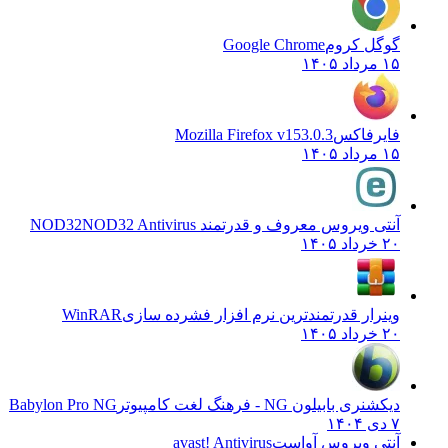
گوگل کروم
Google Chrome
۱۵ مرداد ۱۴۰۵
فایرفاکس
Mozilla Firefox v153.0.3
۱۵ مرداد ۱۴۰۵
آنتی ویروس معروف و قدرتمند NOD32
NOD32 Antivirus
۲۰ خرداد ۱۴۰۵
وینرار قدرتمندترین نرم افزار فشرده سازی
WinRAR
۲۰ خرداد ۱۴۰۵
دیکشنری بابیلون NG - فرهنگ لغت کامپیوتر
Babylon Pro NG
۷ دی ۱۴۰۴
آنتی ویروس آواست
avast! Antivirus