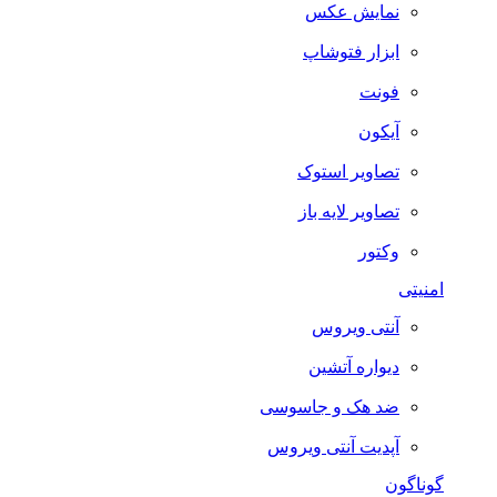
نمایش عکس
ابزار فتوشاپ
فونت
آیکون
تصاویر استوک
تصاویر لایه باز
وکتور
امنیتی
آنتی ویروس
دیواره آتشین
ضد هک و جاسوسی
آپدیت آنتی ویروس
گوناگون