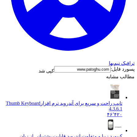
ترافیک نیم‌بها
پسورد فایل:
کپی شد
مطالب مشابه
تایپ راحت و سریع برای آندروید نرم افزار
Thumb Keyboard
4.3.6.1
۴۶٬۴۲۰
کیبورد زیبا و متفاوت اندروید قابلیت پشتیبانی از زبان