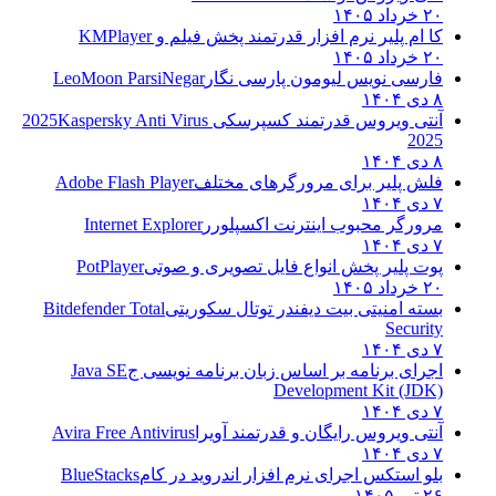
۲۰ خرداد ۱۴۰۵
کا ام پلیر نرم افزار قدرتمند پخش فیلم و
KMPlayer
۲۰ خرداد ۱۴۰۵
فارسی نویس لیومون پارسی نگار
LeoMoon ParsiNegar
۸ دی ۱۴۰۴
آنتی ویروس قدرتمند کسپرسکی 2025
Kaspersky Anti Virus
2025
۸ دی ۱۴۰۴
فلش پلیر برای مرورگرهای مختلف
Adobe Flash Player
۷ دی ۱۴۰۴
مرورگر محبوب اینترنت اکسپلورر
Internet Explorer
۷ دی ۱۴۰۴
پوت پلیر پخش انواع فایل تصویری و صوتی
PotPlayer
۲۰ خرداد ۱۴۰۵
بسته امنیتی بیت دیفندر توتال سکوریتی
Bitdefender Total
Security
۷ دی ۱۴۰۴
اجرای برنامه بر اساس زبان برنامه نویسی ج
Java SE
Development Kit (JDK)
۷ دی ۱۴۰۴
آنتی ویروس رایگان و قدرتمند آویرا
Avira Free Antivirus
۷ دی ۱۴۰۴
بلو استکس اجرای نرم افزار اندروید در کام
BlueStacks
۲۶ تیر ۱۴۰۵