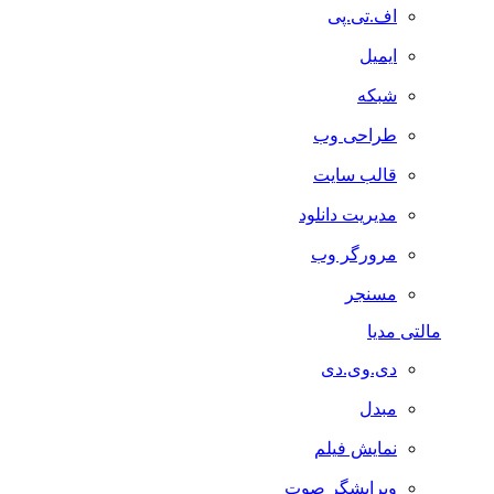
اف.تی.پی
ایمیل
شبکه
طراحی وب
قالب سایت
مدیریت دانلود
مرورگر وب
مسنجر
مالتی مدیا
دی.وی.دی
مبدل
نمایش فیلم
ویرایشگر صوت