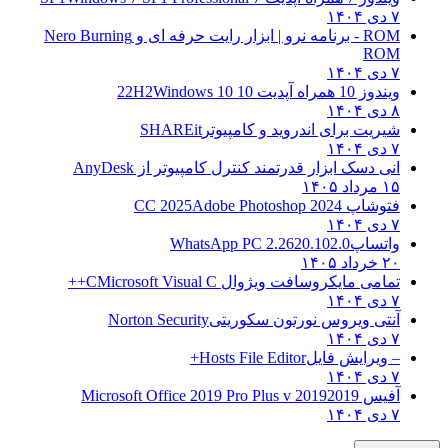
۷ دی ۱۴۰۴
ROM - برنامه نرو | ابزار رایت حرفه ای و
Nero Burning
ROM
۷ دی ۱۴۰۴
ویندوز 10 همراه آپدیت 10 22H2
Windows 10
۸ دی ۱۴۰۴
شیریت برای اندروید و کامپیوتر
SHAREit
۷ دی ۱۴۰۴
انی دسک ابزار قدرتمند کنترل کامپیوتر از
AnyDesk
۱۵ مرداد ۱۴۰۵
فتوشاپ CC 2025
Adobe Photoshop 2024
۷ دی ۱۴۰۴
واتساپ
WhatsApp PC 2.2620.102.0
۲۰ خرداد ۱۴۰۵
تمامی مایکروسافت ویژوال C
Microsoft Visual C++
۷ دی ۱۴۰۴
آنتی ویروس نورتون سکوریتی
Norton Security
۷ دی ۱۴۰۴
– ویرایش فایل
Hosts File Editor+
۷ دی ۱۴۰۴
آفیس 2019
2019 Microsoft Office 2019 Pro Plus v
۷ دی ۱۴۰۴