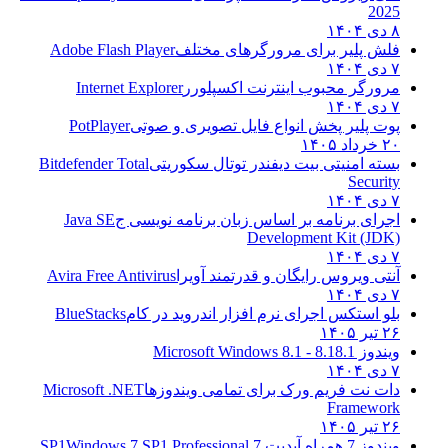
2025
۸ دی ۱۴۰۴
فلش پلیر برای مرورگرهای مختلف
Adobe Flash Player
۷ دی ۱۴۰۴
مرورگر محبوب اینترنت اکسپلورر
Internet Explorer
۷ دی ۱۴۰۴
پوت پلیر پخش انواع فایل تصویری و صوتی
PotPlayer
۲۰ خرداد ۱۴۰۵
بسته امنیتی بیت دیفندر توتال سکوریتی
Bitdefender Total
Security
۷ دی ۱۴۰۴
اجرای برنامه بر اساس زبان برنامه نویسی ج
Java SE
Development Kit (JDK)
۷ دی ۱۴۰۴
آنتی ویروس رایگان و قدرتمند آویرا
Avira Free Antivirus
۷ دی ۱۴۰۴
بلو استکس اجرای نرم افزار اندروید در کام
BlueStacks
۲۶ تیر ۱۴۰۵
ویندوز 8.1
8.1 - Microsoft Windows 8.1
۷ دی ۱۴۰۴
دات نت فریم ورک برای تمامی ویندوزها
Microsoft .NET
Framework
۲۶ تیر ۱۴۰۵
ویندوز 7 همراه آپدیت 7 SP1
Windows 7 SP1 Professional