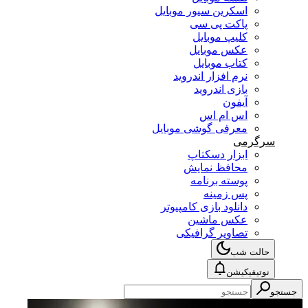
اسکرین سیور موبایل
پاکت پی سی
کلیپ موبایل
عکس موبایل
کتاب موبایل
نرم افزار اندروید
بازی اندروید
آیفون
اس ام اس
معرفی گوشی موبایل
سرگرمی
ابزار دسکتاپ
محافظ نمایش
پوسته برنامه
پس زمینه
دانلود بازی کامپیوتر
عکس ماشین
تصاویر گرافیکی
حالت شب
نوتیفیکیشن
جستجو