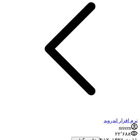
نرم افزار اندروید
nreern
۲۲٬۶۸۸
۱۱ دی ۱۳۹۷،‏ ۴:۱۲