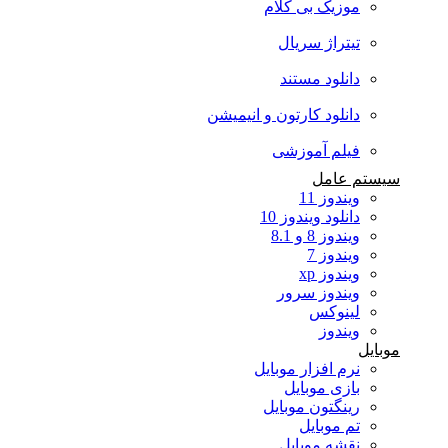
موزیک بی کلام
تیتراژ سریال
دانلود مستند
دانلود کارتون و انیمیشن
فیلم آموزشی
سیستم عامل
ویندوز 11
دانلود ویندوز 10
ویندوز 8 و 8.1
ویندوز 7
ویندوز xp
ویندوز سرور
لینوکس
ویندوز
موبایل
نرم افزار موبایل
بازی موبایل
رینگتون موبایل
تم موبایل
نقشه موبایل