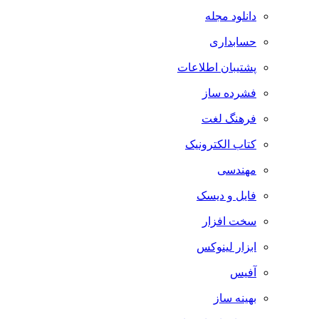
دانلود مجله
حسابداری
پشتیبان اطلاعات
فشرده ساز
فرهنگ لغت
کتاب الکترونیک
مهندسی
فایل و دیسک
سخت افزار
ابزار لینوکس
آفیس
بهینه ساز