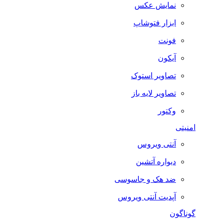
نمایش عکس
ابزار فتوشاپ
فونت
آیکون
تصاویر استوک
تصاویر لایه باز
وکتور
امنیتی
آنتی ویروس
دیواره آتشین
ضد هک و جاسوسی
آپدیت آنتی ویروس
گوناگون