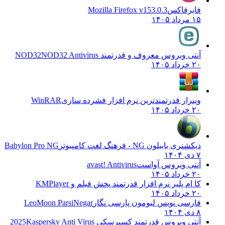
فایرفاکس
Mozilla Firefox v153.0.3
۱۵ مرداد ۱۴۰۵
آنتی ویروس معروف و قدرتمند NOD32
NOD32 Antivirus
۲۰ خرداد ۱۴۰۵
وینرار قدرتمندترین نرم افزار فشرده سازی
WinRAR
۲۰ خرداد ۱۴۰۵
دیکشنری بابیلون NG - فرهنگ لغت کامپیوتر
Babylon Pro NG
۷ دی ۱۴۰۴
آنتی ویروس آواست
avast! Antivirus
۲۰ خرداد ۱۴۰۵
کا ام پلیر نرم افزار قدرتمند پخش فیلم و
KMPlayer
۲۰ خرداد ۱۴۰۵
فارسی نویس لیومون پارسی نگار
LeoMoon ParsiNegar
۸ دی ۱۴۰۴
آنتی ویروس قدرتمند کسپرسکی 2025
Kaspersky Anti Virus