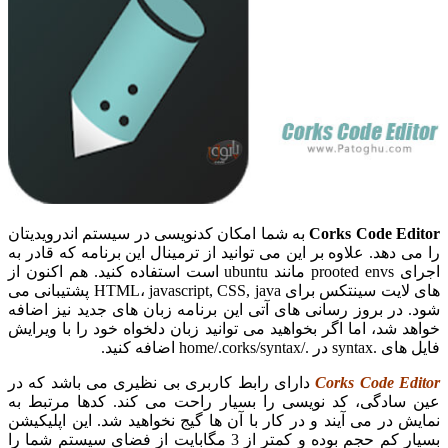
Corks Code Editor
به شما امکان کدنویسی در سیستم اندرویدیتان
را می دهد. علاوه بر این می توانید از ترمینال این برنامه که قادر به
اجرای prooted envs مانند ubuntu است استفاده کنید. هم اکنون از
های لایت سینتکس برای HTML، jаvascript, CSS, java پشتیبانی می
شود. در بروز رسانی های آتی این برنامه زبان های جدید نیز اضافه
خواهد شد، اما اگر بخواهید می توانید زبان دلخواه خود را با ویرایش
فایل های .syntax در ./home/.corks/syntax اضافه کنید.
Corks Code Editor
دارای رابط کاربری بی نظیری می باشد که در
عین سادگی، کد نویسی را بسیار راحت می کند. کدها مرتبط به
نمایش در می آیند و در کار با آن ها گیج نخواهید شد. این اپلیکیشن
بسیار کم حجم بوده و کمتر از 3 مگابایت از فضای سیستم شما را