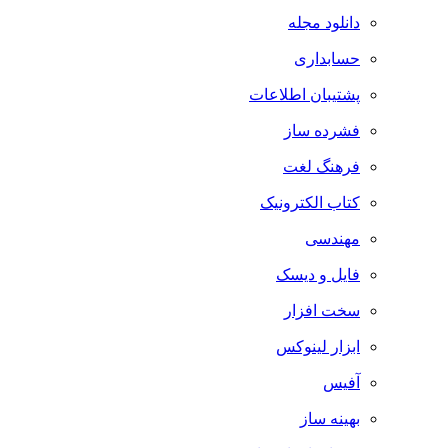
دانلود مجله
حسابداری
پشتیبان اطلاعات
فشرده ساز
فرهنگ لغت
کتاب الکترونیک
مهندسی
فایل و دیسک
سخت افزار
ابزار لینوکس
آفیس
بهینه ساز