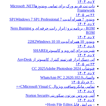
۷ دی ۱۴۰۴
دات نت فریم ورک برای تمامی ویندوزها
Microsoft .NET
Framework
۲۶ تیر ۱۴۰۵
ویندوز 7 همراه آپدیت 7 SP1
Windows 7 SP1 Professional
۷ دی ۱۴۰۴
ROM - برنامه نرو | ابزار رایت حرفه ای و
Nero Burning
ROM
۷ دی ۱۴۰۴
ویندوز 10 همراه آپدیت 10 22H2
Windows 10
۸ دی ۱۴۰۴
شیریت برای اندروید و کامپیوتر
SHAREit
۷ دی ۱۴۰۴
انی دسک ابزار قدرتمند کنترل کامپیوتر از
AnyDesk
۲۳ تیر ۱۴۰۵
فتوشاپ CC 2025
Adobe Photoshop 2024
۷ دی ۱۴۰۴
واتساپ
WhatsApp PC 2.2620.102.0
۲۰ خرداد ۱۴۰۵
تمامی مایکروسافت ویژوال C
Microsoft Visual C++
۷ دی ۱۴۰۴
آنتی ویروس نورتون سکوریتی
Norton Security
۷ دی ۱۴۰۴
– ویرایش فایل
Hosts File Editor+