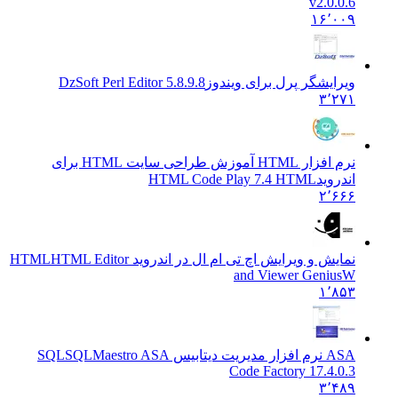
v2.0.0.6
۱۶٬۰۰۹
ویرایشگر پرل برای ویندوز
DzSoft Perl Editor 5.8.9.8
۳٬۲۷۱
نرم افزار HTML آموزش طراحی سایت HTML برای
اندروید
HTML Code Play 7.4 HTML
۲٬۶۶۶
نمایش و ویرایش اچ تی ام ال در اندروید HTML
HTML Editor
and Viewer GeniusW
۱٬۸۵۳
ASA نرم افزار مدیریت دیتابیس SQL
SQLMaestro ASA
Code Factory 17.4.0.3
۳٬۴۸۹