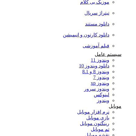
موزیک بی کلام
تیتراژ سریال
دانلود مستند
دانلود کارتون و انیمیشن
فیلم آموزشی
سیستم عامل
ویندوز 11
دانلود ویندوز 10
ویندوز 8 و 8.1
ویندوز 7
ویندوز xp
ویندوز سرور
لینوکس
ویندوز
موبایل
نرم افزار موبایل
بازی موبایل
رینگتون موبایل
تم موبایل
نقشه موبایل