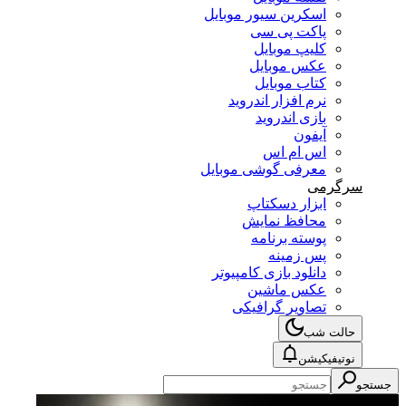
اسکرین سیور موبایل
پاکت پی سی
کلیپ موبایل
عکس موبایل
کتاب موبایل
نرم افزار اندروید
بازی اندروید
آیفون
اس ام اس
معرفی گوشی موبایل
سرگرمی
ابزار دسکتاپ
محافظ نمایش
پوسته برنامه
پس زمینه
دانلود بازی کامپیوتر
عکس ماشین
تصاویر گرافیکی
حالت شب
نوتیفیکیشن
جستجو