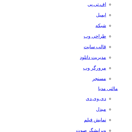
اف.تی.پی
ایمیل
شبکه
طراحی وب
قالب سایت
مدیریت دانلود
مرورگر وب
مسنجر
مالتی مدیا
دی.وی.دی
مبدل
نمایش فیلم
ویرایشگر صوت