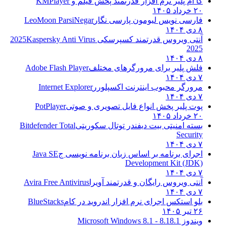
کا ام پلیر نرم افزار قدرتمند پخش فیلم و
KMPlayer
۲۰ خرداد ۱۴۰۵
فارسی نویس لیومون پارسی نگار
LeoMoon ParsiNegar
۸ دی ۱۴۰۴
آنتی ویروس قدرتمند کسپرسکی 2025
Kaspersky Anti Virus
2025
۸ دی ۱۴۰۴
فلش پلیر برای مرورگرهای مختلف
Adobe Flash Player
۷ دی ۱۴۰۴
مرورگر محبوب اینترنت اکسپلورر
Internet Explorer
۷ دی ۱۴۰۴
پوت پلیر پخش انواع فایل تصویری و صوتی
PotPlayer
۲۰ خرداد ۱۴۰۵
بسته امنیتی بیت دیفندر توتال سکوریتی
Bitdefender Total
Security
۷ دی ۱۴۰۴
اجرای برنامه بر اساس زبان برنامه نویسی ج
Java SE
Development Kit (JDK)
۷ دی ۱۴۰۴
آنتی ویروس رایگان و قدرتمند آویرا
Avira Free Antivirus
۷ دی ۱۴۰۴
بلو استکس اجرای نرم افزار اندروید در کام
BlueStacks
۲۶ تیر ۱۴۰۵
ویندوز 8.1
8.1 - Microsoft Windows 8.1