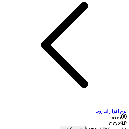
نرم افزار اندروید
nreern
۲٬۲۷۶
۱۱ بهمن ۱۳۹۷،‏ ۱۱:۲۶