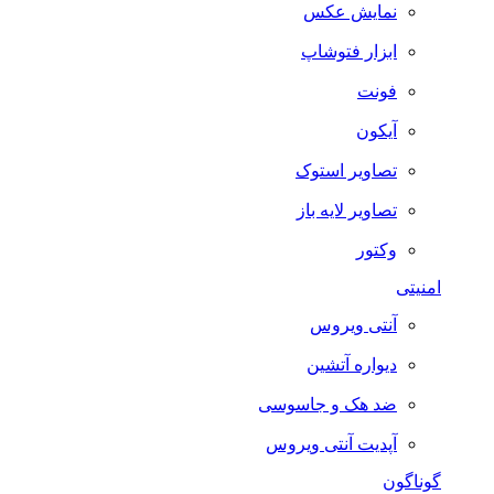
نمایش عکس
ابزار فتوشاپ
فونت
آیکون
تصاویر استوک
تصاویر لایه باز
وکتور
امنیتی
آنتی ویروس
دیواره آتشین
ضد هک و جاسوسی
آپدیت آنتی ویروس
گوناگون