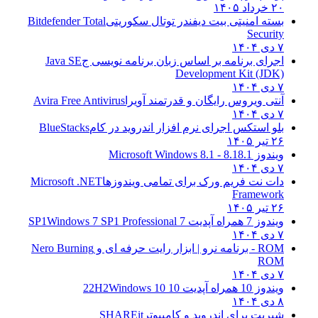
۲۰ خرداد ۱۴۰۵
بسته امنیتی بیت دیفندر توتال سکوریتی
Bitdefender Total
Security
۷ دی ۱۴۰۴
اجرای برنامه بر اساس زبان برنامه نویسی ج
Java SE
Development Kit (JDK)
۷ دی ۱۴۰۴
آنتی ویروس رایگان و قدرتمند آویرا
Avira Free Antivirus
۷ دی ۱۴۰۴
بلو استکس اجرای نرم افزار اندروید در کام
BlueStacks
۲۶ تیر ۱۴۰۵
ویندوز 8.1
8.1 - Microsoft Windows 8.1
۷ دی ۱۴۰۴
دات نت فریم ورک برای تمامی ویندوزها
Microsoft .NET
Framework
۲۶ تیر ۱۴۰۵
ویندوز 7 همراه آپدیت 7 SP1
Windows 7 SP1 Professional
۷ دی ۱۴۰۴
ROM - برنامه نرو | ابزار رایت حرفه ای و
Nero Burning
ROM
۷ دی ۱۴۰۴
ویندوز 10 همراه آپدیت 10 22H2
Windows 10
۸ دی ۱۴۰۴
شیریت برای اندروید و کامپیوتر
SHAREit