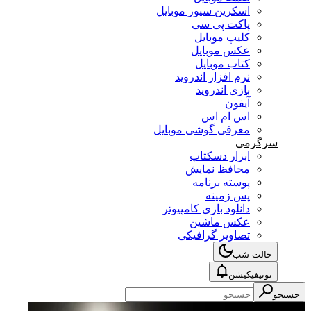
اسکرین سیور موبایل
پاکت پی سی
کلیپ موبایل
عکس موبایل
کتاب موبایل
نرم افزار اندروید
بازی اندروید
آیفون
اس ام اس
معرفی گوشی موبایل
سرگرمی
ابزار دسکتاپ
محافظ نمایش
پوسته برنامه
پس زمینه
دانلود بازی کامپیوتر
عکس ماشین
تصاویر گرافیکی
حالت شب
نوتیفیکیشن
جستجو