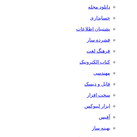
دانلود مجله
حسابداری
پشتیبان اطلاعات
فشرده ساز
فرهنگ لغت
کتاب الکترونیک
مهندسی
فایل و دیسک
سخت افزار
ابزار لینوکس
آفیس
بهینه ساز