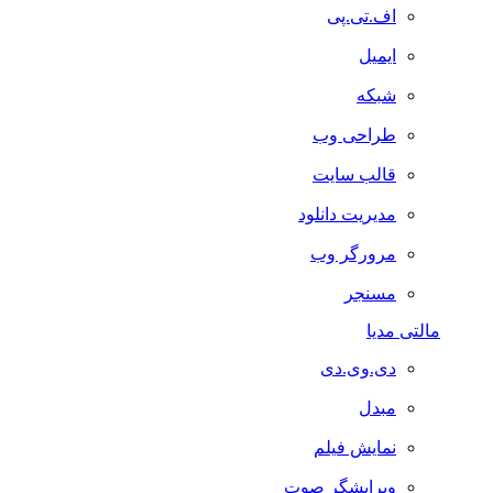
اف.تی.پی
ایمیل
شبکه
طراحی وب
قالب سایت
مدیریت دانلود
مرورگر وب
مسنجر
مالتی مدیا
دی.وی.دی
مبدل
نمایش فیلم
ویرایشگر صوت