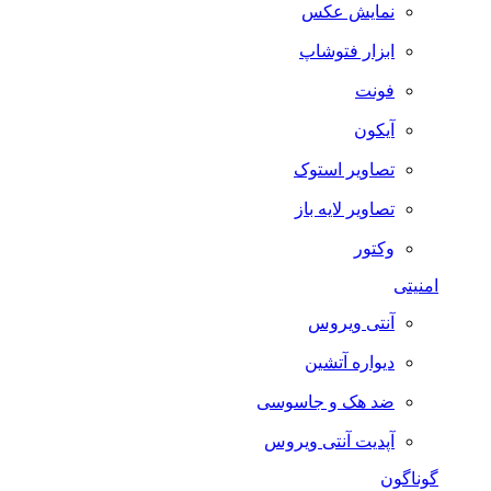
نمایش عکس
ابزار فتوشاپ
فونت
آیکون
تصاویر استوک
تصاویر لایه باز
وکتور
امنیتی
آنتی ویروس
دیواره آتشین
ضد هک و جاسوسی
آپدیت آنتی ویروس
گوناگون