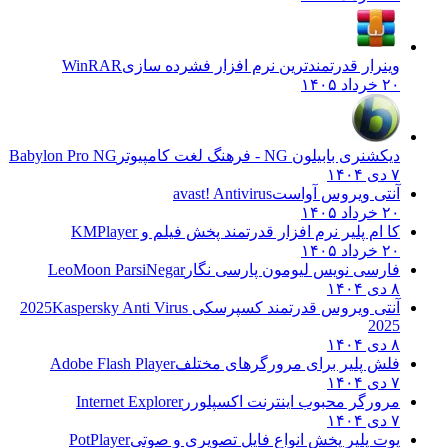
وینرار قدرتمندترین نرم افزار فشرده سازی
WinRAR
۲۰ خرداد ۱۴۰۵
دیکشنری بابیلون NG - فرهنگ لغت کامپیوتر
Babylon Pro NG
۷ دی ۱۴۰۴
آنتی ویروس آواست
avast! Antivirus
۲۰ خرداد ۱۴۰۵
کا ام پلیر نرم افزار قدرتمند پخش فیلم و
KMPlayer
۲۰ خرداد ۱۴۰۵
فارسی نویس لیومون پارسی نگار
LeoMoon ParsiNegar
۸ دی ۱۴۰۴
آنتی ویروس قدرتمند کسپرسکی 2025
Kaspersky Anti Virus
2025
۸ دی ۱۴۰۴
فلش پلیر برای مرورگرهای مختلف
Adobe Flash Player
۷ دی ۱۴۰۴
مرورگر محبوب اینترنت اکسپلورر
Internet Explorer
۷ دی ۱۴۰۴
پوت پلیر پخش انواع فایل تصویری و صوتی
PotPlayer