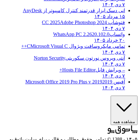
۷ دی ۱۴۰۴
انی دسک ابزار قدرتمند کنترل کامپیوتر از
AnyDesk
۱۵ مرداد ۱۴۰۵
فتوشاپ CC 2025
Adobe Photoshop 2024
۷ دی ۱۴۰۴
واتساپ
WhatsApp PC 2.2620.102.0
۲۰ خرداد ۱۴۰۵
تمامی مایکروسافت ویژوال C
Microsoft Visual C++
۷ دی ۱۴۰۴
آنتی ویروس نورتون سکوریتی
Norton Security
۷ دی ۱۴۰۴
– ویرایش فایل
Hosts File Editor+
۷ دی ۱۴۰۴
آفیس 2019
2019 Microsoft Office 2019 Pro Plus v
۷ دی ۱۴۰۴
مشاهده همه
۱۴۰۵
- 1388 © تمامی حقوق مطالب و قالب برای سایت پاتوق‌یو