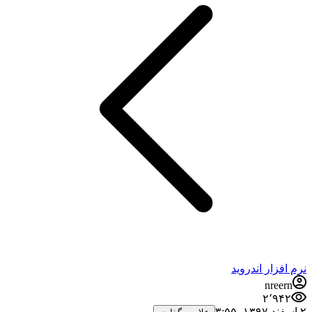
نرم افزار اندروید
nreern
۲٬۹۴۲
۲ اسفند ۱۳۹۷،‏ ۳:۵۵