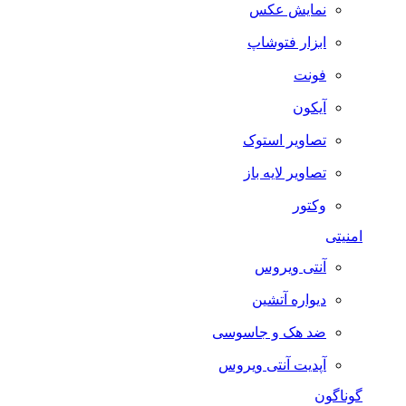
نمایش عکس
ابزار فتوشاپ
فونت
آیکون
تصاویر استوک
تصاویر لایه باز
وکتور
امنیتی
آنتی ویروس
دیواره آتشین
ضد هک و جاسوسی
آپدیت آنتی ویروس
گوناگون