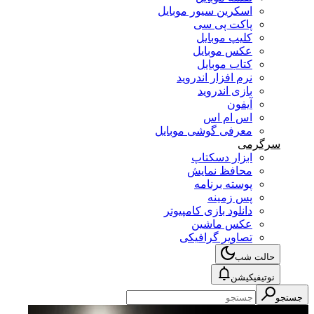
اسکرین سیور موبایل
پاکت پی سی
کلیپ موبایل
عکس موبایل
کتاب موبایل
نرم افزار اندروید
بازی اندروید
آیفون
اس ام اس
معرفی گوشی موبایل
سرگرمی
ابزار دسکتاپ
محافظ نمایش
پوسته برنامه
پس زمینه
دانلود بازی کامپیوتر
عکس ماشین
تصاویر گرافیکی
حالت شب
نوتیفیکیشن
جستجو