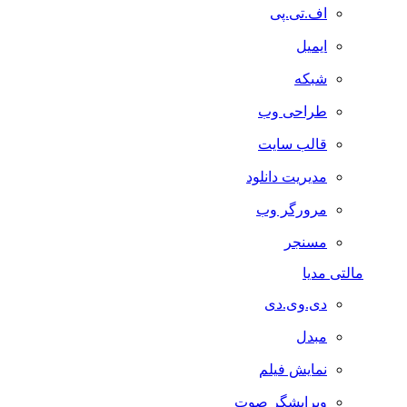
اف.تی.پی
ایمیل
شبکه
طراحی وب
قالب سایت
مدیریت دانلود
مرورگر وب
مسنجر
مالتی مدیا
دی.وی.دی
مبدل
نمایش فیلم
ویرایشگر صوت