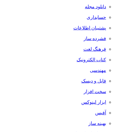
دانلود مجله
حسابداری
پشتیبان اطلاعات
فشرده ساز
فرهنگ لغت
کتاب الکترونیک
مهندسی
فایل و دیسک
سخت افزار
ابزار لینوکس
آفیس
بهینه ساز