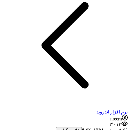
نرم افزار اندروید
nreern
۳٬۰۱۳
۲۶ فروردین ۱۳۹۸،‏ ۴:۲۲