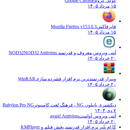
گوگل کروم
Google Chrome
۱۵ مرداد ۱۴۰۵
فایرفاکس
Mozilla Firefox v153.0.3
۱۵ مرداد ۱۴۰۵
آنتی ویروس معروف و قدرتمند NOD32
NOD32 Antivirus
۲۰ خرداد ۱۴۰۵
وینرار قدرتمندترین نرم افزار فشرده سازی
WinRAR
۲۰ خرداد ۱۴۰۵
دیکشنری بابیلون NG - فرهنگ لغت کامپیوتر
Babylon Pro NG
۷ دی ۱۴۰۴
آنتی ویروس آواست
avast! Antivirus
۲۰ خرداد ۱۴۰۵
کا ام پلیر نرم افزار قدرتمند پخش فیلم و
KMPlayer