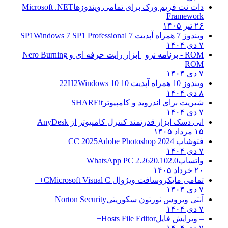
دات نت فریم ورک برای تمامی ویندوزها
Microsoft .NET
Framework
۲۶ تیر ۱۴۰۵
ویندوز 7 همراه آپدیت 7 SP1
Windows 7 SP1 Professional
۷ دی ۱۴۰۴
ROM - برنامه نرو | ابزار رایت حرفه ای و
Nero Burning
ROM
۷ دی ۱۴۰۴
ویندوز 10 همراه آپدیت 10 22H2
Windows 10
۸ دی ۱۴۰۴
شیریت برای اندروید و کامپیوتر
SHAREit
۷ دی ۱۴۰۴
انی دسک ابزار قدرتمند کنترل کامپیوتر از
AnyDesk
۱۵ مرداد ۱۴۰۵
فتوشاپ CC 2025
Adobe Photoshop 2024
۷ دی ۱۴۰۴
واتساپ
WhatsApp PC 2.2620.102.0
۲۰ خرداد ۱۴۰۵
تمامی مایکروسافت ویژوال C
Microsoft Visual C++
۷ دی ۱۴۰۴
آنتی ویروس نورتون سکوریتی
Norton Security
۷ دی ۱۴۰۴
– ویرایش فایل
Hosts File Editor+