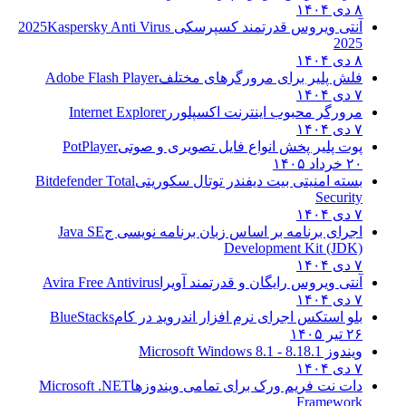
۸ دی ۱۴۰۴
آنتی ویروس قدرتمند کسپرسکی 2025
Kaspersky Anti Virus
2025
۸ دی ۱۴۰۴
فلش پلیر برای مرورگرهای مختلف
Adobe Flash Player
۷ دی ۱۴۰۴
مرورگر محبوب اینترنت اکسپلورر
Internet Explorer
۷ دی ۱۴۰۴
پوت پلیر پخش انواع فایل تصویری و صوتی
PotPlayer
۲۰ خرداد ۱۴۰۵
بسته امنیتی بیت دیفندر توتال سکوریتی
Bitdefender Total
Security
۷ دی ۱۴۰۴
اجرای برنامه بر اساس زبان برنامه نویسی ج
Java SE
Development Kit (JDK)
۷ دی ۱۴۰۴
آنتی ویروس رایگان و قدرتمند آویرا
Avira Free Antivirus
۷ دی ۱۴۰۴
بلو استکس اجرای نرم افزار اندروید در کام
BlueStacks
۲۶ تیر ۱۴۰۵
ویندوز 8.1
8.1 - Microsoft Windows 8.1
۷ دی ۱۴۰۴
دات نت فریم ورک برای تمامی ویندوزها
Microsoft .NET
Framework