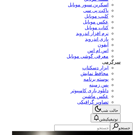
اسکرین سیور موبایل
پاکت پی سی
کلیپ موبایل
عکس موبایل
کتاب موبایل
نرم افزار اندروید
بازی اندروید
آیفون
اس ام اس
معرفی گوشی موبایل
سرگرمی
ابزار دسکتاپ
محافظ نمایش
پوسته برنامه
پس زمینه
دانلود بازی کامپیوتر
عکس ماشین
تصاویر گرافیکی
حالت شب
نوتیفیکیشن
جستجو