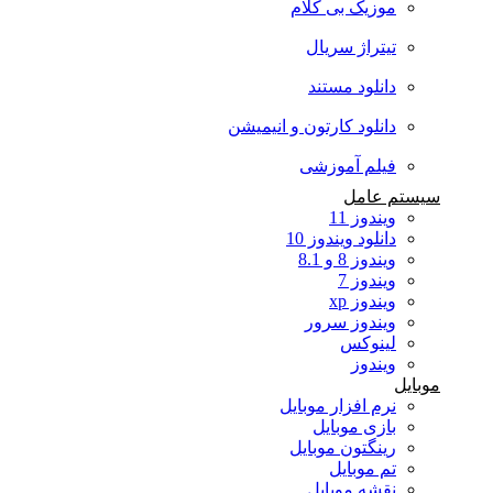
موزیک بی کلام
تیتراژ سریال
دانلود مستند
دانلود کارتون و انیمیشن
فیلم آموزشی
سیستم عامل
ویندوز 11
دانلود ویندوز 10
ویندوز 8 و 8.1
ویندوز 7
ویندوز xp
ویندوز سرور
لینوکس
ویندوز
موبایل
نرم افزار موبایل
بازی موبایل
رینگتون موبایل
تم موبایل
نقشه موبایل