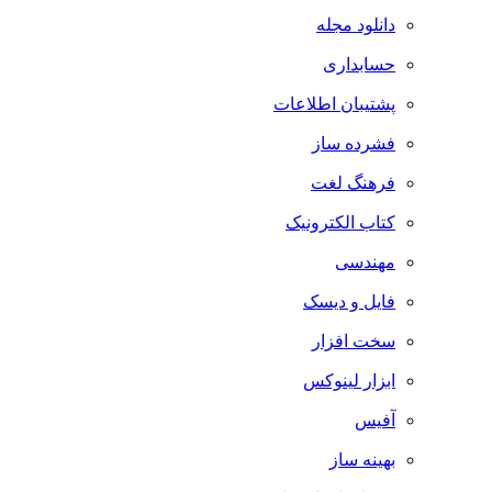
دانلود مجله
حسابداری
پشتیبان اطلاعات
فشرده ساز
فرهنگ لغت
کتاب الکترونیک
مهندسی
فایل و دیسک
سخت افزار
ابزار لینوکس
آفیس
بهینه ساز