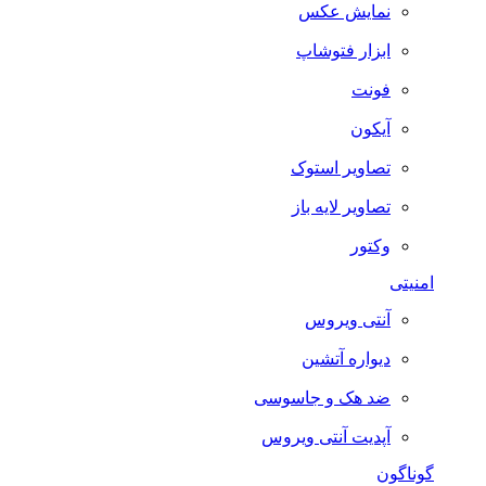
نمایش عکس
ابزار فتوشاپ
فونت
آیکون
تصاویر استوک
تصاویر لایه باز
وکتور
امنیتی
آنتی ویروس
دیواره آتشین
ضد هک و جاسوسی
آپدیت آنتی ویروس
گوناگون