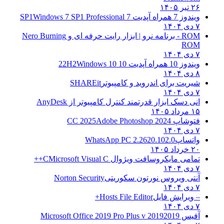
۲۶ تیر ۱۴۰۵
ویندوز 7 همراه آپدیت 7 SP1
Windows 7 SP1 Professional
۷ دی ۱۴۰۴
ROM - برنامه نرو | ابزار رایت حرفه ای و
Nero Burning
ROM
۷ دی ۱۴۰۴
ویندوز 10 همراه آپدیت 10 22H2
Windows 10
۸ دی ۱۴۰۴
شیریت برای اندروید و کامپیوتر
SHAREit
۷ دی ۱۴۰۴
انی دسک ابزار قدرتمند کنترل کامپیوتر از
AnyDesk
۱۵ مرداد ۱۴۰۵
فتوشاپ CC 2025
Adobe Photoshop 2024
۷ دی ۱۴۰۴
واتساپ
WhatsApp PC 2.2620.102.0
۲۰ خرداد ۱۴۰۵
تمامی مایکروسافت ویژوال C
Microsoft Visual C++
۷ دی ۱۴۰۴
آنتی ویروس نورتون سکوریتی
Norton Security
۷ دی ۱۴۰۴
– ویرایش فایل
Hosts File Editor+
۷ دی ۱۴۰۴
آفیس 2019
2019 Microsoft Office 2019 Pro Plus v