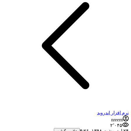
نرم افزار اندروید
nreern
۲٬۰۴۵
۲۴ اردیبهشت ۱۳۹۸،‏ ۴:۲۶