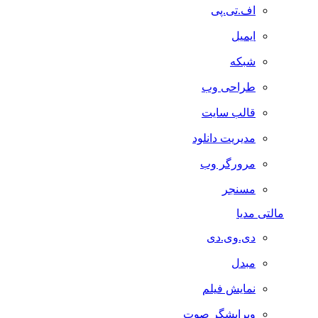
اف.تی.پی
ایمیل
شبکه
طراحی وب
قالب سایت
مدیریت دانلود
مرورگر وب
مسنجر
مالتی مدیا
دی.وی.دی
مبدل
نمایش فیلم
ویرایشگر صوت