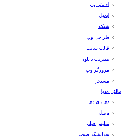
اف.تی.پی
ایمیل
شبکه
طراحی وب
قالب سایت
مدیریت دانلود
مرورگر وب
مسنجر
مالتی مدیا
دی.وی.دی
مبدل
نمایش فیلم
ویرایشگر صوت