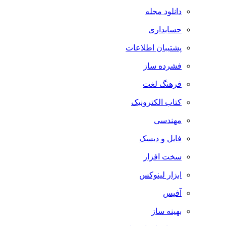
دانلود مجله
حسابداری
پشتیبان اطلاعات
فشرده ساز
فرهنگ لغت
کتاب الکترونیک
مهندسی
فایل و دیسک
سخت افزار
ابزار لینوکس
آفیس
بهینه ساز