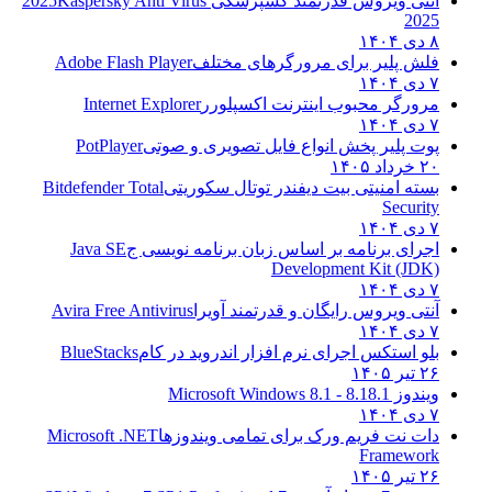
آنتی ویروس قدرتمند کسپرسکی 2025
Kaspersky Anti Virus
2025
۸ دی ۱۴۰۴
فلش پلیر برای مرورگرهای مختلف
Adobe Flash Player
۷ دی ۱۴۰۴
مرورگر محبوب اینترنت اکسپلورر
Internet Explorer
۷ دی ۱۴۰۴
پوت پلیر پخش انواع فایل تصویری و صوتی
PotPlayer
۲۰ خرداد ۱۴۰۵
بسته امنیتی بیت دیفندر توتال سکوریتی
Bitdefender Total
Security
۷ دی ۱۴۰۴
اجرای برنامه بر اساس زبان برنامه نویسی ج
Java SE
Development Kit (JDK)
۷ دی ۱۴۰۴
آنتی ویروس رایگان و قدرتمند آویرا
Avira Free Antivirus
۷ دی ۱۴۰۴
بلو استکس اجرای نرم افزار اندروید در کام
BlueStacks
۲۶ تیر ۱۴۰۵
ویندوز 8.1
8.1 - Microsoft Windows 8.1
۷ دی ۱۴۰۴
دات نت فریم ورک برای تمامی ویندوزها
Microsoft .NET
Framework
۲۶ تیر ۱۴۰۵