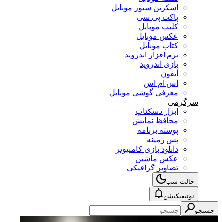
اسکرین سیور موبایل
پاکت پی سی
کلیپ موبایل
عکس موبایل
کتاب موبایل
نرم افزار اندروید
بازی اندروید
آیفون
اس ام اس
معرفی گوشی موبایل
سرگرمی
ابزار دسکتاپ
محافظ نمایش
پوسته برنامه
پس زمینه
دانلود بازی کامپیوتر
عکس ماشین
تصاویر گرافیکی
حالت شب
نوتیفیکیشن
جستجو