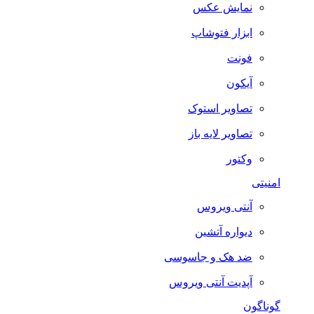
نمایش عکس
ابزار فتوشاپ
فونت
آیکون
تصاویر استوک
تصاویر لایه باز
وکتور
امنیتی
آنتی ویروس
دیواره آتشین
ضد هک و جاسوسی
آپدیت آنتی ویروس
گوناگون