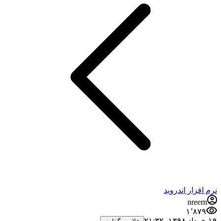
نرم افزار اندروید
nreern
۱٬۸۷۹
۱۹ خرداد ۱۳۹۸،‏ ۲۱:۳۲