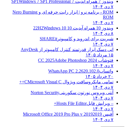
ویندوز 7 همراه آپدیت 7 SP1
Windows 7 SP1 Professional
۷ دی ۱۴۰۴
ROM - برنامه نرو | ابزار رایت حرفه ای و
Nero Burning
ROM
۷ دی ۱۴۰۴
ویندوز 10 همراه آپدیت 10 22H2
Windows 10
۸ دی ۱۴۰۴
شیریت برای اندروید و کامپیوتر
SHAREit
۷ دی ۱۴۰۴
انی دسک ابزار قدرتمند کنترل کامپیوتر از
AnyDesk
۱۵ مرداد ۱۴۰۵
فتوشاپ CC 2025
Adobe Photoshop 2024
۷ دی ۱۴۰۴
واتساپ
WhatsApp PC 2.2620.102.0
۲۰ خرداد ۱۴۰۵
تمامی مایکروسافت ویژوال C
Microsoft Visual C++
۷ دی ۱۴۰۴
آنتی ویروس نورتون سکوریتی
Norton Security
۷ دی ۱۴۰۴
– ویرایش فایل
Hosts File Editor+
۷ دی ۱۴۰۴
آفیس 2019
2019 Microsoft Office 2019 Pro Plus v
۷ دی ۱۴۰۴