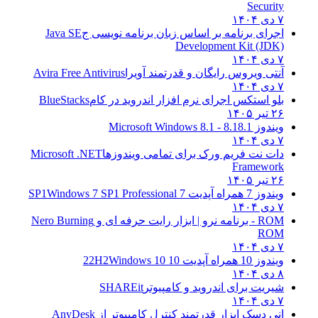
Security
۷ دی ۱۴۰۴
اجرای برنامه بر اساس زبان برنامه نویسی ج
Java SE
Development Kit (JDK)
۷ دی ۱۴۰۴
آنتی ویروس رایگان و قدرتمند آویرا
Avira Free Antivirus
۷ دی ۱۴۰۴
بلو استکس اجرای نرم افزار اندروید در کام
BlueStacks
۲۶ تیر ۱۴۰۵
ویندوز 8.1
8.1 - Microsoft Windows 8.1
۷ دی ۱۴۰۴
دات نت فریم ورک برای تمامی ویندوزها
Microsoft .NET
Framework
۲۶ تیر ۱۴۰۵
ویندوز 7 همراه آپدیت 7 SP1
Windows 7 SP1 Professional
۷ دی ۱۴۰۴
ROM - برنامه نرو | ابزار رایت حرفه ای و
Nero Burning
ROM
۷ دی ۱۴۰۴
ویندوز 10 همراه آپدیت 10 22H2
Windows 10
۸ دی ۱۴۰۴
شیریت برای اندروید و کامپیوتر
SHAREit
۷ دی ۱۴۰۴
انی دسک ابزار قدرتمند کنترل کامپیوتر از
AnyDesk