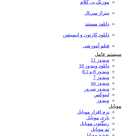
موزیک بی کلام
تیتراژ سریال
دانلود مستند
دانلود کارتون و انیمیشن
فیلم آموزشی
سیستم عامل
ویندوز 11
دانلود ویندوز 10
ویندوز 8 و 8.1
ویندوز 7
ویندوز xp
ویندوز سرور
لینوکس
ویندوز
موبایل
نرم افزار موبایل
بازی موبایل
رینگتون موبایل
تم موبایل
نقشه موبایل