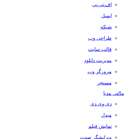
اف.تی.پی
ایمیل
شبکه
طراحی وب
قالب سایت
مدیریت دانلود
مرورگر وب
مسنجر
مالتی مدیا
دی.وی.دی
مبدل
نمایش فیلم
ویرایشگر صوت