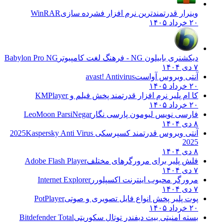
وینرار قدرتمندترین نرم افزار فشرده سازی
WinRAR
۲۰ خرداد ۱۴۰۵
دیکشنری بابیلون NG - فرهنگ لغت کامپیوتر
Babylon Pro NG
۷ دی ۱۴۰۴
آنتی ویروس آواست
avast! Antivirus
۲۰ خرداد ۱۴۰۵
کا ام پلیر نرم افزار قدرتمند پخش فیلم و
KMPlayer
۲۰ خرداد ۱۴۰۵
فارسی نویس لیومون پارسی نگار
LeoMoon ParsiNegar
۸ دی ۱۴۰۴
آنتی ویروس قدرتمند کسپرسکی 2025
Kaspersky Anti Virus
2025
۸ دی ۱۴۰۴
فلش پلیر برای مرورگرهای مختلف
Adobe Flash Player
۷ دی ۱۴۰۴
مرورگر محبوب اینترنت اکسپلورر
Internet Explorer
۷ دی ۱۴۰۴
پوت پلیر پخش انواع فایل تصویری و صوتی
PotPlayer
۲۰ خرداد ۱۴۰۵
بسته امنیتی بیت دیفندر توتال سکوریتی
Bitdefender Total