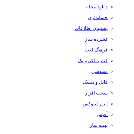
دانلود مجله
حسابداری
پشتیبان اطلاعات
فشرده ساز
فرهنگ لغت
کتاب الکترونیک
مهندسی
فایل و دیسک
سخت افزار
ابزار لینوکس
آفیس
بهینه ساز