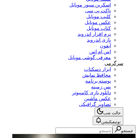
اسکرین سیور موبایل
پاکت پی سی
کلیپ موبایل
عکس موبایل
کتاب موبایل
نرم افزار اندروید
بازی اندروید
آیفون
اس ام اس
معرفی گوشی موبایل
سرگرمی
ابزار دسکتاپ
محافظ نمایش
پوسته برنامه
پس زمینه
دانلود بازی کامپیوتر
عکس ماشین
تصاویر گرافیکی
حالت شب
نوتیفیکیشن
جستجو