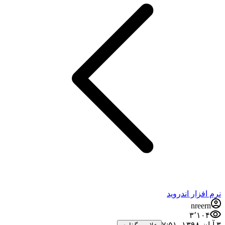
نرم افزار اندروید
nreern
۳٬۱۰۴
۳ آبان ۱۳۹۸،‏ ۷:۵۱