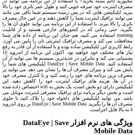
مجبورید دائم بسته بخرید؟ با استفاده از این برنامه می توانید در
مصرف اینترنت خود صرفه جویی کنید و طول عمر باتری خود را بالا
ببرید. اپلیکیشن هایی که در پس زمینه سیستم شما باقی می مانند
می توانند ترافیک اینترنت شما را کاهش دهند و در عین حال مصرف
باتری را بالا ببرند. با استفاده از این برنامه می توانید جلوی آن ها را
بگیرید. حتی زمانی که در کشورهای خارجی هستید و از قابلیت
roaming استفاده می کنید، هم چنان این برنامه از داده های شما
محافظت می کند و مصرف ترافیک اینترنتی تان را پایین می آورد.
رابط کاربری این اپلیکیشن ساده بوده و با استفاده از آن قادر به رفع
نیاز های مختلف خود خواهید بود. اکنون این برنامه از اندروید 10
پشتیبانی می کند و بنابراین در جدیدترین سیستم ها می توانید از آن
استفاده کنید. DataEye | Save Mobile Data اپلیکیشن های شما را
پایش می کند و میزان مصرف آن ها را نشان می دهد. می توانید پر
مصرف ترین برنامه های خود را رصد کنید و با کنترل مصرف خود
در آن ها، هزینه های ترافیک اینترنت خود را کاهش دهید. این
اپلیکیشن دارای دو بخش است، یک بخش به wifi اختصاص داده شده
است و بخش دیگر برنامه برای ترافیک مصرفی اینترنت موبایل می
باشد. می توانید اپلیکیشن های دلخواه خود را بلاک کنید تا جلوی
مصرف آن ها را بگیرید. DataEye | Save Mobile Data بر روی اندروید
4 به بالا قابل اجراست.
ویژگی های نرم افزار DataEye | Save
Mobile Data