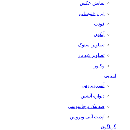
نمایش عکس
ابزار فتوشاپ
فونت
آیکون
تصاویر استوک
تصاویر لایه باز
وکتور
امنیتی
آنتی ویروس
دیواره آتشین
ضد هک و جاسوسی
آپدیت آنتی ویروس
گوناگون