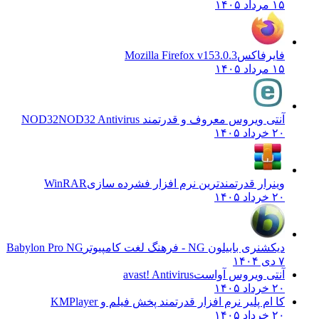
۱۵ مرداد ۱۴۰۵
فایرفاکس
Mozilla Firefox v153.0.3
۱۵ مرداد ۱۴۰۵
آنتی ویروس معروف و قدرتمند NOD32
NOD32 Antivirus
۲۰ خرداد ۱۴۰۵
وینرار قدرتمندترین نرم افزار فشرده سازی
WinRAR
۲۰ خرداد ۱۴۰۵
دیکشنری بابیلون NG - فرهنگ لغت کامپیوتر
Babylon Pro NG
۷ دی ۱۴۰۴
آنتی ویروس آواست
avast! Antivirus
۲۰ خرداد ۱۴۰۵
کا ام پلیر نرم افزار قدرتمند پخش فیلم و
KMPlayer
۲۰ خرداد ۱۴۰۵