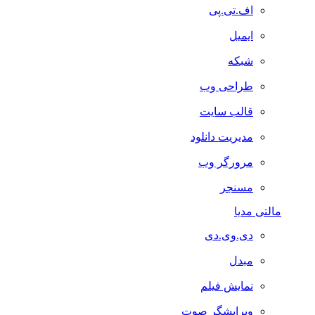
اف.تی.پی
ایمیل
شبکه
طراحی وب
قالب سایت
مدیریت دانلود
مرورگر وب
مسنجر
مالتی مدیا
دی.وی.دی
مبدل
نمایش فیلم
ویرایشگر صوت