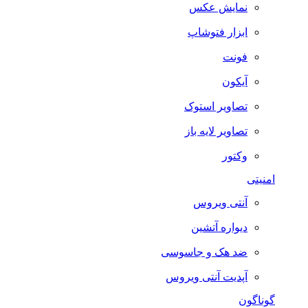
نمایش عکس
ابزار فتوشاپ
فونت
آیکون
تصاویر استوک
تصاویر لایه باز
وکتور
امنیتی
آنتی ویروس
دیواره آتشین
ضد هک و جاسوسی
آپدیت آنتی ویروس
گوناگون