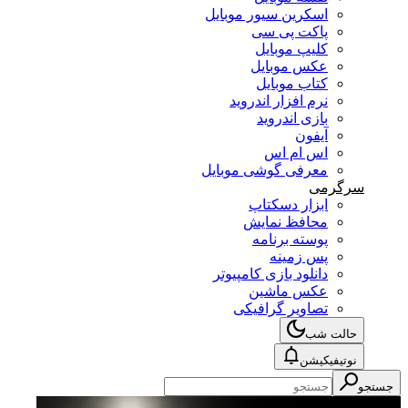
اسکرین سیور موبایل
پاکت پی سی
کلیپ موبایل
عکس موبایل
کتاب موبایل
نرم افزار اندروید
بازی اندروید
آیفون
اس ام اس
معرفی گوشی موبایل
سرگرمی
ابزار دسکتاپ
محافظ نمایش
پوسته برنامه
پس زمینه
دانلود بازی کامپیوتر
عکس ماشین
تصاویر گرافیکی
حالت شب
نوتیفیکیشن
جستجو