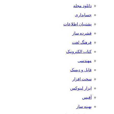
دانلود مجله
حسابداری
پشتیبان اطلاعات
فشرده ساز
فرهنگ لغت
کتاب الکترونیک
مهندسی
فایل و دیسک
سخت افزار
ابزار لینوکس
آفیس
بهینه ساز