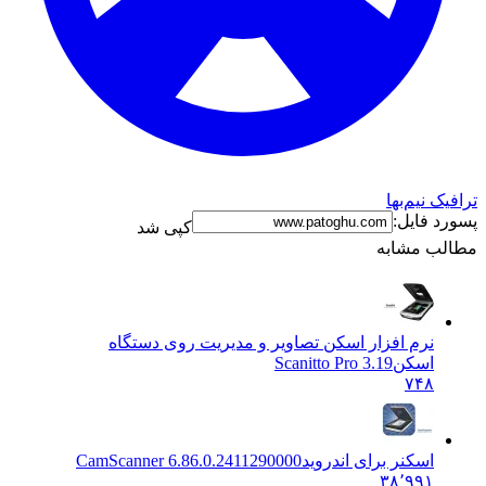
ترافیک نیم‌بها
پسورد فایل:
کپی شد
مطالب مشابه
نرم افزار اسکن تصاویر و مدیریت روی دستگاه
اسکن
Scanitto Pro 3.19
۷۴۸
اسکنر برای اندروید
CamScanner 6.86.0.2411290000
۳۸٬۹۹۱