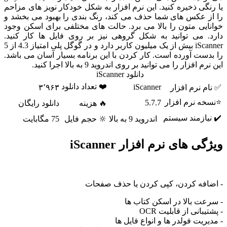
یا رنگی ذخیره کنید. این نرم افزار به شکل خودکار نویز های مزاحم
را از عکس های شما حذف می کند، رنگ بندی را بهبود می بخشد و
خوانایی متون را بالا می برد. حالت های مختلفی برای اسکن وجود
دارد. می توانید به شکل گروهی نیز بر روی فایل ها کار کنید.
iScanner بیش از یک میلیون کاربر دارد و در گوگل پلی امتیاز 4.3 از 5
را بدست آورده است. کار کردن با این برنامه بسیار آسان می باشد.
این نرم افزار را می توانید بر روی اندروید 9 به بالا اجرا کنید.
دانلود iScanner
❤️ تعداد دانلود
iScanner
✅ نام نرم افزار
۳٬۹۶۳
⭐نسخه نرم افزار
5.7.7
🔥 هزینه
دانلود رایگان
✔️ نیازمند سیستم
اندروید 9 به بالا
🔆 حجم فایل
75 مگابایت
ویژگی های نرم افزار iScanner
- اضافه کردن، کپی کردن یا حذف صفحات
- سرعت بالا در اسکن کتاب ها
- پشتیبانی از قابلیت OCR
- مدیریت فولدر ها و انواع فایل ها