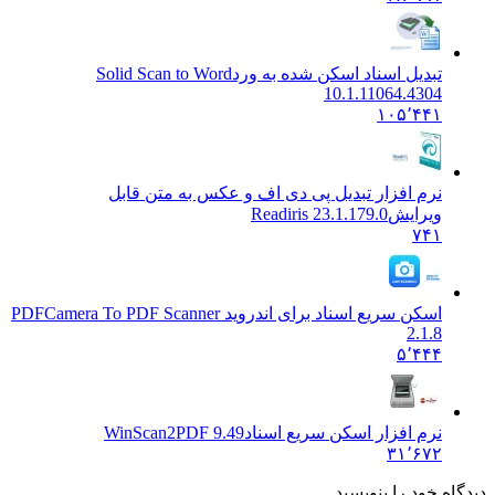
تبدیل اسناد اسکن شده به ورد
Solid Scan to Word
10.1.11064.4304
۱۰۵٬۴۴۱
نرم افزار تبدیل پی دی اف و عکس به متن قابل
ویرایش
Readiris 23.1.179.0
۷۴۱
اسکن سریع اسناد برای اندروید PDF
Camera To PDF Scanner
2.1.8
۵٬۴۴۴
نرم افزار اسکن سریع اسناد
WinScan2PDF 9.49
۳۱٬۶۷۲
دیدگاه خود را بنویسید