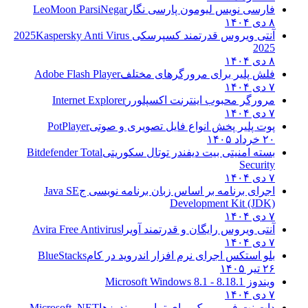
فارسی نویس لیومون پارسی نگار
LeoMoon ParsiNegar
۸ دی ۱۴۰۴
آنتی ویروس قدرتمند کسپرسکی 2025
Kaspersky Anti Virus
2025
۸ دی ۱۴۰۴
فلش پلیر برای مرورگرهای مختلف
Adobe Flash Player
۷ دی ۱۴۰۴
مرورگر محبوب اینترنت اکسپلورر
Internet Explorer
۷ دی ۱۴۰۴
پوت پلیر پخش انواع فایل تصویری و صوتی
PotPlayer
۲۰ خرداد ۱۴۰۵
بسته امنیتی بیت دیفندر توتال سکوریتی
Bitdefender Total
Security
۷ دی ۱۴۰۴
اجرای برنامه بر اساس زبان برنامه نویسی ج
Java SE
Development Kit (JDK)
۷ دی ۱۴۰۴
آنتی ویروس رایگان و قدرتمند آویرا
Avira Free Antivirus
۷ دی ۱۴۰۴
بلو استکس اجرای نرم افزار اندروید در کام
BlueStacks
۲۶ تیر ۱۴۰۵
ویندوز 8.1
8.1 - Microsoft Windows 8.1
۷ دی ۱۴۰۴
دات نت فریم ورک برای تمامی ویندوزها
Microsoft .NET