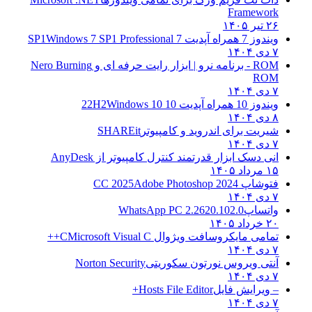
Framework
۲۶ تیر ۱۴۰۵
ویندوز 7 همراه آپدیت 7 SP1
Windows 7 SP1 Professional
۷ دی ۱۴۰۴
ROM - برنامه نرو | ابزار رایت حرفه ای و
Nero Burning
ROM
۷ دی ۱۴۰۴
ویندوز 10 همراه آپدیت 10 22H2
Windows 10
۸ دی ۱۴۰۴
شیریت برای اندروید و کامپیوتر
SHAREit
۷ دی ۱۴۰۴
انی دسک ابزار قدرتمند کنترل کامپیوتر از
AnyDesk
۱۵ مرداد ۱۴۰۵
فتوشاپ CC 2025
Adobe Photoshop 2024
۷ دی ۱۴۰۴
واتساپ
WhatsApp PC 2.2620.102.0
۲۰ خرداد ۱۴۰۵
تمامی مایکروسافت ویژوال C
Microsoft Visual C++
۷ دی ۱۴۰۴
آنتی ویروس نورتون سکوریتی
Norton Security
۷ دی ۱۴۰۴
– ویرایش فایل
Hosts File Editor+
۷ دی ۱۴۰۴