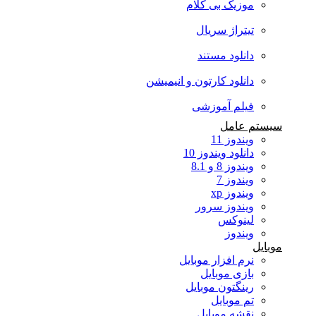
موزیک بی کلام
تیتراژ سریال
دانلود مستند
دانلود کارتون و انیمیشن
فیلم آموزشی
سیستم عامل
ویندوز 11
دانلود ویندوز 10
ویندوز 8 و 8.1
ویندوز 7
ویندوز xp
ویندوز سرور
لینوکس
ویندوز
موبایل
نرم افزار موبایل
بازی موبایل
رینگتون موبایل
تم موبایل
نقشه موبایل