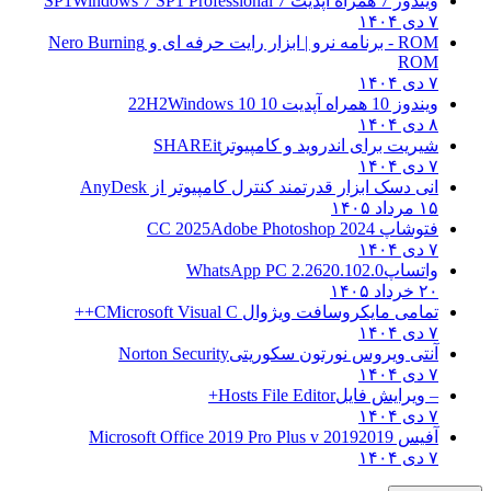
ویندوز 7 همراه آپدیت 7 SP1
Windows 7 SP1 Professional
۷ دی ۱۴۰۴
ROM - برنامه نرو | ابزار رایت حرفه ای و
Nero Burning
ROM
۷ دی ۱۴۰۴
ویندوز 10 همراه آپدیت 10 22H2
Windows 10
۸ دی ۱۴۰۴
شیریت برای اندروید و کامپیوتر
SHAREit
۷ دی ۱۴۰۴
انی دسک ابزار قدرتمند کنترل کامپیوتر از
AnyDesk
۱۵ مرداد ۱۴۰۵
فتوشاپ CC 2025
Adobe Photoshop 2024
۷ دی ۱۴۰۴
واتساپ
WhatsApp PC 2.2620.102.0
۲۰ خرداد ۱۴۰۵
تمامی مایکروسافت ویژوال C
Microsoft Visual C++
۷ دی ۱۴۰۴
آنتی ویروس نورتون سکوریتی
Norton Security
۷ دی ۱۴۰۴
– ویرایش فایل
Hosts File Editor+
۷ دی ۱۴۰۴
آفیس 2019
2019 Microsoft Office 2019 Pro Plus v
۷ دی ۱۴۰۴