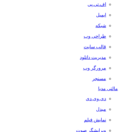
اف.تی.پی
ایمیل
شبکه
طراحی وب
قالب سایت
مدیریت دانلود
مرورگر وب
مسنجر
مالتی مدیا
دی.وی.دی
مبدل
نمایش فیلم
ویرایشگر صوت