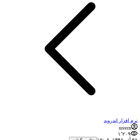
نرم افزار اندروید
nreern
۱٬۲۰۹
۲۸ آذر ۱۳۹۸،‏ ۱۷:۰۶