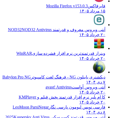
فایرفاکس
Mozilla Firefox v153.0.3
۱۵ مرداد ۱۴۰۵
آنتی ویروس معروف و قدرتمند NOD32
NOD32 Antivirus
۲۰ خرداد ۱۴۰۵
وینرار قدرتمندترین نرم افزار فشرده سازی
WinRAR
۲۰ خرداد ۱۴۰۵
دیکشنری بابیلون NG - فرهنگ لغت کامپیوتر
Babylon Pro NG
۷ دی ۱۴۰۴
آنتی ویروس آواست
avast! Antivirus
۲۰ خرداد ۱۴۰۵
کا ام پلیر نرم افزار قدرتمند پخش فیلم و
KMPlayer
۲۰ خرداد ۱۴۰۵
فارسی نویس لیومون پارسی نگار
LeoMoon ParsiNegar
۸ دی ۱۴۰۴
آنتی ویروس قدرتمند کسپرسکی 2025
Kaspersky Anti Virus