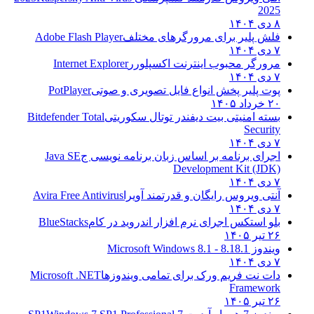
2025
۸ دی ۱۴۰۴
فلش پلیر برای مرورگرهای مختلف
Adobe Flash Player
۷ دی ۱۴۰۴
مرورگر محبوب اینترنت اکسپلورر
Internet Explorer
۷ دی ۱۴۰۴
پوت پلیر پخش انواع فایل تصویری و صوتی
PotPlayer
۲۰ خرداد ۱۴۰۵
بسته امنیتی بیت دیفندر توتال سکوریتی
Bitdefender Total
Security
۷ دی ۱۴۰۴
اجرای برنامه بر اساس زبان برنامه نویسی ج
Java SE
Development Kit (JDK)
۷ دی ۱۴۰۴
آنتی ویروس رایگان و قدرتمند آویرا
Avira Free Antivirus
۷ دی ۱۴۰۴
بلو استکس اجرای نرم افزار اندروید در کام
BlueStacks
۲۶ تیر ۱۴۰۵
ویندوز 8.1
8.1 - Microsoft Windows 8.1
۷ دی ۱۴۰۴
دات نت فریم ورک برای تمامی ویندوزها
Microsoft .NET
Framework
۲۶ تیر ۱۴۰۵