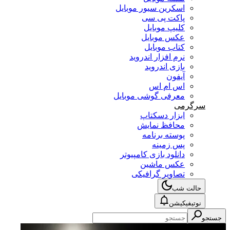
اسکرین سیور موبایل
پاکت پی سی
کلیپ موبایل
عکس موبایل
کتاب موبایل
نرم افزار اندروید
بازی اندروید
آیفون
اس ام اس
معرفی گوشی موبایل
سرگرمی
ابزار دسکتاپ
محافظ نمایش
پوسته برنامه
پس زمینه
دانلود بازی کامپیوتر
عکس ماشین
تصاویر گرافیکی
حالت شب
نوتیفیکیشن
جستجو