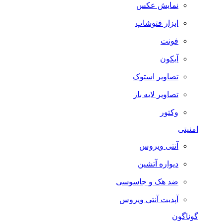
نمایش عکس
ابزار فتوشاپ
فونت
آیکون
تصاویر استوک
تصاویر لایه باز
وکتور
امنیتی
آنتی ویروس
دیواره آتشین
ضد هک و جاسوسی
آپدیت آنتی ویروس
گوناگون