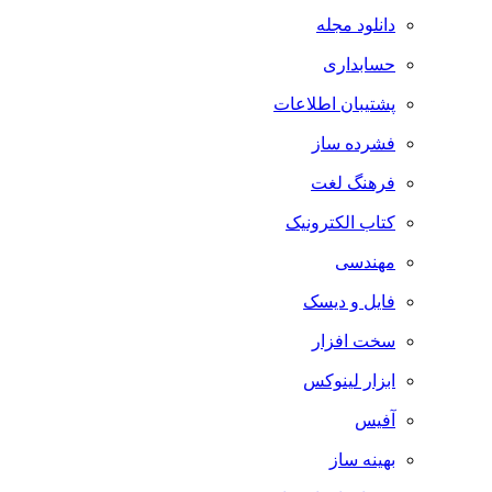
دانلود مجله
حسابداری
پشتیبان اطلاعات
فشرده ساز
فرهنگ لغت
کتاب الکترونیک
مهندسی
فایل و دیسک
سخت افزار
ابزار لینوکس
آفیس
بهینه ساز