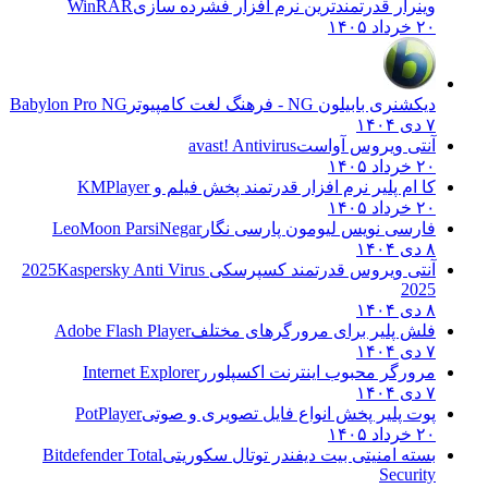
وینرار قدرتمندترین نرم افزار فشرده سازی
WinRAR
۲۰ خرداد ۱۴۰۵
دیکشنری بابیلون NG - فرهنگ لغت کامپیوتر
Babylon Pro NG
۷ دی ۱۴۰۴
آنتی ویروس آواست
avast! Antivirus
۲۰ خرداد ۱۴۰۵
کا ام پلیر نرم افزار قدرتمند پخش فیلم و
KMPlayer
۲۰ خرداد ۱۴۰۵
فارسی نویس لیومون پارسی نگار
LeoMoon ParsiNegar
۸ دی ۱۴۰۴
آنتی ویروس قدرتمند کسپرسکی 2025
Kaspersky Anti Virus
2025
۸ دی ۱۴۰۴
فلش پلیر برای مرورگرهای مختلف
Adobe Flash Player
۷ دی ۱۴۰۴
مرورگر محبوب اینترنت اکسپلورر
Internet Explorer
۷ دی ۱۴۰۴
پوت پلیر پخش انواع فایل تصویری و صوتی
PotPlayer
۲۰ خرداد ۱۴۰۵
بسته امنیتی بیت دیفندر توتال سکوریتی
Bitdefender Total
Security