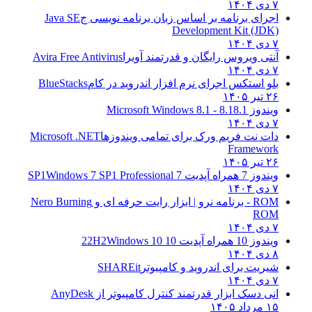
۷ دی ۱۴۰۴
اجرای برنامه بر اساس زبان برنامه نویسی ج
Java SE
Development Kit (JDK)
۷ دی ۱۴۰۴
آنتی ویروس رایگان و قدرتمند آویرا
Avira Free Antivirus
۷ دی ۱۴۰۴
بلو استکس اجرای نرم افزار اندروید در کام
BlueStacks
۲۶ تیر ۱۴۰۵
ویندوز 8.1
8.1 - Microsoft Windows 8.1
۷ دی ۱۴۰۴
دات نت فریم ورک برای تمامی ویندوزها
Microsoft .NET
Framework
۲۶ تیر ۱۴۰۵
ویندوز 7 همراه آپدیت 7 SP1
Windows 7 SP1 Professional
۷ دی ۱۴۰۴
ROM - برنامه نرو | ابزار رایت حرفه ای و
Nero Burning
ROM
۷ دی ۱۴۰۴
ویندوز 10 همراه آپدیت 10 22H2
Windows 10
۸ دی ۱۴۰۴
شیریت برای اندروید و کامپیوتر
SHAREit
۷ دی ۱۴۰۴
انی دسک ابزار قدرتمند کنترل کامپیوتر از
AnyDesk
۱۵ مرداد ۱۴۰۵