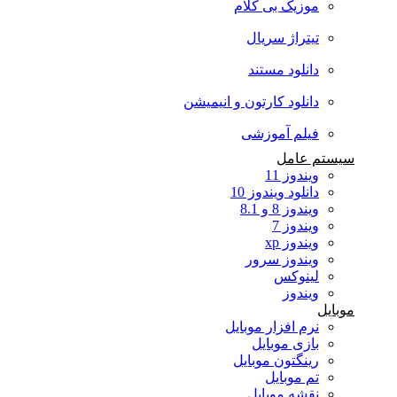
موزیک بی کلام
تیتراژ سریال
دانلود مستند
دانلود کارتون و انیمیشن
فیلم آموزشی
سیستم عامل
ویندوز 11
دانلود ویندوز 10
ویندوز 8 و 8.1
ویندوز 7
ویندوز xp
ویندوز سرور
لینوکس
ویندوز
موبایل
نرم افزار موبایل
بازی موبایل
رینگتون موبایل
تم موبایل
نقشه موبایل