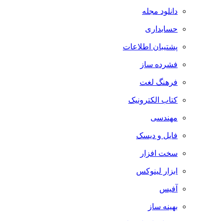
دانلود مجله
حسابداری
پشتیبان اطلاعات
فشرده ساز
فرهنگ لغت
کتاب الکترونیک
مهندسی
فایل و دیسک
سخت افزار
ابزار لینوکس
آفیس
بهینه ساز