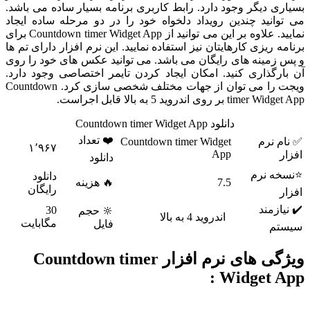
بسیاری دیگر وجود دارد. رابط کاربری برنامه بسیار ساده می باشد.
می توانید چندین رویداد دلخواه خود را در دو مرحله ساده ایجاد
نمایید. علاوه بر این می توانید از Countdown timer Widget App برای
برنامه ریزی کارهایتان نیز استفاده نمایید. این نرم افزار دارای تم ها
و پس زمینه های رایگان می باشد. می توانید عکس های خود را روی
آن بارگذاری کنید. امکان ایجاد کردن تایمر اختصاصی وجود دارد.
ویجت را می توان از جهات مختلف شخصی سازی کرد. Countdown
timer Widget App بر روی اندروید 5 به بالا قابل اجراست.
دانلود Countdown timer Widget App
❤️ تعداد
✅ نام نرم
Countdown timer Widget
۱٬۹۶۷
App
افزار
دانلود
⭐نسخه نرم
دانلود
7.5
🔥 هزینه
رایگان
افزار
✔️ نیازمند
30
🔆 حجم
اندروید 4 به بالا
مگابایت
فایل
سیستم
ویژگی های نرم افزار Countdown timer
Widget App :