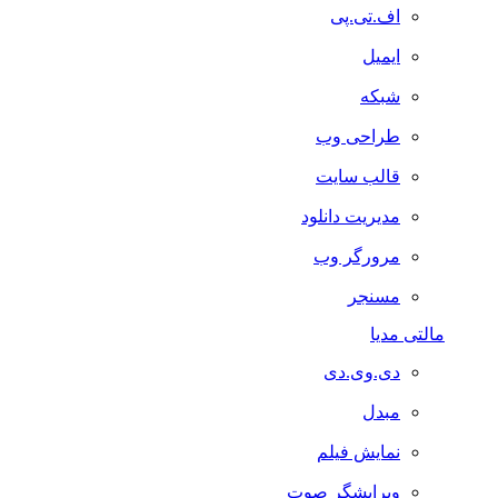
اف.تی.پی
ایمیل
شبکه
طراحی وب
قالب سایت
مدیریت دانلود
مرورگر وب
مسنجر
مالتی مدیا
دی.وی.دی
مبدل
نمایش فیلم
ویرایشگر صوت