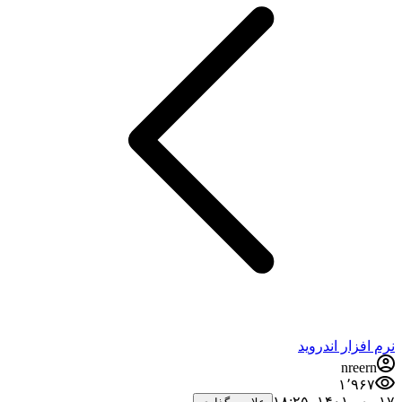
نرم افزار اندروید
nreern
۱٬۹۶۷
۱۷ مهر ۱۴۰۱،‏ ۱۸:۲۵