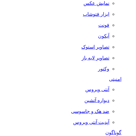
نمایش عکس
ابزار فتوشاپ
فونت
آیکون
تصاویر استوک
تصاویر لایه باز
وکتور
امنیتی
آنتی ویروس
دیواره آتشین
ضد هک و جاسوسی
آپدیت آنتی ویروس
گوناگون