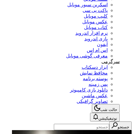
اسکرین سیور موبایل
پاکت پی سی
کلیپ موبایل
عکس موبایل
کتاب موبایل
نرم افزار اندروید
بازی اندروید
آیفون
اس ام اس
معرفی گوشی موبایل
سرگرمی
ابزار دسکتاپ
محافظ نمایش
پوسته برنامه
پس زمینه
دانلود بازی کامپیوتر
عکس ماشین
تصاویر گرافیکی
حالت شب
نوتیفیکیشن
جستجو