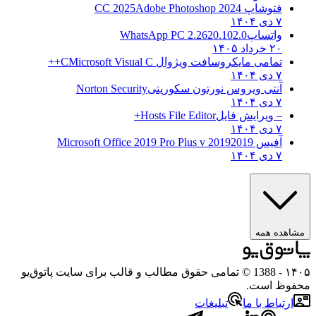
فتوشاپ CC 2025
Adobe Photoshop 2024
۷ دی ۱۴۰۴
واتساپ
WhatsApp PC 2.2620.102.0
۲۰ خرداد ۱۴۰۵
تمامی مایکروسافت ویژوال C
Microsoft Visual C++
۷ دی ۱۴۰۴
آنتی ویروس نورتون سکوریتی
Norton Security
۷ دی ۱۴۰۴
– ویرایش فایل
Hosts File Editor+
۷ دی ۱۴۰۴
آفیس 2019
2019 Microsoft Office 2019 Pro Plus v
۷ دی ۱۴۰۴
مشاهده همه
۱۴۰۵
- 1388 © تمامی حقوق مطالب و قالب برای سایت پاتوق‌یو
محفوظ است.
ارتباط با ما
تبلیغات