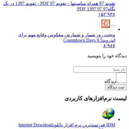
تقویم 97 همراه مناسبتها – تقویم 97 PDF – تقویم 1397 در یک
نگاه
97 97 PDF 1397
۱۵۲٬۹۳۸
ویجت روز شمار و شمارش معکوس وقایع مهم برای
اندروید
Countdown Days 9.5
۸٬۹۸۷
دیدگاه خود را بنویسید
دیدگاه
ثبت دیدگاه
لیست نرم‌افزارهای کاربردی
IDM قدرتمندترین نرم افزار دانلود
Internet Download