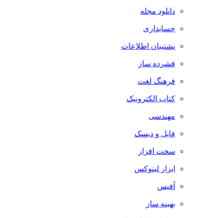
دانلود مجله
حسابداری
پشتیبان اطلاعات
فشرده ساز
فرهنگ لغت
کتاب الکترونیک
مهندسی
فایل و دیسک
سخت افزار
ابزار لینوکس
آفیس
بهینه ساز