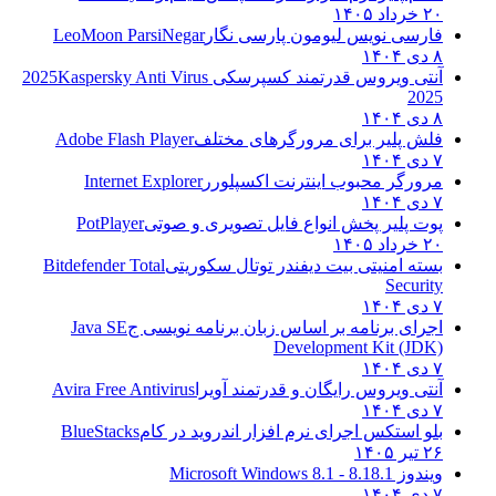
۲۰ خرداد ۱۴۰۵
فارسی نویس لیومون پارسی نگار
LeoMoon ParsiNegar
۸ دی ۱۴۰۴
آنتی ویروس قدرتمند کسپرسکی 2025
Kaspersky Anti Virus
2025
۸ دی ۱۴۰۴
فلش پلیر برای مرورگرهای مختلف
Adobe Flash Player
۷ دی ۱۴۰۴
مرورگر محبوب اینترنت اکسپلورر
Internet Explorer
۷ دی ۱۴۰۴
پوت پلیر پخش انواع فایل تصویری و صوتی
PotPlayer
۲۰ خرداد ۱۴۰۵
بسته امنیتی بیت دیفندر توتال سکوریتی
Bitdefender Total
Security
۷ دی ۱۴۰۴
اجرای برنامه بر اساس زبان برنامه نویسی ج
Java SE
Development Kit (JDK)
۷ دی ۱۴۰۴
آنتی ویروس رایگان و قدرتمند آویرا
Avira Free Antivirus
۷ دی ۱۴۰۴
بلو استکس اجرای نرم افزار اندروید در کام
BlueStacks
۲۶ تیر ۱۴۰۵
ویندوز 8.1
8.1 - Microsoft Windows 8.1
۷ دی ۱۴۰۴