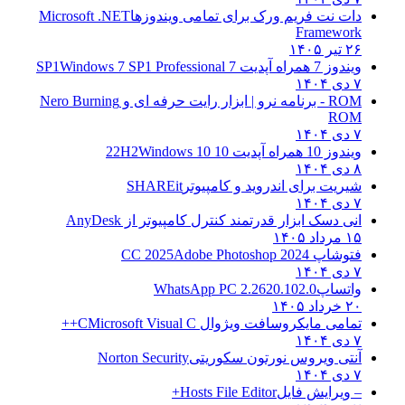
دات نت فریم ورک برای تمامی ویندوزها
Microsoft .NET
Framework
۲۶ تیر ۱۴۰۵
ویندوز 7 همراه آپدیت 7 SP1
Windows 7 SP1 Professional
۷ دی ۱۴۰۴
ROM - برنامه نرو | ابزار رایت حرفه ای و
Nero Burning
ROM
۷ دی ۱۴۰۴
ویندوز 10 همراه آپدیت 10 22H2
Windows 10
۸ دی ۱۴۰۴
شیریت برای اندروید و کامپیوتر
SHAREit
۷ دی ۱۴۰۴
انی دسک ابزار قدرتمند کنترل کامپیوتر از
AnyDesk
۱۵ مرداد ۱۴۰۵
فتوشاپ CC 2025
Adobe Photoshop 2024
۷ دی ۱۴۰۴
واتساپ
WhatsApp PC 2.2620.102.0
۲۰ خرداد ۱۴۰۵
تمامی مایکروسافت ویژوال C
Microsoft Visual C++
۷ دی ۱۴۰۴
آنتی ویروس نورتون سکوریتی
Norton Security
۷ دی ۱۴۰۴
– ویرایش فایل
Hosts File Editor+