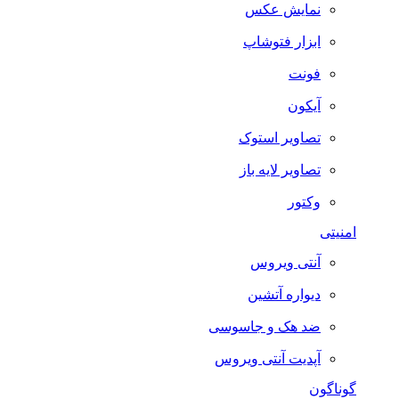
نمایش عکس
ابزار فتوشاپ
فونت
آیکون
تصاویر استوک
تصاویر لایه باز
وکتور
امنیتی
آنتی ویروس
دیواره آتشین
ضد هک و جاسوسی
آپدیت آنتی ویروس
گوناگون