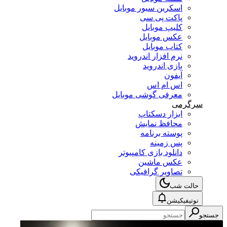
اسکرین سیور موبایل
پاکت پی سی
کلیپ موبایل
عکس موبایل
کتاب موبایل
نرم افزار اندروید
بازی اندروید
آیفون
اس ام اس
معرفی گوشی موبایل
سرگرمی
ابزار دسکتاپ
محافظ نمایش
پوسته برنامه
پس زمینه
دانلود بازی کامپیوتر
عکس ماشین
تصاویر گرافیکی
حالت شب
نوتیفیکیشن
جستجو