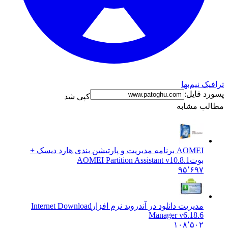
رافیک نیم‌بها
سورد فایل:
کپی شد
طالب مشابه
AOMEI برنامه مدیریت و پارتیشن بندی هارد دیسک +
بوت
AOMEI Partition Assistant v10.8.1
۹۵٬۶۹۷
مدیریت دانلود در آندروید نرم افزار
Internet Download
Manager v6.18.6
۱۰۸٬۵۰۲