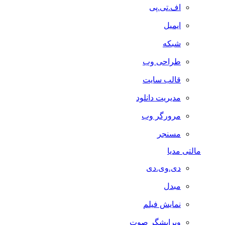
اف.تی.پی
ایمیل
شبکه
طراحی وب
قالب سایت
مدیریت دانلود
مرورگر وب
مسنجر
مالتی مدیا
دی.وی.دی
مبدل
نمایش فیلم
ویرایشگر صوت