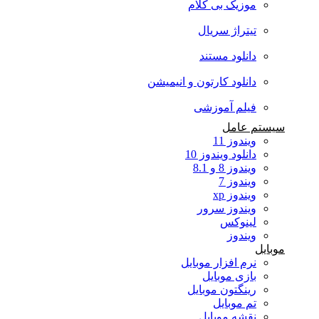
موزیک بی کلام
تیتراژ سریال
دانلود مستند
دانلود کارتون و انیمیشن
فیلم آموزشی
سیستم عامل
ویندوز 11
دانلود ویندوز 10
ویندوز 8 و 8.1
ویندوز 7
ویندوز xp
ویندوز سرور
لینوکس
ویندوز
موبایل
نرم افزار موبایل
بازی موبایل
رینگتون موبایل
تم موبایل
نقشه موبایل