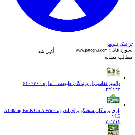
رافیک نیم‌بها
سورد فایل:
کپی شد
طالب مشابه
والپیپر نقاشی از پرندگان طبیعت - اندازه ۳۶۰×۶۴۰
۳۳٬۱۴۲
بازی پرندگان سخنگو برای اندروید A
Talking Birds On A Wire
v1.2
۳۰٬۳۱۲