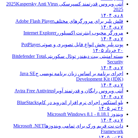
آنتی ویروس قدرتمند کسپرسکی 2025
Kaspersky Anti Virus
2025
۸ دی ۱۴۰۴
فلش پلیر برای مرورگرهای مختلف
Adobe Flash Player
۷ دی ۱۴۰۴
مرورگر محبوب اینترنت اکسپلورر
Internet Explorer
۷ دی ۱۴۰۴
پوت پلیر پخش انواع فایل تصویری و صوتی
PotPlayer
۲۰ خرداد ۱۴۰۵
بسته امنیتی بیت دیفندر توتال سکوریتی
Bitdefender Total
Security
۷ دی ۱۴۰۴
اجرای برنامه بر اساس زبان برنامه نویسی ج
Java SE
Development Kit (JDK)
۷ دی ۱۴۰۴
آنتی ویروس رایگان و قدرتمند آویرا
Avira Free Antivirus
۷ دی ۱۴۰۴
بلو استکس اجرای نرم افزار اندروید در کام
BlueStacks
۲۶ تیر ۱۴۰۵
ویندوز 8.1
8.1 - Microsoft Windows 8.1
۷ دی ۱۴۰۴
دات نت فریم ورک برای تمامی ویندوزها
Microsoft .NET
Framework
۲۶ تیر ۱۴۰۵