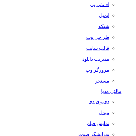
اف.تی.پی
ایمیل
شبکه
طراحی وب
قالب سایت
مدیریت دانلود
مرورگر وب
مسنجر
مالتی مدیا
دی.وی.دی
مبدل
نمایش فیلم
ویرایشگر صوت