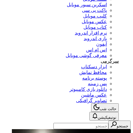
اسکرین سیور موبایل
پاکت پی سی
کلیپ موبایل
عکس موبایل
کتاب موبایل
نرم افزار اندروید
بازی اندروید
آیفون
اس ام اس
معرفی گوشی موبایل
سرگرمی
ابزار دسکتاپ
محافظ نمایش
پوسته برنامه
پس زمینه
دانلود بازی کامپیوتر
عکس ماشین
تصاویر گرافیکی
حالت شب
نوتیفیکیشن
جستجو