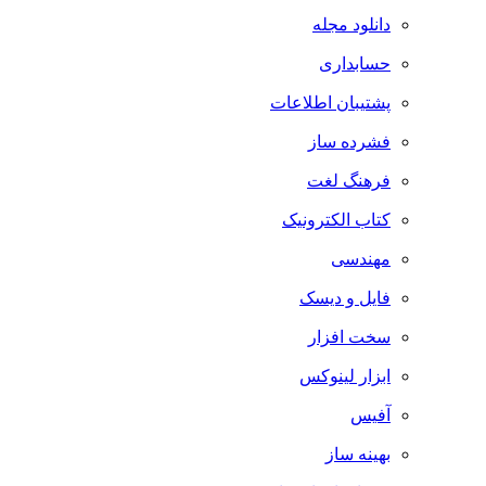
دانلود مجله
حسابداری
پشتیبان اطلاعات
فشرده ساز
فرهنگ لغت
کتاب الکترونیک
مهندسی
فایل و دیسک
سخت افزار
ابزار لینوکس
آفیس
بهینه ساز