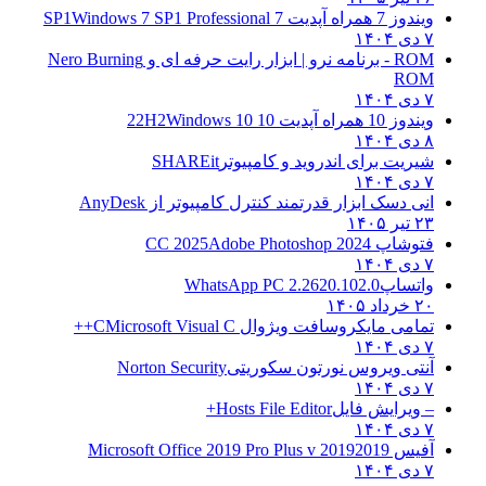
ویندوز 7 همراه آپدیت 7 SP1
Windows 7 SP1 Professional
۷ دی ۱۴۰۴
ROM - برنامه نرو | ابزار رایت حرفه ای و
Nero Burning
ROM
۷ دی ۱۴۰۴
ویندوز 10 همراه آپدیت 10 22H2
Windows 10
۸ دی ۱۴۰۴
شیریت برای اندروید و کامپیوتر
SHAREit
۷ دی ۱۴۰۴
انی دسک ابزار قدرتمند کنترل کامپیوتر از
AnyDesk
۲۳ تیر ۱۴۰۵
فتوشاپ CC 2025
Adobe Photoshop 2024
۷ دی ۱۴۰۴
واتساپ
WhatsApp PC 2.2620.102.0
۲۰ خرداد ۱۴۰۵
تمامی مایکروسافت ویژوال C
Microsoft Visual C++
۷ دی ۱۴۰۴
آنتی ویروس نورتون سکوریتی
Norton Security
۷ دی ۱۴۰۴
– ویرایش فایل
Hosts File Editor+
۷ دی ۱۴۰۴
آفیس 2019
2019 Microsoft Office 2019 Pro Plus v
۷ دی ۱۴۰۴