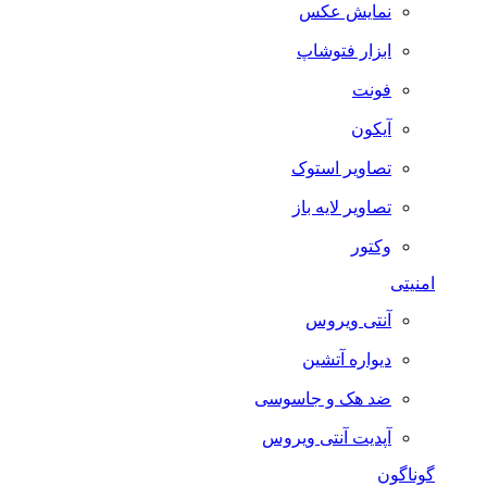
نمایش عکس
ابزار فتوشاپ
فونت
آیکون
تصاویر استوک
تصاویر لایه باز
وکتور
امنیتی
آنتی ویروس
دیواره آتشین
ضد هک و جاسوسی
آپدیت آنتی ویروس
گوناگون