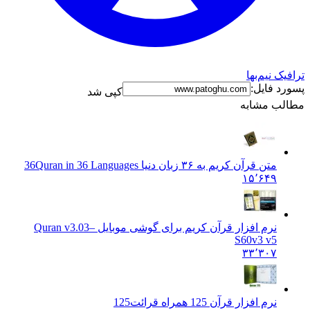
رافیک نیم‌بها
سورد فایل:
کپی شد
طالب مشابه
متن قرآن کریم به ۳۶ زبان دنیا 36
Quran in 36 Languages
۱۵٬۶۴۹
نرم افزار قرآن کریم برای گوشی موبایل –
Quran v3.03
S60v3 v5
۳۳٬۳۰۷
نرم افزار قرآن 125 همراه قرائت
125