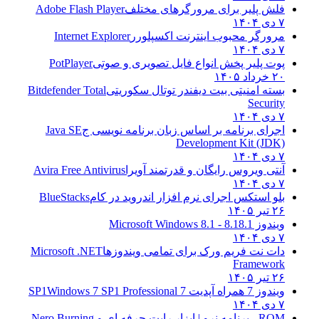
فلش پلیر برای مرورگرهای مختلف
Adobe Flash Player
۷ دی ۱۴۰۴
مرورگر محبوب اینترنت اکسپلورر
Internet Explorer
۷ دی ۱۴۰۴
پوت پلیر پخش انواع فایل تصویری و صوتی
PotPlayer
۲۰ خرداد ۱۴۰۵
بسته امنیتی بیت دیفندر توتال سکوریتی
Bitdefender Total
Security
۷ دی ۱۴۰۴
اجرای برنامه بر اساس زبان برنامه نویسی ج
Java SE
Development Kit (JDK)
۷ دی ۱۴۰۴
آنتی ویروس رایگان و قدرتمند آویرا
Avira Free Antivirus
۷ دی ۱۴۰۴
بلو استکس اجرای نرم افزار اندروید در کام
BlueStacks
۲۶ تیر ۱۴۰۵
ویندوز 8.1
8.1 - Microsoft Windows 8.1
۷ دی ۱۴۰۴
دات نت فریم ورک برای تمامی ویندوزها
Microsoft .NET
Framework
۲۶ تیر ۱۴۰۵
ویندوز 7 همراه آپدیت 7 SP1
Windows 7 SP1 Professional
۷ دی ۱۴۰۴
ROM - برنامه نرو | ابزار رایت حرفه ای و
Nero Burning