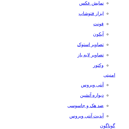
نمایش عکس
ابزار فتوشاپ
فونت
آیکون
تصاویر استوک
تصاویر لایه باز
وکتور
امنیتی
آنتی ویروس
دیواره آتشین
ضد هک و جاسوسی
آپدیت آنتی ویروس
گوناگون