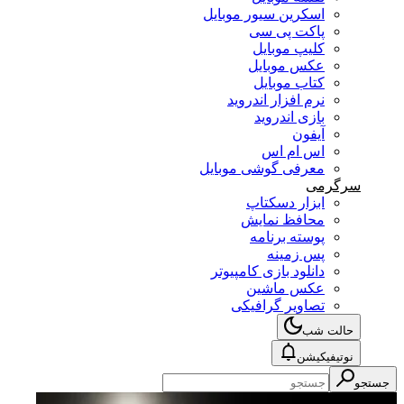
اسکرین سیور موبایل
پاکت پی سی
کلیپ موبایل
عکس موبایل
کتاب موبایل
نرم افزار اندروید
بازی اندروید
آیفون
اس ام اس
معرفی گوشی موبایل
سرگرمی
ابزار دسکتاپ
محافظ نمایش
پوسته برنامه
پس زمینه
دانلود بازی کامپیوتر
عکس ماشین
تصاویر گرافیکی
حالت شب
نوتیفیکیشن
جستجو