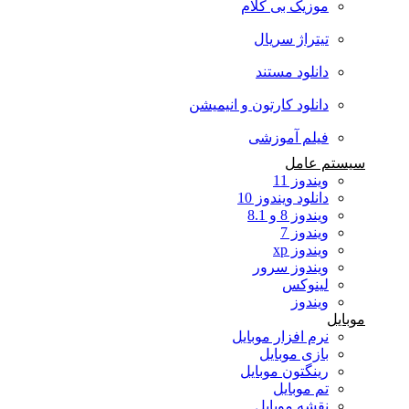
موزیک بی کلام
تیتراژ سریال
دانلود مستند
دانلود کارتون و انیمیشن
فیلم آموزشی
سیستم عامل
ویندوز 11
دانلود ویندوز 10
ویندوز 8 و 8.1
ویندوز 7
ویندوز xp
ویندوز سرور
لینوکس
ویندوز
موبایل
نرم افزار موبایل
بازی موبایل
رینگتون موبایل
تم موبایل
نقشه موبایل