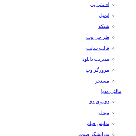
اف.تی.پی
ایمیل
شبکه
طراحی وب
قالب سایت
مدیریت دانلود
مرورگر وب
مسنجر
مالتی مدیا
دی.وی.دی
مبدل
نمایش فیلم
ویرایشگر صوت