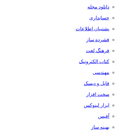
دانلود مجله
حسابداری
پشتیبان اطلاعات
فشرده ساز
فرهنگ لغت
کتاب الکترونیک
مهندسی
فایل و دیسک
سخت افزار
ابزار لینوکس
آفیس
بهینه ساز