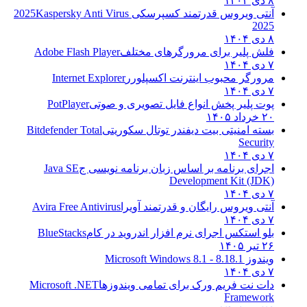
۸ دی ۱۴۰۴
آنتی ویروس قدرتمند کسپرسکی 2025
Kaspersky Anti Virus
2025
۸ دی ۱۴۰۴
فلش پلیر برای مرورگرهای مختلف
Adobe Flash Player
۷ دی ۱۴۰۴
مرورگر محبوب اینترنت اکسپلورر
Internet Explorer
۷ دی ۱۴۰۴
پوت پلیر پخش انواع فایل تصویری و صوتی
PotPlayer
۲۰ خرداد ۱۴۰۵
بسته امنیتی بیت دیفندر توتال سکوریتی
Bitdefender Total
Security
۷ دی ۱۴۰۴
اجرای برنامه بر اساس زبان برنامه نویسی ج
Java SE
Development Kit (JDK)
۷ دی ۱۴۰۴
آنتی ویروس رایگان و قدرتمند آویرا
Avira Free Antivirus
۷ دی ۱۴۰۴
بلو استکس اجرای نرم افزار اندروید در کام
BlueStacks
۲۶ تیر ۱۴۰۵
ویندوز 8.1
8.1 - Microsoft Windows 8.1
۷ دی ۱۴۰۴
دات نت فریم ورک برای تمامی ویندوزها
Microsoft .NET
Framework