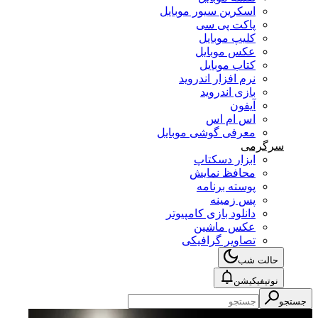
اسکرین سیور موبایل
پاکت پی سی
کلیپ موبایل
عکس موبایل
کتاب موبایل
نرم افزار اندروید
بازی اندروید
آیفون
اس ام اس
معرفی گوشی موبایل
سرگرمی
ابزار دسکتاپ
محافظ نمایش
پوسته برنامه
پس زمینه
دانلود بازی کامپیوتر
عکس ماشین
تصاویر گرافیکی
حالت شب
نوتیفیکیشن
جستجو