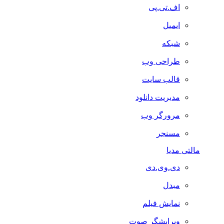
اف.تی.پی
ایمیل
شبکه
طراحی وب
قالب سایت
مدیریت دانلود
مرورگر وب
مسنجر
مالتی مدیا
دی.وی.دی
مبدل
نمایش فیلم
ویرایشگر صوت