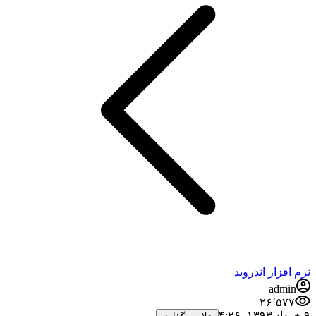
رم افزار اندروید
admin
۲۶٬۵۷۷
اد ۱۳۹۳،‏ ۴:۲۶