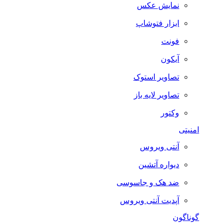
نمایش عکس
ابزار فتوشاپ
فونت
آیکون
تصاویر استوک
تصاویر لایه باز
وکتور
امنیتی
آنتی ویروس
دیواره آتشین
ضد هک و جاسوسی
آپدیت آنتی ویروس
گوناگون