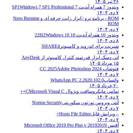
۲۶ تیر ۱۴۰۵
ویندوز 7 همراه آپدیت 7 SP1
Windows 7 SP1 Professional
۷ دی ۱۴۰۴
ROM - برنامه نرو | ابزار رایت حرفه ای و
Nero Burning
ROM
۷ دی ۱۴۰۴
ویندوز 10 همراه آپدیت 10 22H2
Windows 10
۸ دی ۱۴۰۴
شیریت برای اندروید و کامپیوتر
SHAREit
۷ دی ۱۴۰۴
انی دسک ابزار قدرتمند کنترل کامپیوتر از
AnyDesk
۱۵ مرداد ۱۴۰۵
فتوشاپ CC 2025
Adobe Photoshop 2024
۷ دی ۱۴۰۴
واتساپ
WhatsApp PC 2.2620.102.0
۲۰ خرداد ۱۴۰۵
تمامی مایکروسافت ویژوال C
Microsoft Visual C++
۷ دی ۱۴۰۴
آنتی ویروس نورتون سکوریتی
Norton Security
۷ دی ۱۴۰۴
– ویرایش فایل
Hosts File Editor+
۷ دی ۱۴۰۴
آفیس 2019
2019 Microsoft Office 2019 Pro Plus v
۷ دی ۱۴۰۴