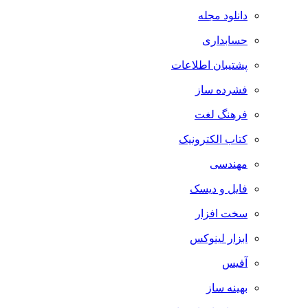
دانلود مجله
حسابداری
پشتیبان اطلاعات
فشرده ساز
فرهنگ لغت
کتاب الکترونیک
مهندسی
فایل و دیسک
سخت افزار
ابزار لینوکس
آفیس
بهینه ساز