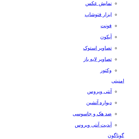
نمایش عکس
ابزار فتوشاپ
فونت
آیکون
تصاویر استوک
تصاویر لایه باز
وکتور
امنیتی
آنتی ویروس
دیواره آتشین
ضد هک و جاسوسی
آپدیت آنتی ویروس
گوناگون