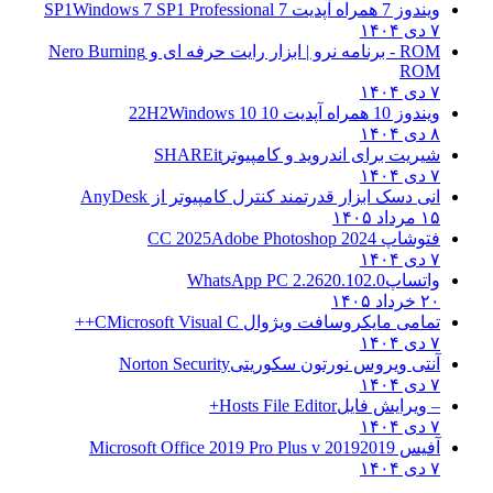
ویندوز 7 همراه آپدیت 7 SP1
Windows 7 SP1 Professional
۷ دی ۱۴۰۴
ROM - برنامه نرو | ابزار رایت حرفه ای و
Nero Burning
ROM
۷ دی ۱۴۰۴
ویندوز 10 همراه آپدیت 10 22H2
Windows 10
۸ دی ۱۴۰۴
شیریت برای اندروید و کامپیوتر
SHAREit
۷ دی ۱۴۰۴
انی دسک ابزار قدرتمند کنترل کامپیوتر از
AnyDesk
۱۵ مرداد ۱۴۰۵
فتوشاپ CC 2025
Adobe Photoshop 2024
۷ دی ۱۴۰۴
واتساپ
WhatsApp PC 2.2620.102.0
۲۰ خرداد ۱۴۰۵
تمامی مایکروسافت ویژوال C
Microsoft Visual C++
۷ دی ۱۴۰۴
آنتی ویروس نورتون سکوریتی
Norton Security
۷ دی ۱۴۰۴
– ویرایش فایل
Hosts File Editor+
۷ دی ۱۴۰۴
آفیس 2019
2019 Microsoft Office 2019 Pro Plus v
۷ دی ۱۴۰۴