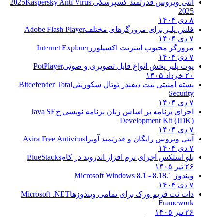
آنتی ویروس قدرتمند کسپرسکی 2025
Kaspersky Anti Virus
2025
۸ دی ۱۴۰۴
فلش پلیر برای مرورگرهای مختلف
Adobe Flash Player
۷ دی ۱۴۰۴
مرورگر محبوب اینترنت اکسپلورر
Internet Explorer
۷ دی ۱۴۰۴
پوت پلیر پخش انواع فایل تصویری و صوتی
PotPlayer
۲۰ خرداد ۱۴۰۵
بسته امنیتی بیت دیفندر توتال سکوریتی
Bitdefender Total
Security
۷ دی ۱۴۰۴
اجرای برنامه بر اساس زبان برنامه نویسی ج
Java SE
Development Kit (JDK)
۷ دی ۱۴۰۴
آنتی ویروس رایگان و قدرتمند آویرا
Avira Free Antivirus
۷ دی ۱۴۰۴
بلو استکس اجرای نرم افزار اندروید در کام
BlueStacks
۲۶ تیر ۱۴۰۵
ویندوز 8.1
8.1 - Microsoft Windows 8.1
۷ دی ۱۴۰۴
دات نت فریم ورک برای تمامی ویندوزها
Microsoft .NET
Framework
۲۶ تیر ۱۴۰۵