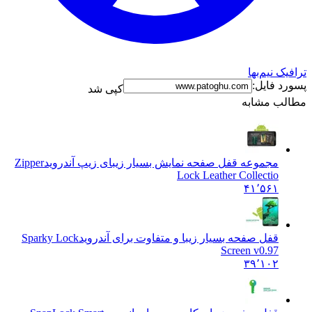
ک نیم‌بها
د فایل:
کپی شد
ب مشابه
مجموعه قفل صفحه نمایش بسیار زیبای زیپ آندروید
Zipper
Lock Leather Collectio
۴۱٬۵۶۱
قفل صفحه بسیار زیبا و متفاوت برای آندروید
Sparky Lock
Screen v0.97
۳۹٬۱۰۲