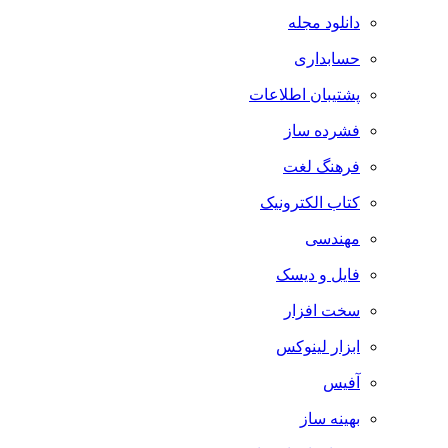
دانلود مجله
حسابداری
پشتیبان اطلاعات
فشرده ساز
فرهنگ لغت
کتاب الکترونیک
مهندسی
فایل و دیسک
سخت افزار
ابزار لینوکس
آفیس
بهینه ساز