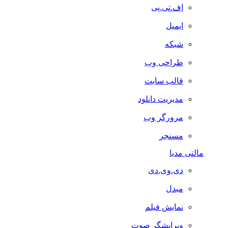
اف.تی.پی
ایمیل
شبکه
طراحی وب
قالب سایت
مدیریت دانلود
مرورگر وب
مسنجر
مالتی مدیا
دی.وی.دی
مبدل
نمایش فیلم
ویرایشگر صوت