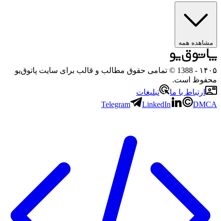
هده همه
۱
- 1388 © تمامی حقوق مطالب و قالب برای سایت پاتوق‌یو
وظ است.
رتباط با ما
تبلیغات
Telegram
LinkedIn
D