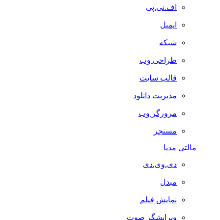
اف.تی.پی
ایمیل
شبکه
طراحی وب
قالب سایت
مدیریت دانلود
مرورگر وب
مسنجر
مالتی مدیا
دی.وی.دی
مبدل
نمایش فیلم
ویرایشگر صوت