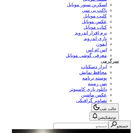
اسکرین سیور موبایل
پاکت پی سی
کلیپ موبایل
عکس موبایل
کتاب موبایل
نرم افزار اندروید
بازی اندروید
آیفون
اس ام اس
معرفی گوشی موبایل
سرگرمی
ابزار دسکتاپ
محافظ نمایش
پوسته برنامه
پس زمینه
دانلود بازی کامپیوتر
عکس ماشین
تصاویر گرافیکی
حالت شب
نوتیفیکیشن
جستجو