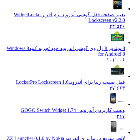
تغییر صفحه قفل گوشی آندروید نرم افزار
WidgetLocker
Lockscreen v2.2.0
۲۴٬۵۴۶
8 ویندوز 8 را روی گوشی اندروید خود تجربه کنید
Windows 8
for Android 8
۱۰۱٬۰۰۶
قفل صفحه زیبا برای آندروید
LockerPro Lockscreen 1.6
۳۷٬۶۶۳
ویجت کاربردی آندروید - GO
GO Switch Widget 1.74
۲۶۷
لانچر سریع و زیبا برای اندروید Z
Z Launcher 0.1.0 by Nokia