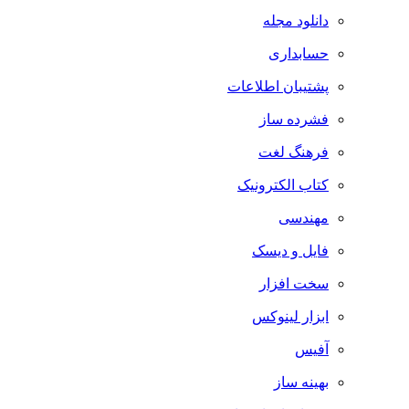
دانلود مجله
حسابداری
پشتیبان اطلاعات
فشرده ساز
فرهنگ لغت
کتاب الکترونیک
مهندسی
فایل و دیسک
سخت افزار
ابزار لینوکس
آفیس
بهینه ساز