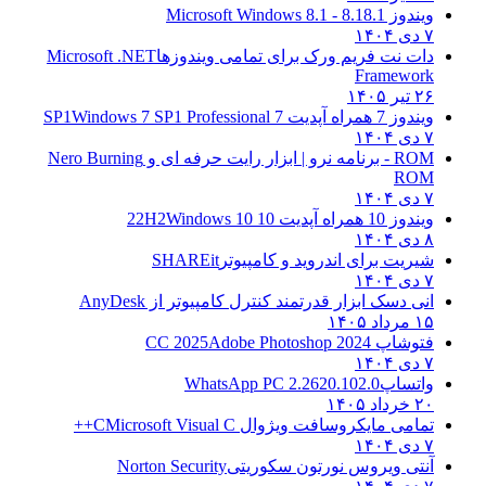
ویندوز 8.1
8.1 - Microsoft Windows 8.1
۷ دی ۱۴۰۴
دات نت فریم ورک برای تمامی ویندوزها
Microsoft .NET
Framework
۲۶ تیر ۱۴۰۵
ویندوز 7 همراه آپدیت 7 SP1
Windows 7 SP1 Professional
۷ دی ۱۴۰۴
ROM - برنامه نرو | ابزار رایت حرفه ای و
Nero Burning
ROM
۷ دی ۱۴۰۴
ویندوز 10 همراه آپدیت 10 22H2
Windows 10
۸ دی ۱۴۰۴
شیریت برای اندروید و کامپیوتر
SHAREit
۷ دی ۱۴۰۴
انی دسک ابزار قدرتمند کنترل کامپیوتر از
AnyDesk
۱۵ مرداد ۱۴۰۵
فتوشاپ CC 2025
Adobe Photoshop 2024
۷ دی ۱۴۰۴
واتساپ
WhatsApp PC 2.2620.102.0
۲۰ خرداد ۱۴۰۵
تمامی مایکروسافت ویژوال C
Microsoft Visual C++
۷ دی ۱۴۰۴
آنتی ویروس نورتون سکوریتی
Norton Security