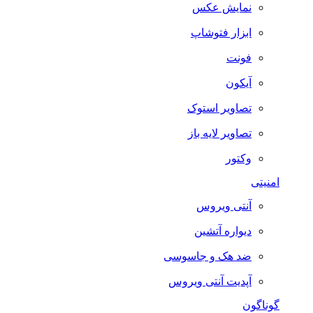
نمایش عکس
ابزار فتوشاپ
فونت
آیکون
تصاویر استوک
تصاویر لایه باز
وکتور
امنیتی
آنتی ویروس
دیواره آتشین
ضد هک و جاسوسی
آپدیت آنتی ویروس
گوناگون