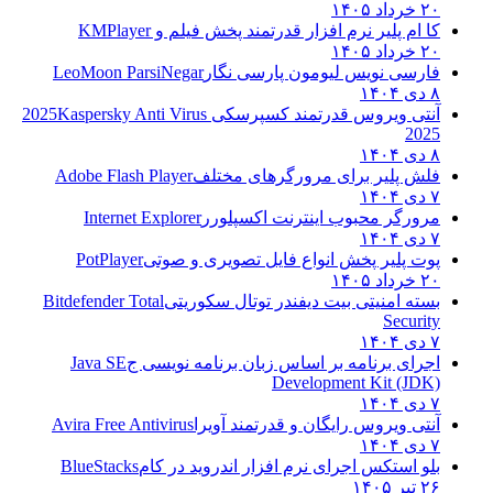
۲۰ خرداد ۱۴۰۵
کا ام پلیر نرم افزار قدرتمند پخش فیلم و
KMPlayer
۲۰ خرداد ۱۴۰۵
فارسی نویس لیومون پارسی نگار
LeoMoon ParsiNegar
۸ دی ۱۴۰۴
آنتی ویروس قدرتمند کسپرسکی 2025
Kaspersky Anti Virus
2025
۸ دی ۱۴۰۴
فلش پلیر برای مرورگرهای مختلف
Adobe Flash Player
۷ دی ۱۴۰۴
مرورگر محبوب اینترنت اکسپلورر
Internet Explorer
۷ دی ۱۴۰۴
پوت پلیر پخش انواع فایل تصویری و صوتی
PotPlayer
۲۰ خرداد ۱۴۰۵
بسته امنیتی بیت دیفندر توتال سکوریتی
Bitdefender Total
Security
۷ دی ۱۴۰۴
اجرای برنامه بر اساس زبان برنامه نویسی ج
Java SE
Development Kit (JDK)
۷ دی ۱۴۰۴
آنتی ویروس رایگان و قدرتمند آویرا
Avira Free Antivirus
۷ دی ۱۴۰۴
بلو استکس اجرای نرم افزار اندروید در کام
BlueStacks
۲۶ تیر ۱۴۰۵