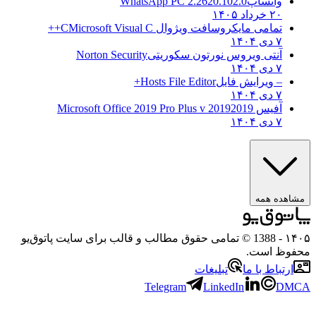
واتساپ
WhatsApp PC 2.2620.102.0
۲۰ خرداد ۱۴۰۵
تمامی مایکروسافت ویژوال C
Microsoft Visual C++
۷ دی ۱۴۰۴
آنتی ویروس نورتون سکوریتی
Norton Security
۷ دی ۱۴۰۴
– ویرایش فایل
Hosts File Editor+
۷ دی ۱۴۰۴
آفیس 2019
2019 Microsoft Office 2019 Pro Plus v
۷ دی ۱۴۰۴
هده همه
۱
- 1388 © تمامی حقوق مطالب و قالب برای سایت پاتوق‌یو
وظ است.
رتباط با ما
تبلیغات
Telegram
LinkedIn
D