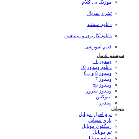
موزیک بی کلام
تیتراژ سریال
دانلود مستند
دانلود کارتون و انیمیشن
فیلم آموزشی
سیستم عامل
ویندوز 11
دانلود ویندوز 10
ویندوز 8 و 8.1
ویندوز 7
ویندوز xp
ویندوز سرور
لینوکس
ویندوز
موبایل
نرم افزار موبایل
بازی موبایل
رینگتون موبایل
تم موبایل
نقشه موبایل