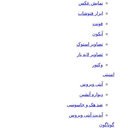
نمایش عکس
ابزار فتوشاپ
فونت
آیکون
تصاویر استوک
تصاویر لایه باز
وکتور
امنیتی
آنتی ویروس
دیواره آتشین
ضد هک و جاسوسی
آپدیت آنتی ویروس
گوناگون