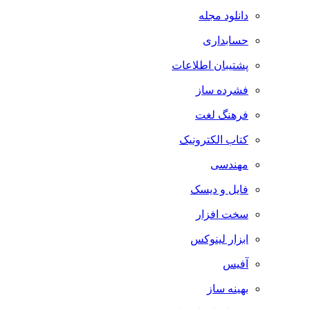
دانلود مجله
حسابداری
پشتیبان اطلاعات
فشرده ساز
فرهنگ لغت
کتاب الکترونیک
مهندسی
فایل و دیسک
سخت افزار
ابزار لینوکس
آفیس
بهینه ساز