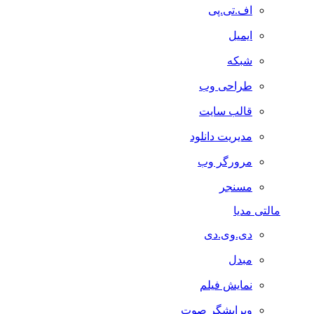
اف.تی.پی
ایمیل
شبکه
طراحی وب
قالب سایت
مدیریت دانلود
مرورگر وب
مسنجر
مالتی مدیا
دی.وی.دی
مبدل
نمایش فیلم
ویرایشگر صوت