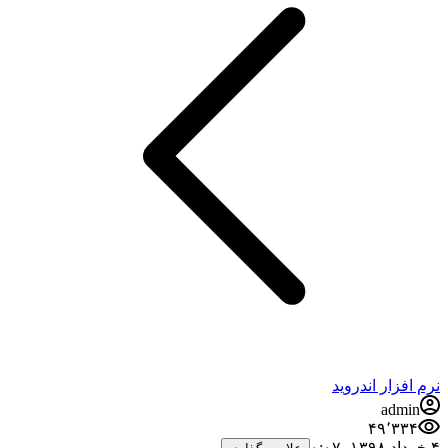
فزار اندروید
admi
۴۹٬۳۳