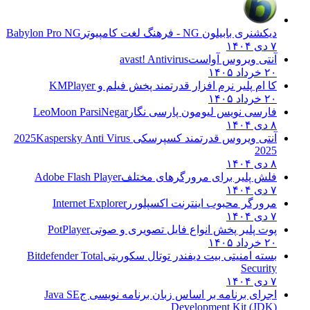
دیکشنری بابیلون NG - فرهنگ لغت کامپیوتر
Babylon Pro NG
۷ دی ۱۴۰۴
آنتی ویروس آواست
avast! Antivirus
۲۰ خرداد ۱۴۰۵
کا ام پلیر نرم افزار قدرتمند پخش فیلم و
KMPlayer
۲۰ خرداد ۱۴۰۵
فارسی نویس لیومون پارسی نگار
LeoMoon ParsiNegar
۸ دی ۱۴۰۴
آنتی ویروس قدرتمند کسپرسکی 2025
Kaspersky Anti Virus
2025
۸ دی ۱۴۰۴
فلش پلیر برای مرورگرهای مختلف
Adobe Flash Player
۷ دی ۱۴۰۴
مرورگر محبوب اینترنت اکسپلورر
Internet Explorer
۷ دی ۱۴۰۴
پوت پلیر پخش انواع فایل تصویری و صوتی
PotPlayer
۲۰ خرداد ۱۴۰۵
بسته امنیتی بیت دیفندر توتال سکوریتی
Bitdefender Total
Security
۷ دی ۱۴۰۴
اجرای برنامه بر اساس زبان برنامه نویسی ج
Java SE
Development Kit (JDK)