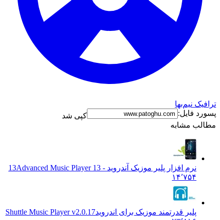
ک نیم‌بها
د فایل:
کپی شد
ب مشابه
نرم افزار پلیر موزیک آندروید - 13
Advanced Music Player 13
۱۴٬۷۵۴
پلیر قدرتمند موزیک برای اندروید
Shuttle Music Player v2.0.17