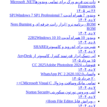
دات نت فریم ورک برای تمامی ویندوزها
Microsoft .NET
Framework
۲۶ تیر ۱۴۰۵
ویندوز 7 همراه آپدیت 7 SP1
Windows 7 SP1 Professional
۷ دی ۱۴۰۴
ROM - برنامه نرو | ابزار رایت حرفه ای و
Nero Burning
ROM
۷ دی ۱۴۰۴
ویندوز 10 همراه آپدیت 10 22H2
Windows 10
۸ دی ۱۴۰۴
شیریت برای اندروید و کامپیوتر
SHAREit
۷ دی ۱۴۰۴
انی دسک ابزار قدرتمند کنترل کامپیوتر از
AnyDesk
۱۵ مرداد ۱۴۰۵
فتوشاپ CC 2025
Adobe Photoshop 2024
۷ دی ۱۴۰۴
واتساپ
WhatsApp PC 2.2620.102.0
۲۰ خرداد ۱۴۰۵
تمامی مایکروسافت ویژوال C
Microsoft Visual C++
۷ دی ۱۴۰۴
آنتی ویروس نورتون سکوریتی
Norton Security
۷ دی ۱۴۰۴
– ویرایش فایل
Hosts File Editor+
۷ دی ۱۴۰۴