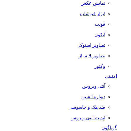
نمایش عکس
ابزار فتوشاپ
فونت
آیکون
تصاویر استوک
تصاویر لایه باز
وکتور
امنیتی
آنتی ویروس
دیواره آتشین
ضد هک و جاسوسی
آپدیت آنتی ویروس
گوناگون