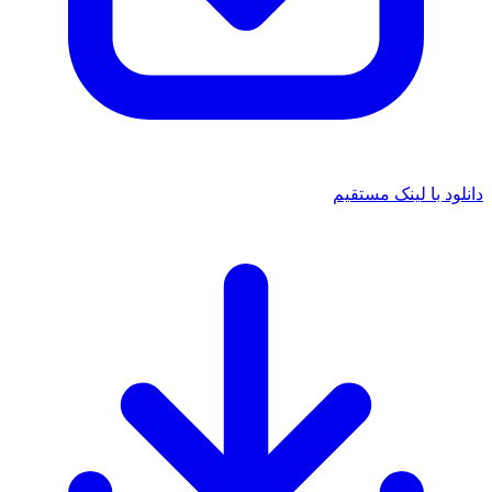
د با لینک مستقیم