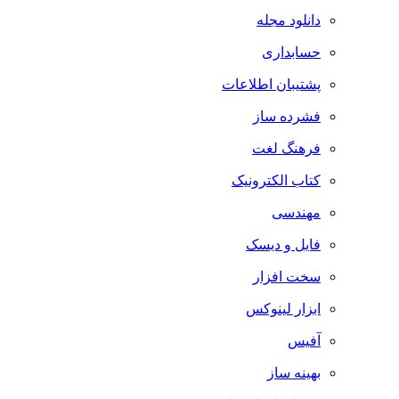
دانلود مجله
حسابداری
پشتیبان اطلاعات
فشرده ساز
فرهنگ لغت
کتاب الکترونیک
مهندسی
فایل و دیسک
سخت افزار
ابزار لینوکس
آفیس
بهینه ساز