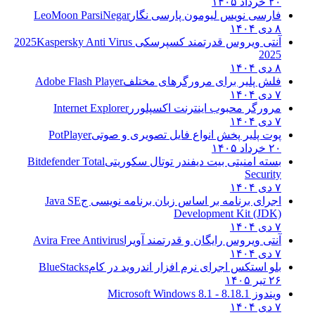
۲۰ خرداد ۱۴۰۵
فارسی نویس لیومون پارسی نگار
LeoMoon ParsiNegar
۸ دی ۱۴۰۴
آنتی ویروس قدرتمند کسپرسکی 2025
Kaspersky Anti Virus
2025
۸ دی ۱۴۰۴
فلش پلیر برای مرورگرهای مختلف
Adobe Flash Player
۷ دی ۱۴۰۴
مرورگر محبوب اینترنت اکسپلورر
Internet Explorer
۷ دی ۱۴۰۴
پوت پلیر پخش انواع فایل تصویری و صوتی
PotPlayer
۲۰ خرداد ۱۴۰۵
بسته امنیتی بیت دیفندر توتال سکوریتی
Bitdefender Total
Security
۷ دی ۱۴۰۴
اجرای برنامه بر اساس زبان برنامه نویسی ج
Java SE
Development Kit (JDK)
۷ دی ۱۴۰۴
آنتی ویروس رایگان و قدرتمند آویرا
Avira Free Antivirus
۷ دی ۱۴۰۴
بلو استکس اجرای نرم افزار اندروید در کام
BlueStacks
۲۶ تیر ۱۴۰۵
ویندوز 8.1
8.1 - Microsoft Windows 8.1
۷ دی ۱۴۰۴