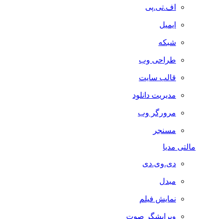
اف.تی.پی
ایمیل
شبکه
طراحی وب
قالب سایت
مدیریت دانلود
مرورگر وب
مسنجر
مالتی مدیا
دی.وی.دی
مبدل
نمایش فیلم
ویرایشگر صوت