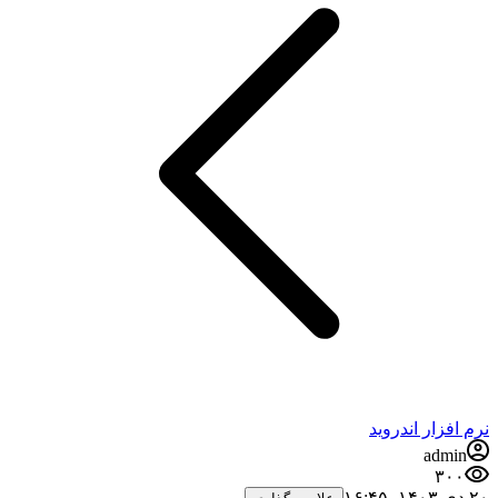
فزار اندروید
admi
۳۰