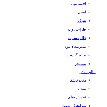
اف.تی.پی
ایمیل
شبکه
طراحی وب
قالب سایت
مدیریت دانلود
مرورگر وب
مسنجر
مالتی مدیا
دی.وی.دی
مبدل
نمایش فیلم
ویرایشگر صوت