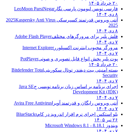
۲۰ خرداد ۱۴۰۵
فارسی نویس لیومون پارسی نگار
LeoMoon ParsiNegar
۸ دی ۱۴۰۴
آنتی ویروس قدرتمند کسپرسکی 2025
Kaspersky Anti Virus
2025
۸ دی ۱۴۰۴
فلش پلیر برای مرورگرهای مختلف
Adobe Flash Player
۷ دی ۱۴۰۴
مرورگر محبوب اینترنت اکسپلورر
Internet Explorer
۷ دی ۱۴۰۴
پوت پلیر پخش انواع فایل تصویری و صوتی
PotPlayer
۲۰ خرداد ۱۴۰۵
بسته امنیتی بیت دیفندر توتال سکوریتی
Bitdefender Total
Security
۷ دی ۱۴۰۴
اجرای برنامه بر اساس زبان برنامه نویسی ج
Java SE
Development Kit (JDK)
۷ دی ۱۴۰۴
آنتی ویروس رایگان و قدرتمند آویرا
Avira Free Antivirus
۷ دی ۱۴۰۴
بلو استکس اجرای نرم افزار اندروید در کام
BlueStacks
۲۶ تیر ۱۴۰۵
ویندوز 8.1
8.1 - Microsoft Windows 8.1
۷ دی ۱۴۰۴