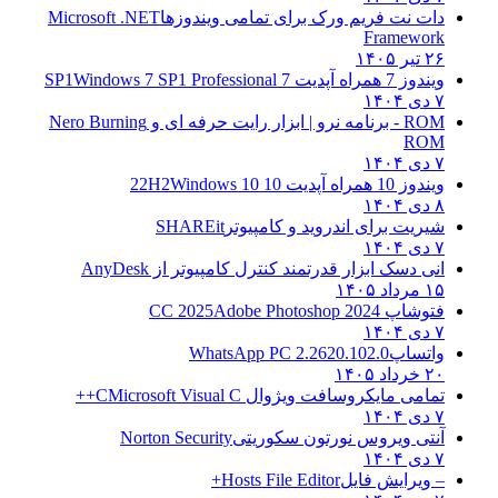
دات نت فریم ورک برای تمامی ویندوزها
Microsoft .NET
Framework
۲۶ تیر ۱۴۰۵
ویندوز 7 همراه آپدیت 7 SP1
Windows 7 SP1 Professional
۷ دی ۱۴۰۴
ROM - برنامه نرو | ابزار رایت حرفه ای و
Nero Burning
ROM
۷ دی ۱۴۰۴
ویندوز 10 همراه آپدیت 10 22H2
Windows 10
۸ دی ۱۴۰۴
شیریت برای اندروید و کامپیوتر
SHAREit
۷ دی ۱۴۰۴
انی دسک ابزار قدرتمند کنترل کامپیوتر از
AnyDesk
۱۵ مرداد ۱۴۰۵
فتوشاپ CC 2025
Adobe Photoshop 2024
۷ دی ۱۴۰۴
واتساپ
WhatsApp PC 2.2620.102.0
۲۰ خرداد ۱۴۰۵
تمامی مایکروسافت ویژوال C
Microsoft Visual C++
۷ دی ۱۴۰۴
آنتی ویروس نورتون سکوریتی
Norton Security
۷ دی ۱۴۰۴
– ویرایش فایل
Hosts File Editor+