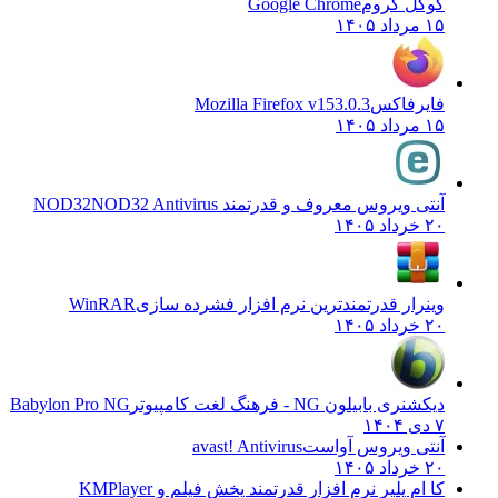
گوگل کروم
Google Chrome
۱۵ مرداد ۱۴۰۵
فایرفاکس
Mozilla Firefox v153.0.3
۱۵ مرداد ۱۴۰۵
آنتی ویروس معروف و قدرتمند NOD32
NOD32 Antivirus
۲۰ خرداد ۱۴۰۵
وینرار قدرتمندترین نرم افزار فشرده سازی
WinRAR
۲۰ خرداد ۱۴۰۵
دیکشنری بابیلون NG - فرهنگ لغت کامپیوتر
Babylon Pro NG
۷ دی ۱۴۰۴
آنتی ویروس آواست
avast! Antivirus
۲۰ خرداد ۱۴۰۵
کا ام پلیر نرم افزار قدرتمند پخش فیلم و
KMPlayer