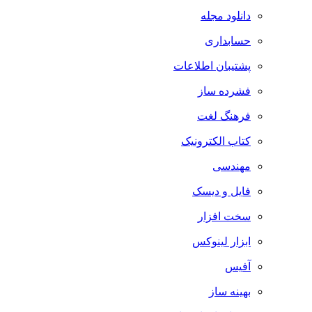
دانلود مجله
حسابداری
پشتیبان اطلاعات
فشرده ساز
فرهنگ لغت
کتاب الکترونیک
مهندسی
فایل و دیسک
سخت افزار
ابزار لینوکس
آفیس
بهینه ساز