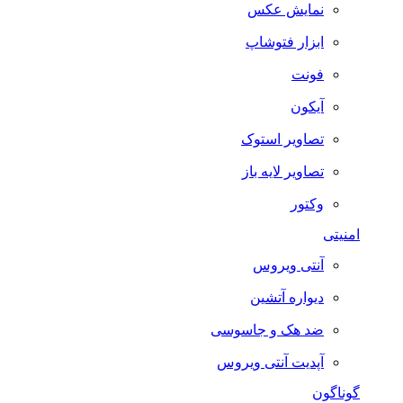
نمایش عکس
ابزار فتوشاپ
فونت
آیکون
تصاویر استوک
تصاویر لایه باز
وکتور
امنیتی
آنتی ویروس
دیواره آتشین
ضد هک و جاسوسی
آپدیت آنتی ویروس
گوناگون