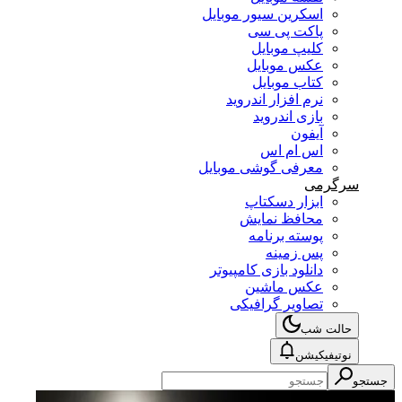
اسکرین سیور موبایل
پاکت پی سی
کلیپ موبایل
عکس موبایل
کتاب موبایل
نرم افزار اندروید
بازی اندروید
آیفون
اس ام اس
معرفی گوشی موبایل
سرگرمی
ابزار دسکتاپ
محافظ نمایش
پوسته برنامه
پس زمینه
دانلود بازی کامپیوتر
عکس ماشین
تصاویر گرافیکی
حالت شب
نوتیفیکیشن
جستجو