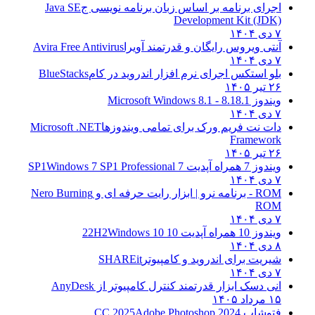
اجرای برنامه بر اساس زبان برنامه نویسی ج
Java SE
Development Kit (JDK)
۷ دی ۱۴۰۴
آنتی ویروس رایگان و قدرتمند آویرا
Avira Free Antivirus
۷ دی ۱۴۰۴
بلو استکس اجرای نرم افزار اندروید در کام
BlueStacks
۲۶ تیر ۱۴۰۵
ویندوز 8.1
8.1 - Microsoft Windows 8.1
۷ دی ۱۴۰۴
دات نت فریم ورک برای تمامی ویندوزها
Microsoft .NET
Framework
۲۶ تیر ۱۴۰۵
ویندوز 7 همراه آپدیت 7 SP1
Windows 7 SP1 Professional
۷ دی ۱۴۰۴
ROM - برنامه نرو | ابزار رایت حرفه ای و
Nero Burning
ROM
۷ دی ۱۴۰۴
ویندوز 10 همراه آپدیت 10 22H2
Windows 10
۸ دی ۱۴۰۴
شیریت برای اندروید و کامپیوتر
SHAREit
۷ دی ۱۴۰۴
انی دسک ابزار قدرتمند کنترل کامپیوتر از
AnyDesk
۱۵ مرداد ۱۴۰۵
فتوشاپ CC 2025
Adobe Photoshop 2024