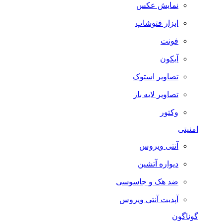
نمایش عکس
ابزار فتوشاپ
فونت
آیکون
تصاویر استوک
تصاویر لایه باز
وکتور
امنیتی
آنتی ویروس
دیواره آتشین
ضد هک و جاسوسی
آپدیت آنتی ویروس
گوناگون