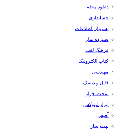
دانلود مجله
حسابداری
پشتیبان اطلاعات
فشرده ساز
فرهنگ لغت
کتاب الکترونیک
مهندسی
فایل و دیسک
سخت افزار
ابزار لینوکس
آفیس
بهینه ساز