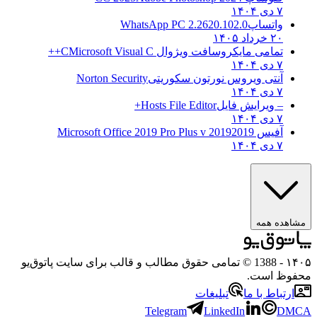
۷ دی ۱۴۰۴
واتساپ
WhatsApp PC 2.2620.102.0
۲۰ خرداد ۱۴۰۵
تمامی مایکروسافت ویژوال C
Microsoft Visual C++
۷ دی ۱۴۰۴
آنتی ویروس نورتون سکوریتی
Norton Security
۷ دی ۱۴۰۴
– ویرایش فایل
Hosts File Editor+
۷ دی ۱۴۰۴
آفیس 2019
2019 Microsoft Office 2019 Pro Plus v
۷ دی ۱۴۰۴
مشاهده همه
۱۴۰۵
- 1388 © تمامی حقوق مطالب و قالب برای سایت پاتوق‌یو
محفوظ است.
ارتباط با ما
تبلیغات
Telegram
LinkedIn
DMCA