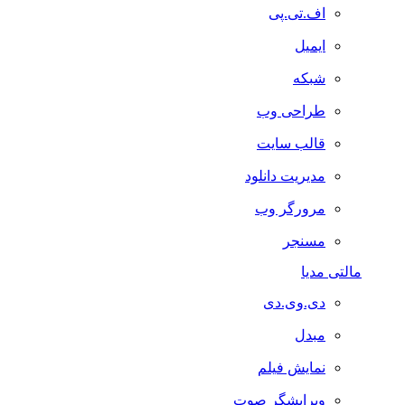
اف.تی.پی
ایمیل
شبکه
طراحی وب
قالب سایت
مدیریت دانلود
مرورگر وب
مسنجر
مالتی مدیا
دی.وی.دی
مبدل
نمایش فیلم
ویرایشگر صوت