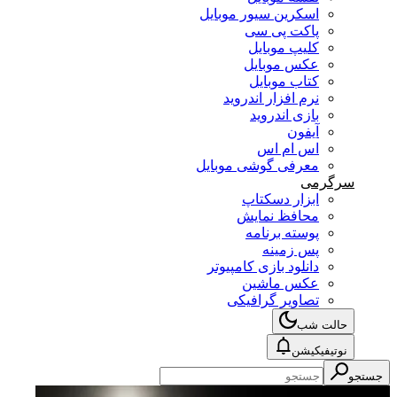
اسکرین سیور موبایل
پاکت پی سی
کلیپ موبایل
عکس موبایل
کتاب موبایل
نرم افزار اندروید
بازی اندروید
آیفون
اس ام اس
معرفی گوشی موبایل
سرگرمی
ابزار دسکتاپ
محافظ نمایش
پوسته برنامه
پس زمینه
دانلود بازی کامپیوتر
عکس ماشین
تصاویر گرافیکی
حالت شب
نوتیفیکیشن
جستجو