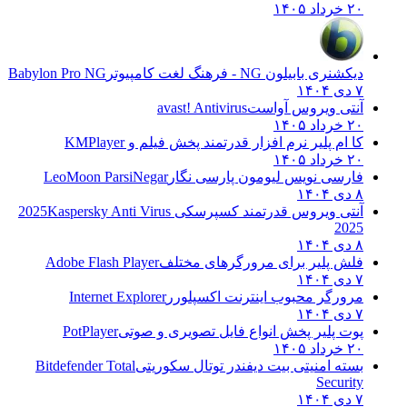
۲۰ خرداد ۱۴۰۵
دیکشنری بابیلون NG - فرهنگ لغت کامپیوتر
Babylon Pro NG
۷ دی ۱۴۰۴
آنتی ویروس آواست
avast! Antivirus
۲۰ خرداد ۱۴۰۵
کا ام پلیر نرم افزار قدرتمند پخش فیلم و
KMPlayer
۲۰ خرداد ۱۴۰۵
فارسی نویس لیومون پارسی نگار
LeoMoon ParsiNegar
۸ دی ۱۴۰۴
آنتی ویروس قدرتمند کسپرسکی 2025
Kaspersky Anti Virus
2025
۸ دی ۱۴۰۴
فلش پلیر برای مرورگرهای مختلف
Adobe Flash Player
۷ دی ۱۴۰۴
مرورگر محبوب اینترنت اکسپلورر
Internet Explorer
۷ دی ۱۴۰۴
پوت پلیر پخش انواع فایل تصویری و صوتی
PotPlayer
۲۰ خرداد ۱۴۰۵
بسته امنیتی بیت دیفندر توتال سکوریتی
Bitdefender Total
Security
۷ دی ۱۴۰۴