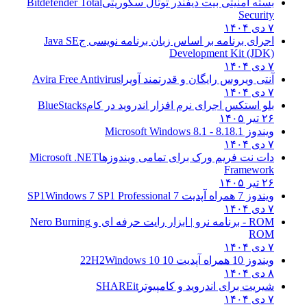
بسته امنیتی بیت دیفندر توتال سکوریتی
Bitdefender Total
Security
۷ دی ۱۴۰۴
اجرای برنامه بر اساس زبان برنامه نویسی ج
Java SE
Development Kit (JDK)
۷ دی ۱۴۰۴
آنتی ویروس رایگان و قدرتمند آویرا
Avira Free Antivirus
۷ دی ۱۴۰۴
بلو استکس اجرای نرم افزار اندروید در کام
BlueStacks
۲۶ تیر ۱۴۰۵
ویندوز 8.1
8.1 - Microsoft Windows 8.1
۷ دی ۱۴۰۴
دات نت فریم ورک برای تمامی ویندوزها
Microsoft .NET
Framework
۲۶ تیر ۱۴۰۵
ویندوز 7 همراه آپدیت 7 SP1
Windows 7 SP1 Professional
۷ دی ۱۴۰۴
ROM - برنامه نرو | ابزار رایت حرفه ای و
Nero Burning
ROM
۷ دی ۱۴۰۴
ویندوز 10 همراه آپدیت 10 22H2
Windows 10
۸ دی ۱۴۰۴
شیریت برای اندروید و کامپیوتر
SHAREit
۷ دی ۱۴۰۴