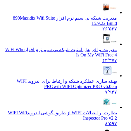
مدیریت شبکه بی سیم نرم افزار 890
Maxidix Wifi Suite
15.9.22 Build
۲۶٬۵۲۷
مدیریت و افزایش امنیت شبکه بی سیم نرم افزار
WiFi Who
Is On My WiFi Free 4
۴۳٬۳۷۷
بهینه سازی عملکرد شبکه و ارتباط برای اندروید WIFI
PRO
wifi WIFI Optimizer PRO v6.0 an
۷٬۹۴۷
نظارت بر اتصالات WIFI از طریق گوشی اندروید
WIFI Wifi
Inspector Pro v2.2
۸٬۵۹۷