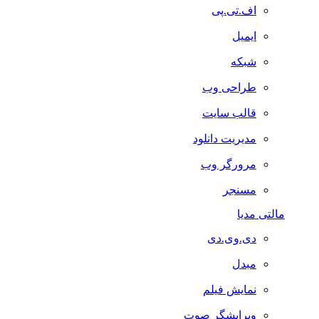
اف.تی.پی
ایمیل
شبکه
طراحی وب
قالب سایت
مدیریت دانلود
مرورگر وب
مسنجر
مالتی مدیا
دی.وی.دی
مبدل
نمایش فیلم
ویرایشگر صوت