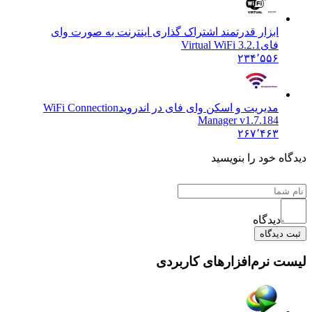
ابزار قدرتمند اشتراک گذاری اینترنت به صورت وای
فای
Virtual WiFi 3.2.1
۲۳۴٬۵۵۶
مدیریت و اسکن وای فای در اندروید
WiFi Connection
Manager v1.7.184
۲۶۷٬۴۶۳
ه خود را بنویسید
دیدگاه
دیدگاه
 نرم‌افزارهای کاربردی