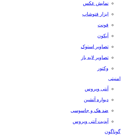
نمایش عکس
ابزار فتوشاپ
فونت
آیکون
تصاویر استوک
تصاویر لایه باز
وکتور
امنیتی
آنتی ویروس
دیواره آتشین
ضد هک و جاسوسی
آپدیت آنتی ویروس
گوناگون