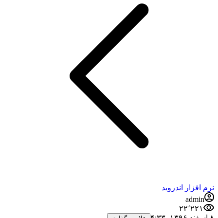
فزار اندروید
admi
۲۲٬۲۲