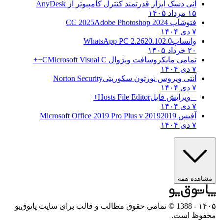
انی دسک ابزار قدرتمند کنترل کامپیوتر از
AnyDesk
۱۵ مرداد ۱۴۰۵
فتوشاپ CC 2025
Adobe Photoshop 2024
۷ دی ۱۴۰۴
واتساپ
WhatsApp PC 2.2620.102.0
۲۰ خرداد ۱۴۰۵
تمامی مایکروسافت ویژوال C
Microsoft Visual C++
۷ دی ۱۴۰۴
آنتی ویروس نورتون سکوریتی
Norton Security
۷ دی ۱۴۰۴
– ویرایش فایل
Hosts File Editor+
۷ دی ۱۴۰۴
آفیس 2019
2019 Microsoft Office 2019 Pro Plus v
۷ دی ۱۴۰۴
هده همه
۱
- 1388 © تمامی حقوق مطالب و قالب برای سایت پاتوق‌یو
وظ است.