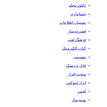
دانلود مجله
حسابداری
پشتیبان اطلاعات
فشرده ساز
فرهنگ لغت
کتاب الکترونیک
مهندسی
فایل و دیسک
سخت افزار
ابزار لینوکس
آفیس
بهینه ساز