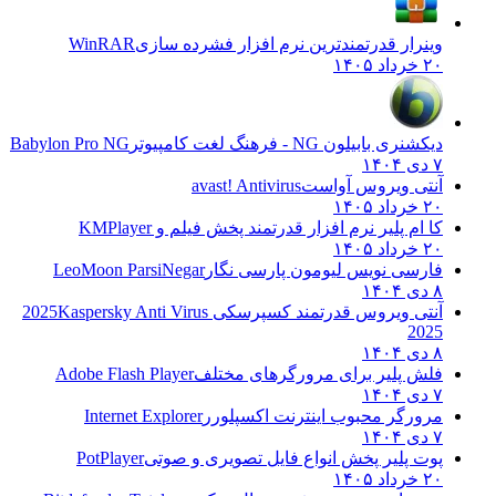
وینرار قدرتمندترین نرم افزار فشرده سازی
WinRAR
۲۰ خرداد ۱۴۰۵
دیکشنری بابیلون NG - فرهنگ لغت کامپیوتر
Babylon Pro NG
۷ دی ۱۴۰۴
آنتی ویروس آواست
avast! Antivirus
۲۰ خرداد ۱۴۰۵
کا ام پلیر نرم افزار قدرتمند پخش فیلم و
KMPlayer
۲۰ خرداد ۱۴۰۵
فارسی نویس لیومون پارسی نگار
LeoMoon ParsiNegar
۸ دی ۱۴۰۴
آنتی ویروس قدرتمند کسپرسکی 2025
Kaspersky Anti Virus
2025
۸ دی ۱۴۰۴
فلش پلیر برای مرورگرهای مختلف
Adobe Flash Player
۷ دی ۱۴۰۴
مرورگر محبوب اینترنت اکسپلورر
Internet Explorer
۷ دی ۱۴۰۴
پوت پلیر پخش انواع فایل تصویری و صوتی
PotPlayer
۲۰ خرداد ۱۴۰۵