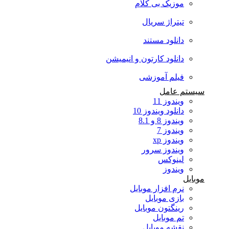
موزیک بی کلام
تیتراژ سریال
دانلود مستند
دانلود کارتون و انیمیشن
فیلم آموزشی
سیستم عامل
ویندوز 11
دانلود ویندوز 10
ویندوز 8 و 8.1
ویندوز 7
ویندوز xp
ویندوز سرور
لینوکس
ویندوز
موبایل
نرم افزار موبایل
بازی موبایل
رینگتون موبایل
تم موبایل
نقشه موبایل