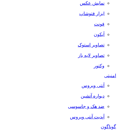
نمایش عکس
ابزار فتوشاپ
فونت
آیکون
تصاویر استوک
تصاویر لایه باز
وکتور
امنیتی
آنتی ویروس
دیواره آتشین
ضد هک و جاسوسی
آپدیت آنتی ویروس
گوناگون