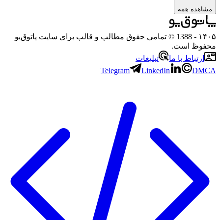
هده همه
۱
- 1388 © تمامی حقوق مطالب و قالب برای سایت پاتوق‌یو
وظ است.
رتباط با ما
تبلیغات
Telegram
LinkedIn
D