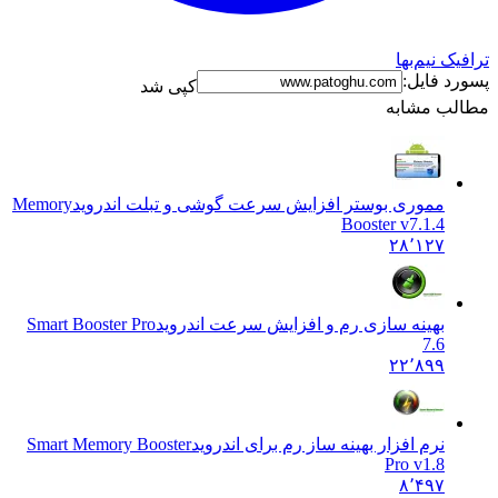
ک نیم‌بها
د فایل:
کپی شد
ب مشابه
مموری بوستر افزایش سرعت گوشی و تبلت اندروید
Memory
Booster v7.1.4
۲۸٬۱۲۷
بهینه سازی رم و افزایش سرعت اندروید
Smart Booster Pro
7.6
۲۲٬۸۹۹
نرم افزار بهینه ساز رم برای اندروید
Smart Memory Booster
Pro v1.8
۸٬۴۹۷