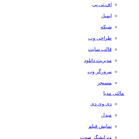
اف.تی.پی
ایمیل
شبکه
طراحی وب
قالب سایت
مدیریت دانلود
مرورگر وب
مسنجر
مالتی مدیا
دی.وی.دی
مبدل
نمایش فیلم
ویرایشگر صوت