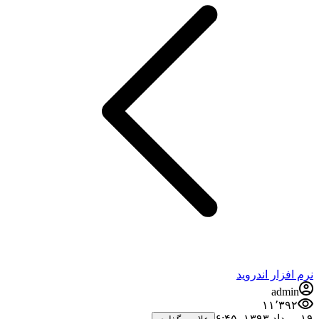
فزار اندروید
admi
۱۱٬۳۹