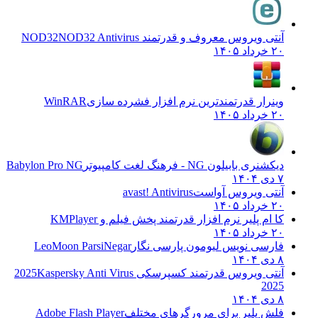
آنتی ویروس معروف و قدرتمند NOD32
NOD32 Antivirus
۲۰ خرداد ۱۴۰۵
وینرار قدرتمندترین نرم افزار فشرده سازی
WinRAR
۲۰ خرداد ۱۴۰۵
دیکشنری بابیلون NG - فرهنگ لغت کامپیوتر
Babylon Pro NG
۷ دی ۱۴۰۴
آنتی ویروس آواست
avast! Antivirus
۲۰ خرداد ۱۴۰۵
کا ام پلیر نرم افزار قدرتمند پخش فیلم و
KMPlayer
۲۰ خرداد ۱۴۰۵
فارسی نویس لیومون پارسی نگار
LeoMoon ParsiNegar
۸ دی ۱۴۰۴
آنتی ویروس قدرتمند کسپرسکی 2025
Kaspersky Anti Virus
2025
۸ دی ۱۴۰۴
فلش پلیر برای مرورگرهای مختلف
Adobe Flash Player