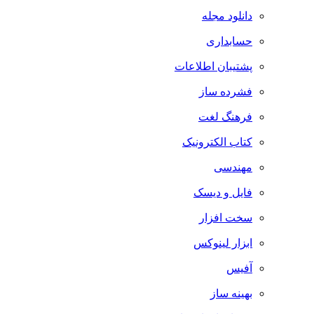
دانلود مجله
حسابداری
پشتیبان اطلاعات
فشرده ساز
فرهنگ لغت
کتاب الکترونیک
مهندسی
فایل و دیسک
سخت افزار
ابزار لینوکس
آفیس
بهینه ساز