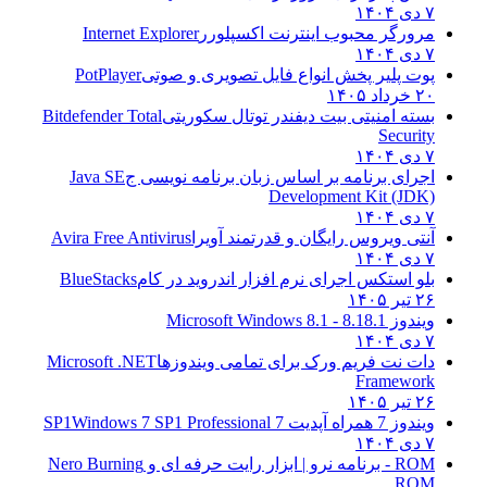
۷ دی ۱۴۰۴
مرورگر محبوب اینترنت اکسپلورر
Internet Explorer
۷ دی ۱۴۰۴
پوت پلیر پخش انواع فایل تصویری و صوتی
PotPlayer
۲۰ خرداد ۱۴۰۵
بسته امنیتی بیت دیفندر توتال سکوریتی
Bitdefender Total
Security
۷ دی ۱۴۰۴
اجرای برنامه بر اساس زبان برنامه نویسی ج
Java SE
Development Kit (JDK)
۷ دی ۱۴۰۴
آنتی ویروس رایگان و قدرتمند آویرا
Avira Free Antivirus
۷ دی ۱۴۰۴
بلو استکس اجرای نرم افزار اندروید در کام
BlueStacks
۲۶ تیر ۱۴۰۵
ویندوز 8.1
8.1 - Microsoft Windows 8.1
۷ دی ۱۴۰۴
دات نت فریم ورک برای تمامی ویندوزها
Microsoft .NET
Framework
۲۶ تیر ۱۴۰۵
ویندوز 7 همراه آپدیت 7 SP1
Windows 7 SP1 Professional
۷ دی ۱۴۰۴
ROM - برنامه نرو | ابزار رایت حرفه ای و
Nero Burning
ROM