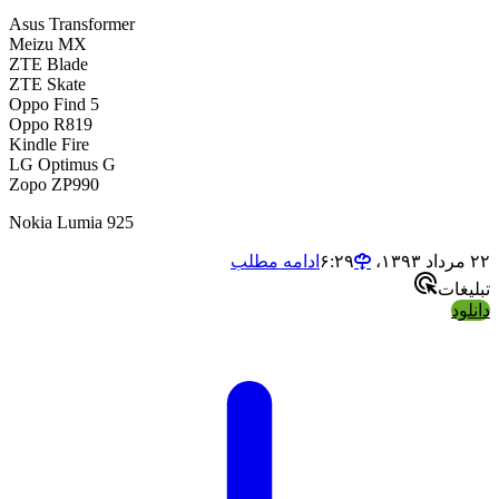
Asus Transformer
Meizu MX
ZTE Blade
ZTE Skate
Oppo Find 5
Oppo R819
Kindle Fire
LG Optimus G
Zopo ZP990
Nokia Lumia 925
ادامه مطلب
ات
د