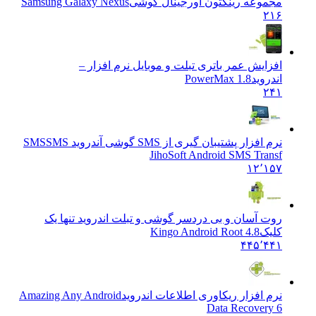
مجموعه رینگتون اورجینال گوشی
Samsung Galaxy Nexus
۲۱۶
افزایش عمر باتری تبلت و موبایل نرم افزار –
اندروید
PowerMax 1.8
۲۴۱
نرم افزار پشتیبان گیری از SMS گوشی آندروید SMS
SMS
JihoSoft Android SMS Transf
۱۲٬۱۵۷
روت آسان و بی دردسر گوشی و تبلت اندروید تنها یک
کلیک
Kingo Android Root 4.8
۴۴۵٬۴۴۱
نرم افزار ریکاوری اطلاعات اندروید
Amazing Any Android
Data Recovery 6