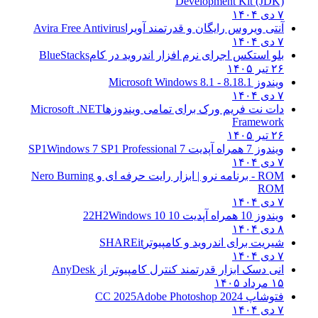
Development Kit (JDK)
۷ دی ۱۴۰۴
آنتی ویروس رایگان و قدرتمند آویرا
Avira Free Antivirus
۷ دی ۱۴۰۴
بلو استکس اجرای نرم افزار اندروید در کام
BlueStacks
۲۶ تیر ۱۴۰۵
ویندوز 8.1
8.1 - Microsoft Windows 8.1
۷ دی ۱۴۰۴
دات نت فریم ورک برای تمامی ویندوزها
Microsoft .NET
Framework
۲۶ تیر ۱۴۰۵
ویندوز 7 همراه آپدیت 7 SP1
Windows 7 SP1 Professional
۷ دی ۱۴۰۴
ROM - برنامه نرو | ابزار رایت حرفه ای و
Nero Burning
ROM
۷ دی ۱۴۰۴
ویندوز 10 همراه آپدیت 10 22H2
Windows 10
۸ دی ۱۴۰۴
شیریت برای اندروید و کامپیوتر
SHAREit
۷ دی ۱۴۰۴
انی دسک ابزار قدرتمند کنترل کامپیوتر از
AnyDesk
۱۵ مرداد ۱۴۰۵
فتوشاپ CC 2025
Adobe Photoshop 2024
۷ دی ۱۴۰۴