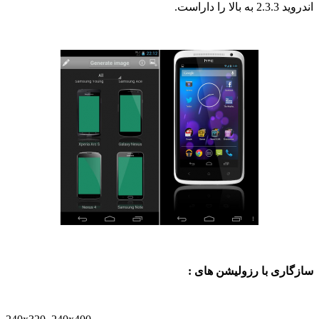
الا را داراست.
اری با رزولیشن های :