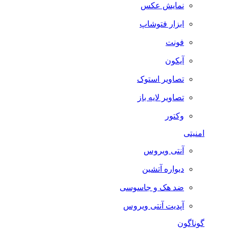
نمایش عکس
ابزار فتوشاپ
فونت
آیکون
تصاویر استوک
تصاویر لایه باز
وکتور
امنیتی
آنتی ویروس
دیواره آتشین
ضد هک و جاسوسی
آپدیت آنتی ویروس
گوناگون