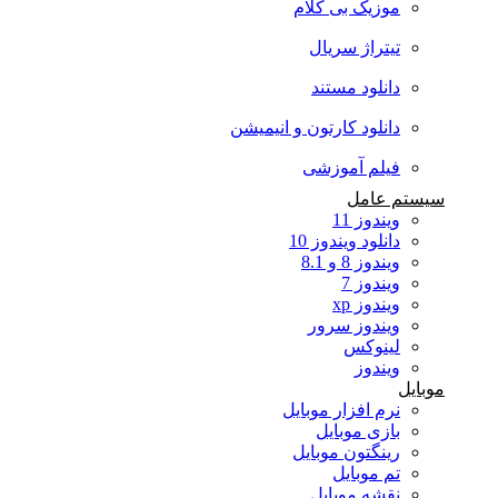
موزیک بی کلام
تیتراژ سریال
دانلود مستند
دانلود کارتون و انیمیشن
فیلم آموزشی
سیستم عامل
ویندوز 11
دانلود ویندوز 10
ویندوز 8 و 8.1
ویندوز 7
ویندوز xp
ویندوز سرور
لینوکس
ویندوز
موبایل
نرم افزار موبایل
بازی موبایل
رینگتون موبایل
تم موبایل
نقشه موبایل