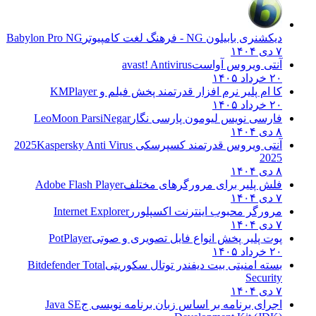
دیکشنری بابیلون NG - فرهنگ لغت کامپیوتر
Babylon Pro NG
۷ دی ۱۴۰۴
آنتی ویروس آواست
avast! Antivirus
۲۰ خرداد ۱۴۰۵
کا ام پلیر نرم افزار قدرتمند پخش فیلم و
KMPlayer
۲۰ خرداد ۱۴۰۵
فارسی نویس لیومون پارسی نگار
LeoMoon ParsiNegar
۸ دی ۱۴۰۴
آنتی ویروس قدرتمند کسپرسکی 2025
Kaspersky Anti Virus
2025
۸ دی ۱۴۰۴
فلش پلیر برای مرورگرهای مختلف
Adobe Flash Player
۷ دی ۱۴۰۴
مرورگر محبوب اینترنت اکسپلورر
Internet Explorer
۷ دی ۱۴۰۴
پوت پلیر پخش انواع فایل تصویری و صوتی
PotPlayer
۲۰ خرداد ۱۴۰۵
بسته امنیتی بیت دیفندر توتال سکوریتی
Bitdefender Total
Security
۷ دی ۱۴۰۴
اجرای برنامه بر اساس زبان برنامه نویسی ج
Java SE