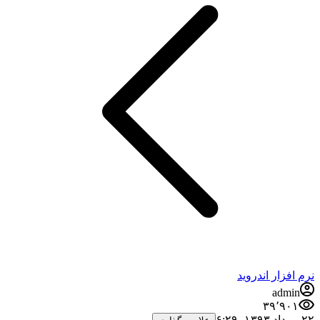
فزار اندروید
admi
۳۹٬۹۰