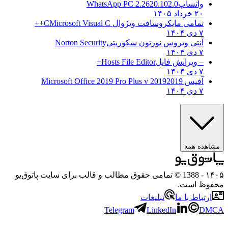
واتساپ
WhatsApp PC 2.2620.102.0
۲۰ خرداد ۱۴۰۵
تمامی مایکروسافت ویژوال C
Microsoft Visual C++
۷ دی ۱۴۰۴
آنتی ویروس نورتون سکوریتی
Norton Security
۷ دی ۱۴۰۴
– ویرایش فایل
Hosts File Editor+
۷ دی ۱۴۰۴
آفیس 2019
2019 Microsoft Office 2019 Pro Plus v
۷ دی ۱۴۰۴
هده همه
۱
- 1388 © تمامی حقوق مطالب و قالب برای سایت پاتوق‌یو
وظ است.
رتباط با ما
تبلیغات
Telegram
LinkedIn
D