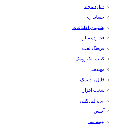
دانلود مجله
حسابداری
پشتیبان اطلاعات
فشرده ساز
فرهنگ لغت
کتاب الکترونیک
مهندسی
فایل و دیسک
سخت افزار
ابزار لینوکس
آفیس
بهینه ساز