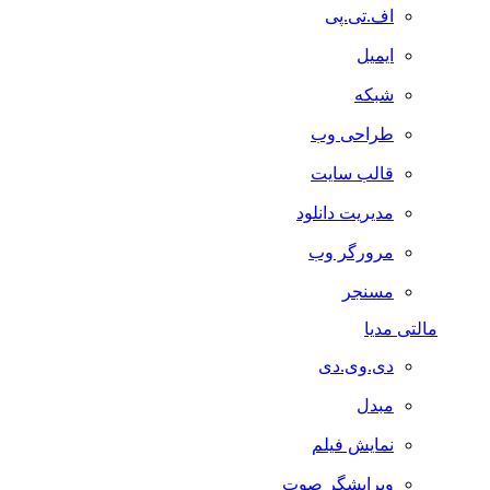
اف.تی.پی
ایمیل
شبکه
طراحی وب
قالب سایت
مدیریت دانلود
مرورگر وب
مسنجر
مالتی مدیا
دی.وی.دی
مبدل
نمایش فیلم
ویرایشگر صوت