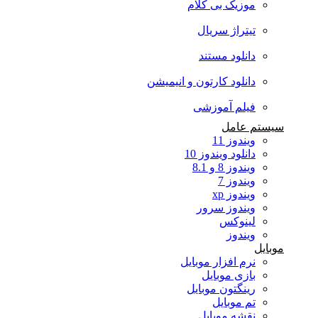
موزیک بی کلام
تیتراژ سریال
دانلود مستند
دانلود کارتون و انیمیشن
فیلم آموزشی
سیستم عامل
ویندوز 11
دانلود ویندوز 10
ویندوز 8 و 8.1
ویندوز 7
ویندوز xp
ویندوز سرور
لینوکس
ویندوز
موبایل
نرم افزار موبایل
بازی موبایل
رینگتون موبایل
تم موبایل
نقشه موبایل