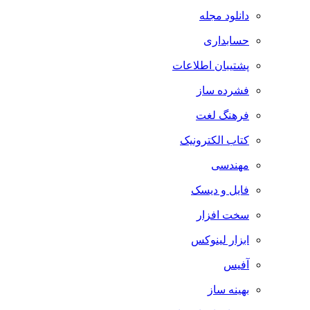
دانلود مجله
حسابداری
پشتیبان اطلاعات
فشرده ساز
فرهنگ لغت
کتاب الکترونیک
مهندسی
فایل و دیسک
سخت افزار
ابزار لینوکس
آفیس
بهینه ساز