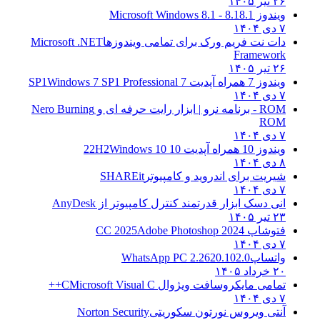
۲۶ تیر ۱۴۰۵
ویندوز 8.1
8.1 - Microsoft Windows 8.1
۷ دی ۱۴۰۴
دات نت فریم ورک برای تمامی ویندوزها
Microsoft .NET
Framework
۲۶ تیر ۱۴۰۵
ویندوز 7 همراه آپدیت 7 SP1
Windows 7 SP1 Professional
۷ دی ۱۴۰۴
ROM - برنامه نرو | ابزار رایت حرفه ای و
Nero Burning
ROM
۷ دی ۱۴۰۴
ویندوز 10 همراه آپدیت 10 22H2
Windows 10
۸ دی ۱۴۰۴
شیریت برای اندروید و کامپیوتر
SHAREit
۷ دی ۱۴۰۴
انی دسک ابزار قدرتمند کنترل کامپیوتر از
AnyDesk
۲۳ تیر ۱۴۰۵
فتوشاپ CC 2025
Adobe Photoshop 2024
۷ دی ۱۴۰۴
واتساپ
WhatsApp PC 2.2620.102.0
۲۰ خرداد ۱۴۰۵
تمامی مایکروسافت ویژوال C
Microsoft Visual C++
۷ دی ۱۴۰۴
آنتی ویروس نورتون سکوریتی
Norton Security