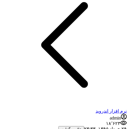
فزار اندروید
admi
۱۸٬۶۲