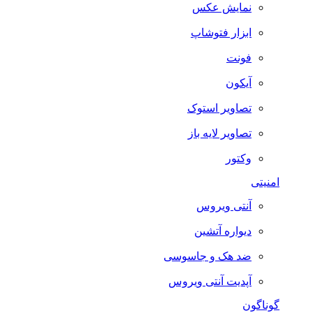
نمایش عکس
ابزار فتوشاپ
فونت
آیکون
تصاویر استوک
تصاویر لایه باز
وکتور
امنیتی
آنتی ویروس
دیواره آتشین
ضد هک و جاسوسی
آپدیت آنتی ویروس
گوناگون