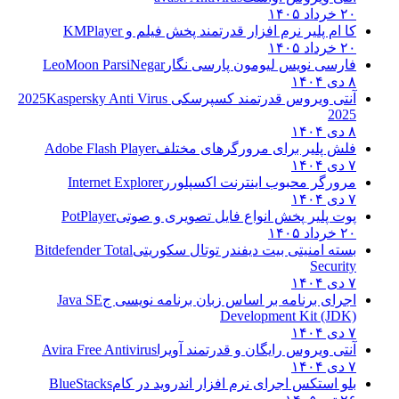
۲۰ خرداد ۱۴۰۵
کا ام پلیر نرم افزار قدرتمند پخش فیلم و
KMPlayer
۲۰ خرداد ۱۴۰۵
فارسی نویس لیومون پارسی نگار
LeoMoon ParsiNegar
۸ دی ۱۴۰۴
آنتی ویروس قدرتمند کسپرسکی 2025
Kaspersky Anti Virus
2025
۸ دی ۱۴۰۴
فلش پلیر برای مرورگرهای مختلف
Adobe Flash Player
۷ دی ۱۴۰۴
مرورگر محبوب اینترنت اکسپلورر
Internet Explorer
۷ دی ۱۴۰۴
پوت پلیر پخش انواع فایل تصویری و صوتی
PotPlayer
۲۰ خرداد ۱۴۰۵
بسته امنیتی بیت دیفندر توتال سکوریتی
Bitdefender Total
Security
۷ دی ۱۴۰۴
اجرای برنامه بر اساس زبان برنامه نویسی ج
Java SE
Development Kit (JDK)
۷ دی ۱۴۰۴
آنتی ویروس رایگان و قدرتمند آویرا
Avira Free Antivirus
۷ دی ۱۴۰۴
بلو استکس اجرای نرم افزار اندروید در کام
BlueStacks