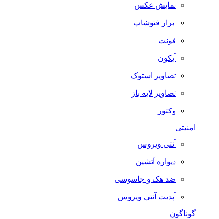
نمایش عکس
ابزار فتوشاپ
فونت
آیکون
تصاویر استوک
تصاویر لایه باز
وکتور
امنیتی
آنتی ویروس
دیواره آتشین
ضد هک و جاسوسی
آپدیت آنتی ویروس
گوناگون