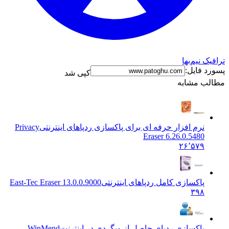
ک نیم‌بها
د فایل:
کپی شد
ب مشابه
نرم افزار حرفه ای برای پاکسازی ردپاهای اینترنتی
Privacy
Eraser 6.26.0.5480
۲۶٬۵۷۹
پاکسازی کامل ردپاهای اینترنتی
East-Tec Eraser 13.0.0.9000
۳۹۸
پاکسازی ردپای حاصل از وبگردی در اینترنت
WinMend