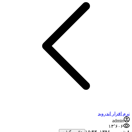
فزار اندروید
admi
۱۳٬۶۰