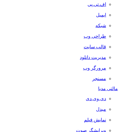
اف.تی.پی
ایمیل
شبکه
طراحی وب
قالب سایت
مدیریت دانلود
مرورگر وب
مسنجر
مالتی مدیا
دی.وی.دی
مبدل
نمایش فیلم
ویرایشگر صوت