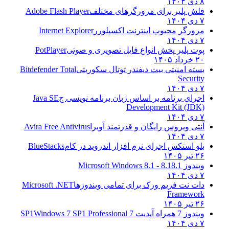
۸ دی ۱۴۰۴
فلش پلیر برای مرورگرهای مختلف
Adobe Flash Player
۷ دی ۱۴۰۴
مرورگر محبوب اینترنت اکسپلورر
Internet Explorer
۷ دی ۱۴۰۴
پوت پلیر پخش انواع فایل تصویری و صوتی
PotPlayer
۲۰ خرداد ۱۴۰۵
بسته امنیتی بیت دیفندر توتال سکوریتی
Bitdefender Total
Security
۷ دی ۱۴۰۴
اجرای برنامه بر اساس زبان برنامه نویسی ج
Java SE
Development Kit (JDK)
۷ دی ۱۴۰۴
آنتی ویروس رایگان و قدرتمند آویرا
Avira Free Antivirus
۷ دی ۱۴۰۴
بلو استکس اجرای نرم افزار اندروید در کام
BlueStacks
۲۶ تیر ۱۴۰۵
ویندوز 8.1
8.1 - Microsoft Windows 8.1
۷ دی ۱۴۰۴
دات نت فریم ورک برای تمامی ویندوزها
Microsoft .NET
Framework
۲۶ تیر ۱۴۰۵
ویندوز 7 همراه آپدیت 7 SP1
Windows 7 SP1 Professional
۷ دی ۱۴۰۴