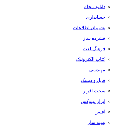
دانلود مجله
حسابداری
پشتیبان اطلاعات
فشرده ساز
فرهنگ لغت
کتاب الکترونیک
مهندسی
فایل و دیسک
سخت افزار
ابزار لینوکس
آفیس
بهینه ساز