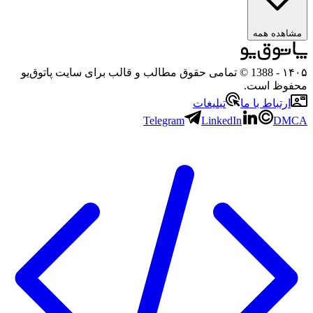
هده همه
۱
- 1388 © تمامی حقوق مطالب و قالب برای سایت پاتوق‌یو
وظ است.
رتباط با ما
تبلیغات
Telegram
LinkedIn
D