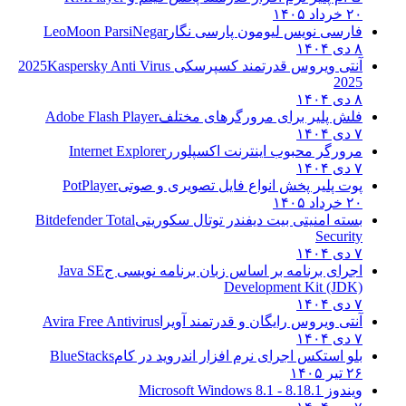
۲۰ خرداد ۱۴۰۵
فارسی نویس لیومون پارسی نگار
LeoMoon ParsiNegar
۸ دی ۱۴۰۴
آنتی ویروس قدرتمند کسپرسکی 2025
Kaspersky Anti Virus
2025
۸ دی ۱۴۰۴
فلش پلیر برای مرورگرهای مختلف
Adobe Flash Player
۷ دی ۱۴۰۴
مرورگر محبوب اینترنت اکسپلورر
Internet Explorer
۷ دی ۱۴۰۴
پوت پلیر پخش انواع فایل تصویری و صوتی
PotPlayer
۲۰ خرداد ۱۴۰۵
بسته امنیتی بیت دیفندر توتال سکوریتی
Bitdefender Total
Security
۷ دی ۱۴۰۴
اجرای برنامه بر اساس زبان برنامه نویسی ج
Java SE
Development Kit (JDK)
۷ دی ۱۴۰۴
آنتی ویروس رایگان و قدرتمند آویرا
Avira Free Antivirus
۷ دی ۱۴۰۴
بلو استکس اجرای نرم افزار اندروید در کام
BlueStacks
۲۶ تیر ۱۴۰۵
ویندوز 8.1
8.1 - Microsoft Windows 8.1