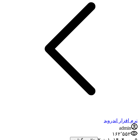
فزار اندروید
admi
۱۶۲٬۵۵