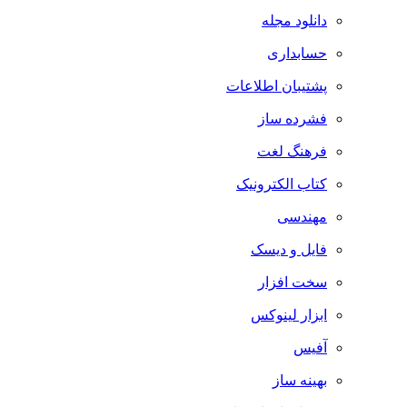
دانلود مجله
حسابداری
پشتیبان اطلاعات
فشرده ساز
فرهنگ لغت
کتاب الکترونیک
مهندسی
فایل و دیسک
سخت افزار
ابزار لینوکس
آفیس
بهینه ساز