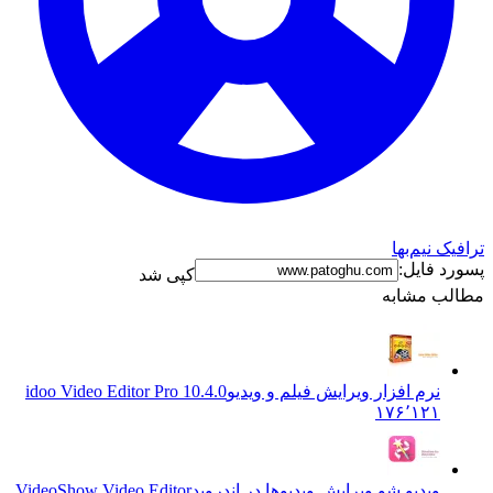
ک نیم‌بها
د فایل:
کپی شد
ب مشابه
نرم افزار ویرایش فیلم و ویدیو
idoo Video Editor Pro 10.4.0
۱۷۶٬۱۲۱
ویدیو شو ویرایش ویدیوها در اندروید
VideoShow Video Editor