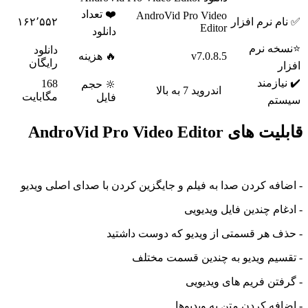
❤️ تعداد
AndroVid Pro Video
م نرم افزار
۱۶۲٬۵۵۲
Editor
دانلود
خه نرم
دانلود
v7.0.8.5
🔥 هزینه
رایگان
ر
یازمند
168
🔆 حجم
اندروید 7 به بالا
مگابایت
فایل
تم
ی AndroVid Pro Video Editor
افه کردن صدا به فیلم و جایگزین کردن با صدای اصلی ویدیو
ام چندین فایل ویدیویی
ف هر قسمتی از ویدیو که دوست داشتید
سیم ویدیو به چندین قسمت مختلف
فتن فریم های ویدیویی
افه کردن متن به ویدیوها