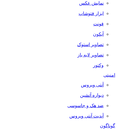
نمایش عکس
ابزار فتوشاپ
فونت
آیکون
تصاویر استوک
تصاویر لایه باز
وکتور
امنیتی
آنتی ویروس
دیواره آتشین
ضد هک و جاسوسی
آپدیت آنتی ویروس
گوناگون