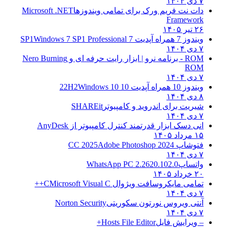
۷ دی ۱۴۰۴
دات نت فریم ورک برای تمامی ویندوزها
Microsoft .NET
Framework
۲۶ تیر ۱۴۰۵
ویندوز 7 همراه آپدیت 7 SP1
Windows 7 SP1 Professional
۷ دی ۱۴۰۴
ROM - برنامه نرو | ابزار رایت حرفه ای و
Nero Burning
ROM
۷ دی ۱۴۰۴
ویندوز 10 همراه آپدیت 10 22H2
Windows 10
۸ دی ۱۴۰۴
شیریت برای اندروید و کامپیوتر
SHAREit
۷ دی ۱۴۰۴
انی دسک ابزار قدرتمند کنترل کامپیوتر از
AnyDesk
۱۵ مرداد ۱۴۰۵
فتوشاپ CC 2025
Adobe Photoshop 2024
۷ دی ۱۴۰۴
واتساپ
WhatsApp PC 2.2620.102.0
۲۰ خرداد ۱۴۰۵
تمامی مایکروسافت ویژوال C
Microsoft Visual C++
۷ دی ۱۴۰۴
آنتی ویروس نورتون سکوریتی
Norton Security
۷ دی ۱۴۰۴
– ویرایش فایل
Hosts File Editor+