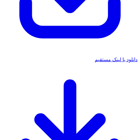
د با لینک مستقیم