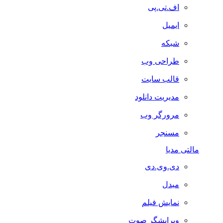
اف.تی.پی
ایمیل
شبکه
طراحی وب
قالب سایت
مدیریت دانلود
مرورگر وب
مسنجر
مالتی مدیا
دی.وی.دی
مبدل
نمایش فیلم
ویرایشگر صوت