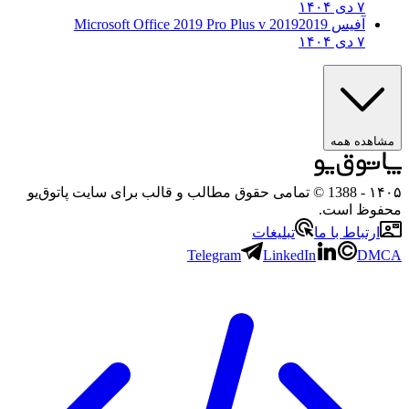
۷ دی ۱۴۰۴
آفیس 2019
2019 Microsoft Office 2019 Pro Plus v
۷ دی ۱۴۰۴
هده همه
۱
- 1388 © تمامی حقوق مطالب و قالب برای سایت پاتوق‌یو
وظ است.
رتباط با ما
تبلیغات
Telegram
LinkedIn
D