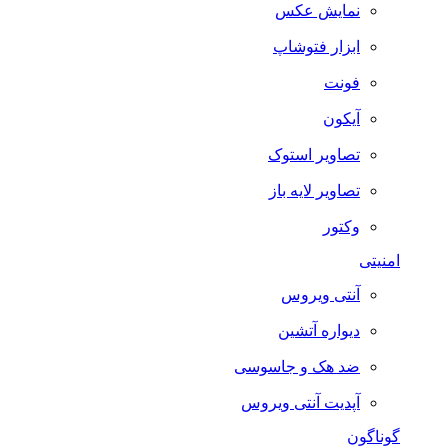
نمایش عکس
ابزار فتوشاپ
فونت
آیکون
تصاویر استوک
تصاویر لایه باز
وکتور
امنیتی
آنتی ویروس
دیواره آتشین
ضد هک و جاسوسی
آپدیت آنتی ویروس
گوناگون