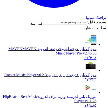
 نیم‌بها
 فایل:
کپی شد
ب مشابه
موزیک پلیر حرفه ای و قدرتمند اندروید MAVEN
MAVEN
Music Player Pro v2.46.36
۹۳٬۴۰۸
موزیک پلیر قدرتمند برای اندروید
Rocket Music Player v6.2.3
۳۷٬۷۲۳
موزیک پلیر قدرتمند و زیبا برای اندروید
FlipBeats - Best Music
Player v1.1.26
۱۶٬۸۸۵