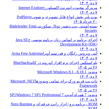
۷ دی ۱۴۰۴
مرورگر محبوب اینترنت اکسپلورر
Internet Explorer
۷ دی ۱۴۰۴
پوت پلیر پخش انواع فایل تصویری و صوتی
PotPlayer
۲۰ خرداد ۱۴۰۵
بسته امنیتی بیت دیفندر توتال سکوریتی
Bitdefender Total
Security
۷ دی ۱۴۰۴
اجرای برنامه بر اساس زبان برنامه نویسی ج
Java SE
Development Kit (JDK)
۷ دی ۱۴۰۴
آنتی ویروس رایگان و قدرتمند آویرا
Avira Free Antivirus
۷ دی ۱۴۰۴
بلو استکس اجرای نرم افزار اندروید در کام
BlueStacks
۲۶ تیر ۱۴۰۵
ویندوز 8.1
8.1 - Microsoft Windows 8.1
۷ دی ۱۴۰۴
دات نت فریم ورک برای تمامی ویندوزها
Microsoft .NET
Framework
۲۶ تیر ۱۴۰۵
ویندوز 7 همراه آپدیت 7 SP1
Windows 7 SP1 Professional
۷ دی ۱۴۰۴
ROM - برنامه نرو | ابزار رایت حرفه ای و
Nero Burning
ROM