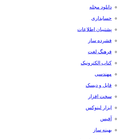
دانلود مجله
حسابداری
پشتیبان اطلاعات
فشرده ساز
فرهنگ لغت
کتاب الکترونیک
مهندسی
فایل و دیسک
سخت افزار
ابزار لینوکس
آفیس
بهینه ساز