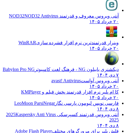
آنتی ویروس معروف و قدرتمند NOD32
NOD32 Antivirus
۲۰ خرداد ۱۴۰۵
وینرار قدرتمندترین نرم افزار فشرده سازی
WinRAR
۲۰ خرداد ۱۴۰۵
دیکشنری بابیلون NG - فرهنگ لغت کامپیوتر
Babylon Pro NG
۷ دی ۱۴۰۴
آنتی ویروس آواست
avast! Antivirus
۲۰ خرداد ۱۴۰۵
کا ام پلیر نرم افزار قدرتمند پخش فیلم و
KMPlayer
۲۰ خرداد ۱۴۰۵
فارسی نویس لیومون پارسی نگار
LeoMoon ParsiNegar
۸ دی ۱۴۰۴
آنتی ویروس قدرتمند کسپرسکی 2025
Kaspersky Anti Virus
2025
۸ دی ۱۴۰۴
فلش پلیر برای مرورگرهای مختلف
Adobe Flash Player