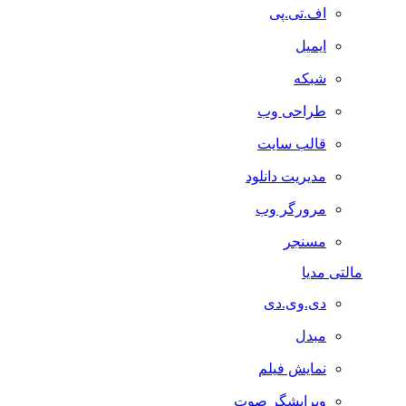
اف.تی.پی
ایمیل
شبکه
طراحی وب
قالب سایت
مدیریت دانلود
مرورگر وب
مسنجر
مالتی مدیا
دی.وی.دی
مبدل
نمایش فیلم
ویرایشگر صوت