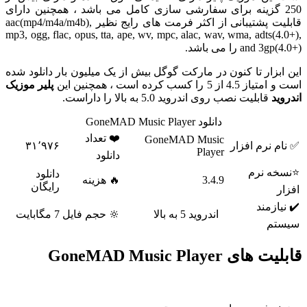
2 گزینه برای سفارشی سازی کامل می باشد ، همچنین دارای
قابلیت پشتیبانی از اکثر فرمت های رایج نظیر aac(mp4/m4a/m4b),
mp3, ogg, flac, opus, tta, ape, wv, mpc, alac, wav, wma, adts(
an+) را می باشد.
بزار تا کنون در مارکت گوگل بیش از یک میلیون بار دانلود شده
ز 5 را کسب کرده است ، همچنین این
پلیر موزیک
د
قابلیت نصب روی اندروید 5.0 به بالا را داراست.
دانلود GoneMAD Music Player
❤️ تعداد
GoneMAD Music
 نرم افزار
۳۱٬۹۷۶
Player
دانلود
ه نرم
دانلود
3.4.9
🔥 هزینه
رایگان
ازمند
اندروید 5 به بالا
🔆 حجم فایل
7 مگابایت
م
ی GoneMAD Music Player