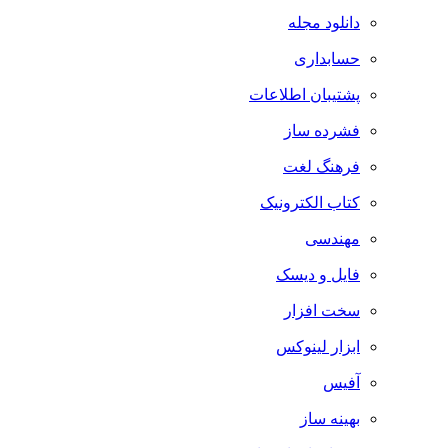
دانلود مجله
حسابداری
پشتیبان اطلاعات
فشرده ساز
فرهنگ لغت
کتاب الکترونیک
مهندسی
فایل و دیسک
سخت افزار
ابزار لینوکس
آفیس
بهینه ساز