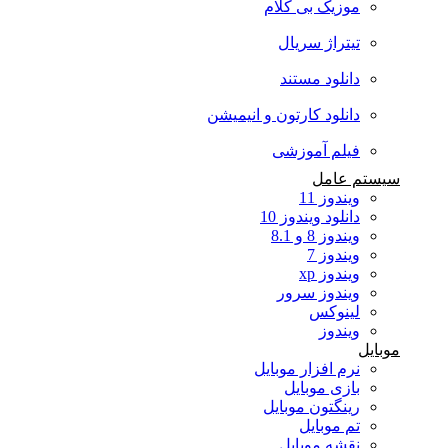
موزیک بی کلام
تیتراژ سریال
دانلود مستند
دانلود کارتون و انیمیشن
فیلم آموزشی
سیستم عامل
ویندوز 11
دانلود ویندوز 10
ویندوز 8 و 8.1
ویندوز 7
ویندوز xp
ویندوز سرور
لینوکس
ویندوز
موبایل
نرم افزار موبایل
بازی موبایل
رینگتون موبایل
تم موبایل
نقشه موبایل