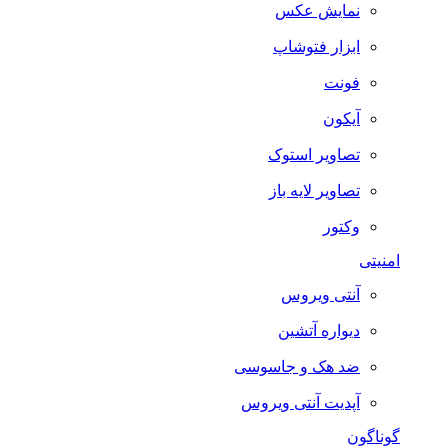
نمایش عکس
ابزار فتوشاپ
فونت
آیکون
تصاویر استوک
تصاویر لایه باز
وکتور
امنیتی
آنتی ویروس
دیواره آتشین
ضد هک و جاسوسی
آپدیت آنتی ویروس
گوناگون