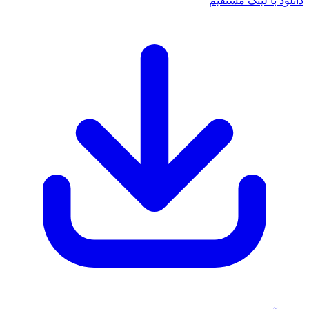
د با لینک مستقیم