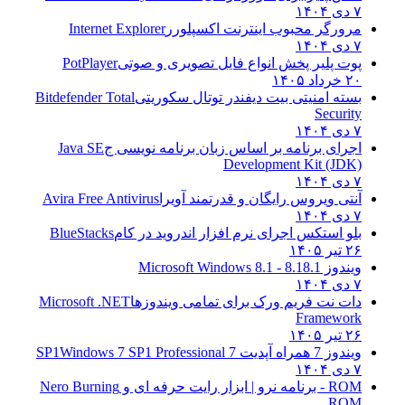
۷ دی ۱۴۰۴
مرورگر محبوب اینترنت اکسپلورر
Internet Explorer
۷ دی ۱۴۰۴
پوت پلیر پخش انواع فایل تصویری و صوتی
PotPlayer
۲۰ خرداد ۱۴۰۵
بسته امنیتی بیت دیفندر توتال سکوریتی
Bitdefender Total
Security
۷ دی ۱۴۰۴
اجرای برنامه بر اساس زبان برنامه نویسی ج
Java SE
Development Kit (JDK)
۷ دی ۱۴۰۴
آنتی ویروس رایگان و قدرتمند آویرا
Avira Free Antivirus
۷ دی ۱۴۰۴
بلو استکس اجرای نرم افزار اندروید در کام
BlueStacks
۲۶ تیر ۱۴۰۵
ویندوز 8.1
8.1 - Microsoft Windows 8.1
۷ دی ۱۴۰۴
دات نت فریم ورک برای تمامی ویندوزها
Microsoft .NET
Framework
۲۶ تیر ۱۴۰۵
ویندوز 7 همراه آپدیت 7 SP1
Windows 7 SP1 Professional
۷ دی ۱۴۰۴
ROM - برنامه نرو | ابزار رایت حرفه ای و
Nero Burning
ROM