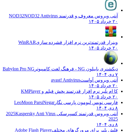
آنتی ویروس معروف و قدرتمند NOD32
NOD32 Antivirus
۲۰ خرداد ۱۴۰۵
وینرار قدرتمندترین نرم افزار فشرده سازی
WinRAR
۲۰ خرداد ۱۴۰۵
دیکشنری بابیلون NG - فرهنگ لغت کامپیوتر
Babylon Pro NG
۷ دی ۱۴۰۴
آنتی ویروس آواست
avast! Antivirus
۲۰ خرداد ۱۴۰۵
کا ام پلیر نرم افزار قدرتمند پخش فیلم و
KMPlayer
۲۰ خرداد ۱۴۰۵
فارسی نویس لیومون پارسی نگار
LeoMoon ParsiNegar
۸ دی ۱۴۰۴
آنتی ویروس قدرتمند کسپرسکی 2025
Kaspersky Anti Virus
2025
۸ دی ۱۴۰۴
فلش پلیر برای مرورگرهای مختلف
Adobe Flash Player