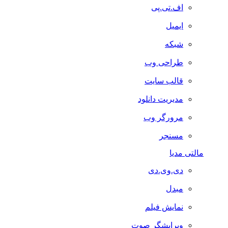
اف.تی.پی
ایمیل
شبکه
طراحی وب
قالب سایت
مدیریت دانلود
مرورگر وب
مسنجر
مالتی مدیا
دی.وی.دی
مبدل
نمایش فیلم
ویرایشگر صوت