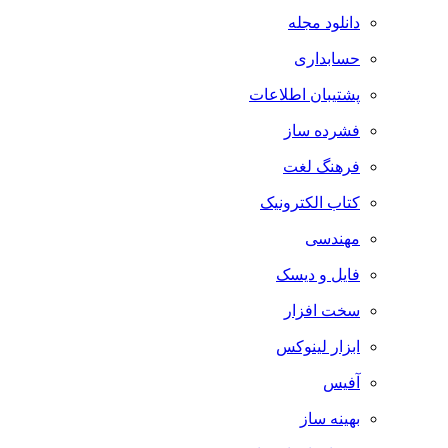
دانلود مجله
حسابداری
پشتیبان اطلاعات
فشرده ساز
فرهنگ لغت
کتاب الکترونیک
مهندسی
فایل و دیسک
سخت افزار
ابزار لینوکس
آفیس
بهینه ساز