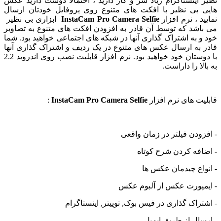
اینستاگرام زیاد سر و کار دارید ، احتمالا دوست دارید عکس
بی نظیر با افکت های متنوع روی پروفایل خودتان ارسال
د ، نرم افزار
InstaCam Pro Camera Selfie
ابزاری بی نظیر
شد که توسط آن قادر به افزودن افکت های متنوع به تصاویر
 به اشتراک گذاری آنها در شبکه های اجتماعی خواهید بود. شما
به ارسال عکس های متنوع در یک ردیف و اشتراک گذاری آنها
با دوستان خود خواهید بود. نرم افزار قابلیت نصب روی اندروید 2.2
ا را داراست.
ت های نرم افزار
InstaCam Pro Camera Selfie
:
ودن فیلتر در زمان واقعی
فه کردن شرح کوتاه
اع چیدمان عکس ها
پورت عکس از آلبوم عکس
راک گذاری در فیس بوک, توییتر, اینستاگرام
ال از طریق ایمیل