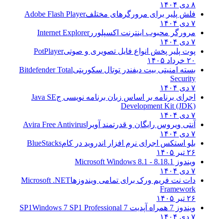
۸ دی ۱۴۰۴
فلش پلیر برای مرورگرهای مختلف
Adobe Flash Player
۷ دی ۱۴۰۴
مرورگر محبوب اینترنت اکسپلورر
Internet Explorer
۷ دی ۱۴۰۴
پوت پلیر پخش انواع فایل تصویری و صوتی
PotPlayer
۲۰ خرداد ۱۴۰۵
بسته امنیتی بیت دیفندر توتال سکوریتی
Bitdefender Total
Security
۷ دی ۱۴۰۴
اجرای برنامه بر اساس زبان برنامه نویسی ج
Java SE
Development Kit (JDK)
۷ دی ۱۴۰۴
آنتی ویروس رایگان و قدرتمند آویرا
Avira Free Antivirus
۷ دی ۱۴۰۴
بلو استکس اجرای نرم افزار اندروید در کام
BlueStacks
۲۶ تیر ۱۴۰۵
ویندوز 8.1
8.1 - Microsoft Windows 8.1
۷ دی ۱۴۰۴
دات نت فریم ورک برای تمامی ویندوزها
Microsoft .NET
Framework
۲۶ تیر ۱۴۰۵
ویندوز 7 همراه آپدیت 7 SP1
Windows 7 SP1 Professional
۷ دی ۱۴۰۴