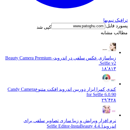
 نیم‌بها
 فایل:
کپی شد
ب مشابه
زیباسازی عکس سلفی در اندروید
Beauty Camera Premium -
Selfie v2.
۱۸٬۸۱۳
کندی کمرا ابزار دوربین اندروید افکت متنوع
Candy Camera
for Selfie 6.0.90
۲۹٬۴۲۸
نرم افزار ویرایش و زیبا سازی تصاویر سلفی برای
اندروید
4.4.1 Selfie Editor-InstaBeauty