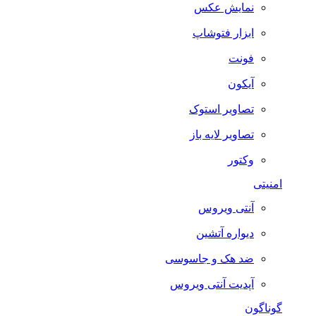
نمایش عکس
ابزار فتوشاپ
فونت
آیکون
تصاویر استوک
تصاویر لایه باز
وکتور
امنیتی
آنتی ویروس
دیواره آتشین
ضد هک و جاسوسی
آپدیت آنتی ویروس
گوناگون