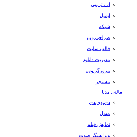
اف.تی.پی
ایمیل
شبکه
طراحی وب
قالب سایت
مدیریت دانلود
مرورگر وب
مسنجر
مالتی مدیا
دی.وی.دی
مبدل
نمایش فیلم
ویرایشگر صوت