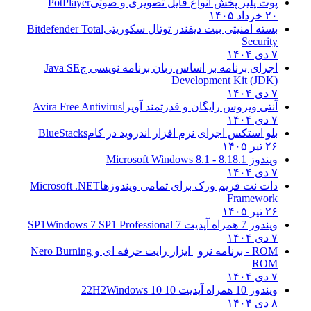
پوت پلیر پخش انواع فایل تصویری و صوتی
PotPlayer
۲۰ خرداد ۱۴۰۵
بسته امنیتی بیت دیفندر توتال سکوریتی
Bitdefender Total
Security
۷ دی ۱۴۰۴
اجرای برنامه بر اساس زبان برنامه نویسی ج
Java SE
Development Kit (JDK)
۷ دی ۱۴۰۴
آنتی ویروس رایگان و قدرتمند آویرا
Avira Free Antivirus
۷ دی ۱۴۰۴
بلو استکس اجرای نرم افزار اندروید در کام
BlueStacks
۲۶ تیر ۱۴۰۵
ویندوز 8.1
8.1 - Microsoft Windows 8.1
۷ دی ۱۴۰۴
دات نت فریم ورک برای تمامی ویندوزها
Microsoft .NET
Framework
۲۶ تیر ۱۴۰۵
ویندوز 7 همراه آپدیت 7 SP1
Windows 7 SP1 Professional
۷ دی ۱۴۰۴
ROM - برنامه نرو | ابزار رایت حرفه ای و
Nero Burning
ROM
۷ دی ۱۴۰۴
ویندوز 10 همراه آپدیت 10 22H2
Windows 10
۸ دی ۱۴۰۴