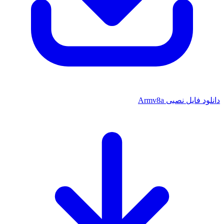
فایل نصبی Armv8a