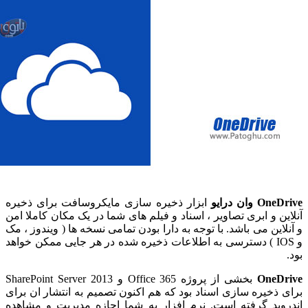
OneD
وان درایو
ابزار ذخیره سازی مایکروسافت برای ذخیره
ن و ابری تصاویر ، اسناد و فیلم های شما در یک مکان کاملا امن
این می باشد. با توجه به دارا بودن تمامی نسخه ها ( ویندوز ، مک
و IOS ) دسترسی به اطلاعات ذخیره شده در هر جایی ممکن خواهد
OneD
بخشی از پروژه Office 365 و SharePoint Server 2013
ذخیره سازی اسناد بود که هم اکنون تصمیم به انتشار ان برای
ید گرفته است. نرم افزار به شما اجازه مدیریت و مشاهده