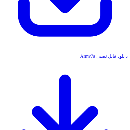
فایل نصبی Armv7a