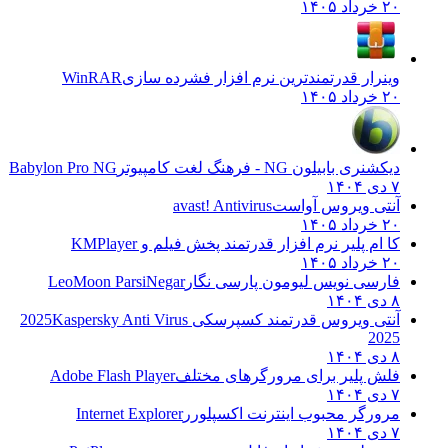
۲۰ خرداد ۱۴۰۵
وینرار قدرتمندترین نرم افزار فشرده سازی
WinRAR
۲۰ خرداد ۱۴۰۵
دیکشنری بابیلون NG - فرهنگ لغت کامپیوتر
Babylon Pro NG
۷ دی ۱۴۰۴
آنتی ویروس آواست
avast! Antivirus
۲۰ خرداد ۱۴۰۵
کا ام پلیر نرم افزار قدرتمند پخش فیلم و
KMPlayer
۲۰ خرداد ۱۴۰۵
فارسی نویس لیومون پارسی نگار
LeoMoon ParsiNegar
۸ دی ۱۴۰۴
آنتی ویروس قدرتمند کسپرسکی 2025
Kaspersky Anti Virus
2025
۸ دی ۱۴۰۴
فلش پلیر برای مرورگرهای مختلف
Adobe Flash Player
۷ دی ۱۴۰۴
مرورگر محبوب اینترنت اکسپلورر
Internet Explorer
۷ دی ۱۴۰۴