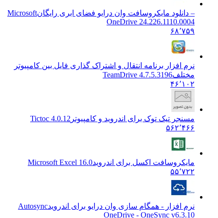
– دانلود مایکروسافت وان درایو فضای ابری رایگان
Microsoft
OneDrive 24.226.1110.0004
۶۸٬۷۵۹
نرم افزار برنامه انتقال و اشتراک گذاری فایل بین کامپیوتر
مختلف
TeamDrive 4.7.5.3196
۴۶٬۱۰۲
مسنجر تیک توک برای اندروید و کامپیوتر
Tictoc 4.0.12
۵۶۲٬۴۶۶
مایکروسافت اکسل برای اندروید
Microsoft Excel 16.0
۵۵٬۷۲۲
نرم افزار - همگام سازی وان درایو برای اندروید
Autosync
OneDrive - OneSync v6.3.10