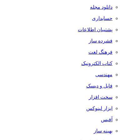
دانلود مجله
حسابداری
پشتیبان اطلاعات
فشرده ساز
فرهنگ لغت
کتاب الکترونیک
مهندسی
فایل و دیسک
سخت افزار
ابزار لینوکس
آفیس
بهینه ساز