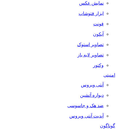
نمایش عکس
ابزار فتوشاپ
فونت
آیکون
تصاویر استوک
تصاویر لایه باز
وکتور
امنیتی
آنتی ویروس
دیواره آتشین
ضد هک و جاسوسی
آپدیت آنتی ویروس
گوناگون