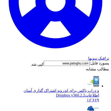
 نیم‌بها
 فایل:
کپی شد
ب مشابه
و دراپ باکس برای اندروید اشتراک گذاری آسان
اطلاعات
Dropbox v360.2.2
۱۶٬۶۶۹