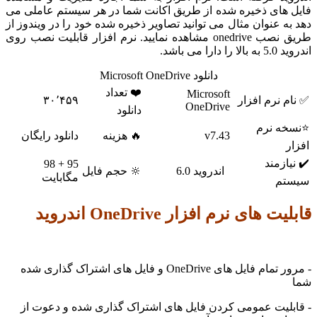
های ذخیره شده از طریق اکانت شما در هر سیستم عاملی می
ه عنوان مثال می توانید تصاویر ذخیره شده خود را در ویندوز از
طریق نصب onedrive مشاهده نمایید. نرم افزار قابلیت نصب روی
ارا می باشد.
دانلود Microsoft OneDrive
❤️ تعداد
Microsoft
 نرم افزار
۳۰٬۴۵۹
OneDrive
دانلود
ه نرم
v7.43
🔥 هزینه
دانلود رایگان
ازمند
95 + 98
اندروید 6.0
🔆 حجم فایل
مگابایت
م
 های نرم افزار OneDrive اندروید
- مرور تمام فایل های OneDrive و فایل های اشتراک گذاری شده
لیت عمومی کردن فایل های اشتراک گذاری شده و دعوت از