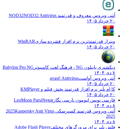
آنتی ویروس معروف و قدرتمند NOD32
NOD32 Antivirus
۲۰ خرداد ۱۴۰۵
وینرار قدرتمندترین نرم افزار فشرده سازی
WinRAR
۲۰ خرداد ۱۴۰۵
دیکشنری بابیلون NG - فرهنگ لغت کامپیوتر
Babylon Pro NG
۷ دی ۱۴۰۴
آنتی ویروس آواست
avast! Antivirus
۲۰ خرداد ۱۴۰۵
کا ام پلیر نرم افزار قدرتمند پخش فیلم و
KMPlayer
۲۰ خرداد ۱۴۰۵
فارسی نویس لیومون پارسی نگار
LeoMoon ParsiNegar
۸ دی ۱۴۰۴
آنتی ویروس قدرتمند کسپرسکی 2025
Kaspersky Anti Virus
2025
۸ دی ۱۴۰۴
فلش پلیر برای مرورگرهای مختلف
Adobe Flash Player