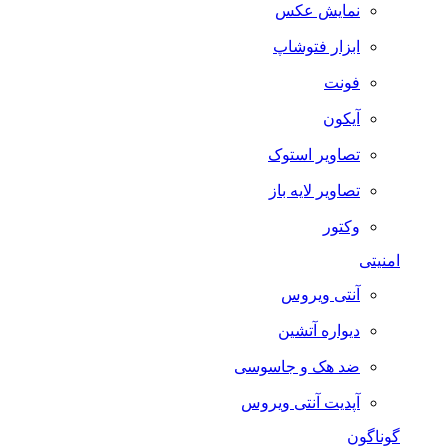
نمایش عکس
ابزار فتوشاپ
فونت
آیکون
تصاویر استوک
تصاویر لایه باز
وکتور
امنیتی
آنتی ویروس
دیواره آتشین
ضد هک و جاسوسی
آپدیت آنتی ویروس
گوناگون