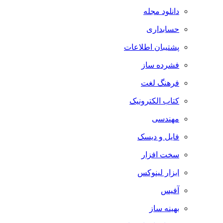
دانلود مجله
حسابداری
پشتیبان اطلاعات
فشرده ساز
فرهنگ لغت
کتاب الکترونیک
مهندسی
فایل و دیسک
سخت افزار
ابزار لینوکس
آفیس
بهینه ساز