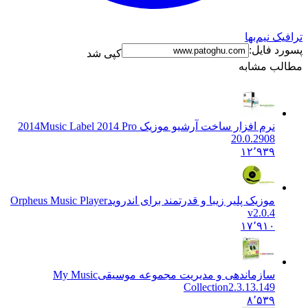
 نیم‌بها
 فایل:
کپی شد
ب مشابه
نرم افزار ساخت آرشیو موزیک 2014
Music Label 2014 Pro
20.0.2908
۱۲٬۹۳۹
موزیک پلیر زیبا و قدرتمند برای اندروید
Orpheus Music Player
v2.0.4
۱۷٬۹۱۰
سازماندهی و مدیریت مجموعه موسیقی
My Music
Collection2.3.13.149
۸٬۵۳۹