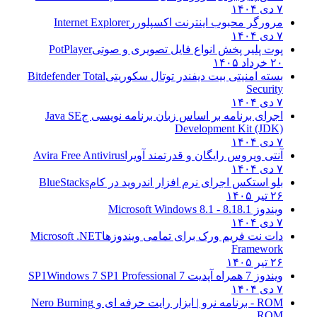
۷ دی ۱۴۰۴
مرورگر محبوب اینترنت اکسپلورر
Internet Explorer
۷ دی ۱۴۰۴
پوت پلیر پخش انواع فایل تصویری و صوتی
PotPlayer
۲۰ خرداد ۱۴۰۵
بسته امنیتی بیت دیفندر توتال سکوریتی
Bitdefender Total
Security
۷ دی ۱۴۰۴
اجرای برنامه بر اساس زبان برنامه نویسی ج
Java SE
Development Kit (JDK)
۷ دی ۱۴۰۴
آنتی ویروس رایگان و قدرتمند آویرا
Avira Free Antivirus
۷ دی ۱۴۰۴
بلو استکس اجرای نرم افزار اندروید در کام
BlueStacks
۲۶ تیر ۱۴۰۵
ویندوز 8.1
8.1 - Microsoft Windows 8.1
۷ دی ۱۴۰۴
دات نت فریم ورک برای تمامی ویندوزها
Microsoft .NET
Framework
۲۶ تیر ۱۴۰۵
ویندوز 7 همراه آپدیت 7 SP1
Windows 7 SP1 Professional
۷ دی ۱۴۰۴
ROM - برنامه نرو | ابزار رایت حرفه ای و
Nero Burning
ROM