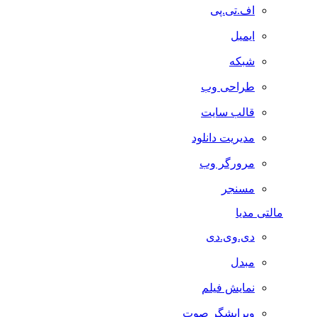
اف.تی.پی
ایمیل
شبکه
طراحی وب
قالب سایت
مدیریت دانلود
مرورگر وب
مسنجر
مالتی مدیا
دی.وی.دی
مبدل
نمایش فیلم
ویرایشگر صوت