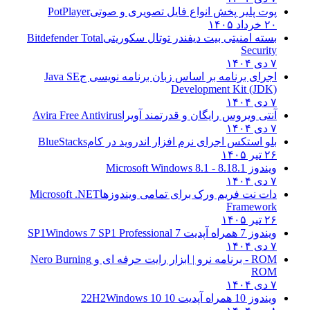
پوت پلیر پخش انواع فایل تصویری و صوتی
PotPlayer
۲۰ خرداد ۱۴۰۵
بسته امنیتی بیت دیفندر توتال سکوریتی
Bitdefender Total
Security
۷ دی ۱۴۰۴
اجرای برنامه بر اساس زبان برنامه نویسی ج
Java SE
Development Kit (JDK)
۷ دی ۱۴۰۴
آنتی ویروس رایگان و قدرتمند آویرا
Avira Free Antivirus
۷ دی ۱۴۰۴
بلو استکس اجرای نرم افزار اندروید در کام
BlueStacks
۲۶ تیر ۱۴۰۵
ویندوز 8.1
8.1 - Microsoft Windows 8.1
۷ دی ۱۴۰۴
دات نت فریم ورک برای تمامی ویندوزها
Microsoft .NET
Framework
۲۶ تیر ۱۴۰۵
ویندوز 7 همراه آپدیت 7 SP1
Windows 7 SP1 Professional
۷ دی ۱۴۰۴
ROM - برنامه نرو | ابزار رایت حرفه ای و
Nero Burning
ROM
۷ دی ۱۴۰۴
ویندوز 10 همراه آپدیت 10 22H2
Windows 10