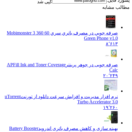
 فایل:
کپی شد
ب مشابه
صرفه جويي در مصرف باتري سري 60 3
60 3 Mobimonster
Green Phone v1.0
۸٬۶۱۳
صرفه جویی در جوهر پرینتر
APFill Ink and Toner Coverage
Calc
۲۰٬۲۴۹
نرم افزار مدیریت و افزایش سرعت دانلود از تورنت
uTorrent
Turbo Accelerator 3.0
۱۹٬۲۶۰
بهینه سازی و کاهش مصرف باتری اندروید
Battery Booster