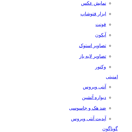
نمایش عکس
ابزار فتوشاپ
فونت
آیکون
تصاویر استوک
تصاویر لایه باز
وکتور
امنیتی
آنتی ویروس
دیواره آتشین
ضد هک و جاسوسی
آپدیت آنتی ویروس
گوناگون