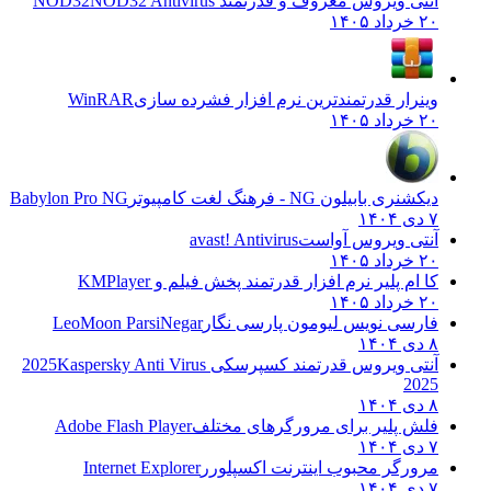
آنتی ویروس معروف و قدرتمند NOD32
NOD32 Antivirus
۲۰ خرداد ۱۴۰۵
وینرار قدرتمندترین نرم افزار فشرده سازی
WinRAR
۲۰ خرداد ۱۴۰۵
دیکشنری بابیلون NG - فرهنگ لغت کامپیوتر
Babylon Pro NG
۷ دی ۱۴۰۴
آنتی ویروس آواست
avast! Antivirus
۲۰ خرداد ۱۴۰۵
کا ام پلیر نرم افزار قدرتمند پخش فیلم و
KMPlayer
۲۰ خرداد ۱۴۰۵
فارسی نویس لیومون پارسی نگار
LeoMoon ParsiNegar
۸ دی ۱۴۰۴
آنتی ویروس قدرتمند کسپرسکی 2025
Kaspersky Anti Virus
2025
۸ دی ۱۴۰۴
فلش پلیر برای مرورگرهای مختلف
Adobe Flash Player
۷ دی ۱۴۰۴
مرورگر محبوب اینترنت اکسپلورر
Internet Explorer
۷ دی ۱۴۰۴