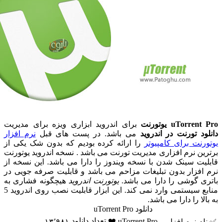
uTorr یوتورنت
برای اندروید ابزاری ویزه برای مدیریت
د تورنت در اندروید
می باشد. در پست های قبل
نرم افزار
نت برای کامپیوتر
را ارائه کرده بودیم که بدون شک یکی از
ن نرم افزاری مدیریت تورنت می باشد . نسخه اندروید یوتورنت
ت سینک شدن با نسخه ویندوز را دارا می باشد. این نسخه از
فزار بدون تبلیغات مزاحم می باشد و قابلیت صرفه جویی در
 گوشی را دارا می باشد.
یوتورنت اندروید
هیچگونه فشاری به
منابع سیستمی وارد نمی کند. این ابزار قابلیت نصب روی اندروید 5
ا را دارا می باشد.
دانلود uTorrent Pro
❤️ تعداد دانلود
uTorrent Pro
 نرم افزار
۱۳٬۹۸۱