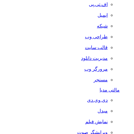
اف.تی.پی
ایمیل
شبکه
طراحی وب
قالب سایت
مدیریت دانلود
مرورگر وب
مسنجر
مالتی مدیا
دی.وی.دی
مبدل
نمایش فیلم
ویرایشگر صوت