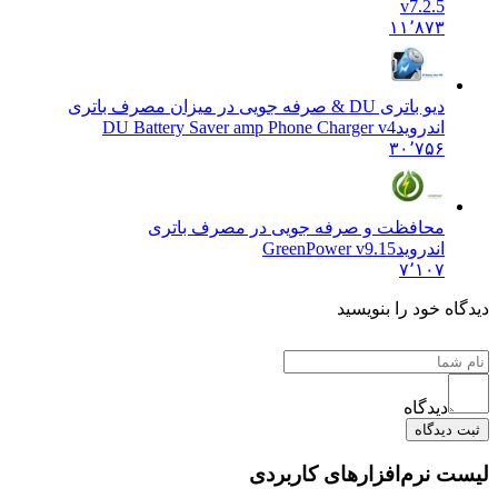
v7.2.5
۱۱٬۸۷۳
دیو باتری DU & صرفه جویی در میزان مصرف باتری
اندروید
DU Battery Saver amp Phone Charger v4
۳۰٬۷۵۶
محافظت و صرفه جویی در مصرف باتری
اندروید
GreenPower v9.15
۷٬۱۰۷
ه خود را بنویسید
دیدگاه
یدگاه
 نرم‌افزارهای کاربردی