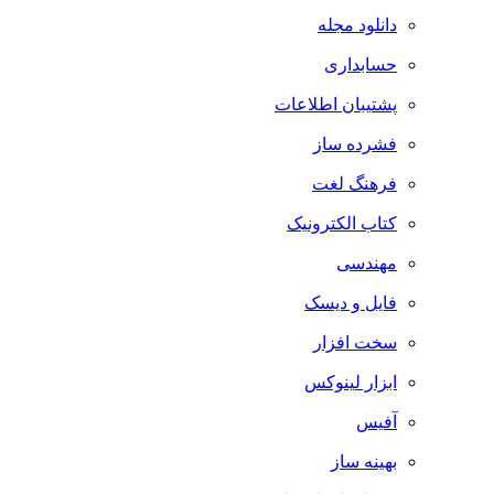
دانلود مجله
حسابداری
پشتیبان اطلاعات
فشرده ساز
فرهنگ لغت
کتاب الکترونیک
مهندسی
فایل و دیسک
سخت افزار
ابزار لینوکس
آفیس
بهینه ساز