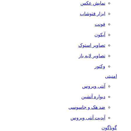
نمایش عکس
ابزار فتوشاپ
فونت
آیکون
تصاویر استوک
تصاویر لایه باز
وکتور
امنیتی
آنتی ویروس
دیواره آتشین
ضد هک و جاسوسی
آپدیت آنتی ویروس
گوناگون