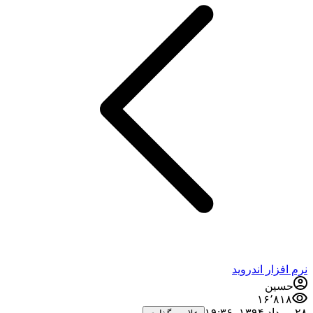
زار اندروید
ین
۱۶٬۸