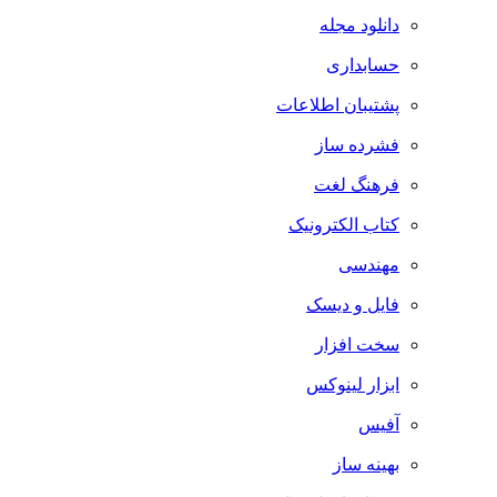
دانلود مجله
حسابداری
پشتیبان اطلاعات
فشرده ساز
فرهنگ لغت
کتاب الکترونیک
مهندسی
فایل و دیسک
سخت افزار
ابزار لینوکس
آفیس
بهینه ساز