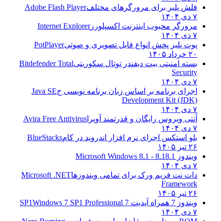
فلش پلیر برای مرورگرهای مختلف
Adobe Flash Player
۷ دی ۱۴۰۴
مرورگر محبوب اینترنت اکسپلورر
Internet Explorer
۷ دی ۱۴۰۴
پوت پلیر پخش انواع فایل تصویری و صوتی
PotPlayer
۲۰ خرداد ۱۴۰۵
بسته امنیتی بیت دیفندر توتال سکوریتی
Bitdefender Total
Security
۷ دی ۱۴۰۴
اجرای برنامه بر اساس زبان برنامه نویسی ج
Java SE
Development Kit (JDK)
۷ دی ۱۴۰۴
آنتی ویروس رایگان و قدرتمند آویرا
Avira Free Antivirus
۷ دی ۱۴۰۴
بلو استکس اجرای نرم افزار اندروید در کام
BlueStacks
۲۶ تیر ۱۴۰۵
ویندوز 8.1
8.1 - Microsoft Windows 8.1
۷ دی ۱۴۰۴
دات نت فریم ورک برای تمامی ویندوزها
Microsoft .NET
Framework
۲۶ تیر ۱۴۰۵
ویندوز 7 همراه آپدیت 7 SP1
Windows 7 SP1 Professional
۷ دی ۱۴۰۴