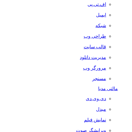
اف.تی.پی
ایمیل
شبکه
طراحی وب
قالب سایت
مدیریت دانلود
مرورگر وب
مسنجر
مالتی مدیا
دی.وی.دی
مبدل
نمایش فیلم
ویرایشگر صوت