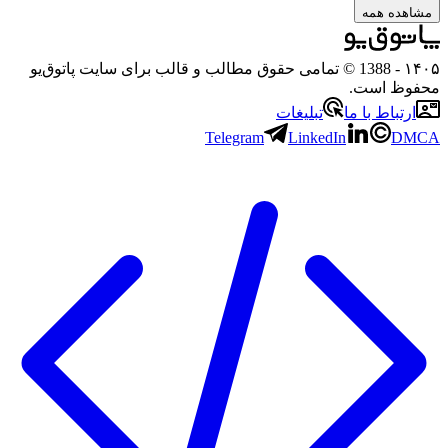
ده همه
- 1388 © تمامی حقوق مطالب و قالب برای سایت پاتوق‌یو
ظ است.
تباط با ما
تبلیغات
Telegram
LinkedIn
D