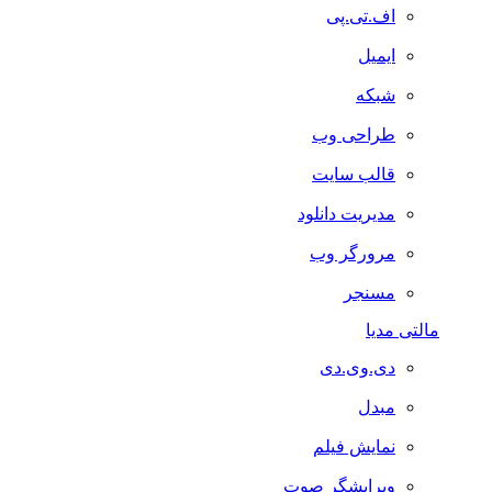
اف.تی.پی
ایمیل
شبکه
طراحی وب
قالب سایت
مدیریت دانلود
مرورگر وب
مسنجر
مالتی مدیا
دی.وی.دی
مبدل
نمایش فیلم
ویرایشگر صوت