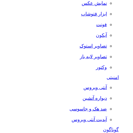
نمایش عکس
ابزار فتوشاپ
فونت
آیکون
تصاویر استوک
تصاویر لایه باز
وکتور
امنیتی
آنتی ویروس
دیواره آتشین
ضد هک و جاسوسی
آپدیت آنتی ویروس
گوناگون