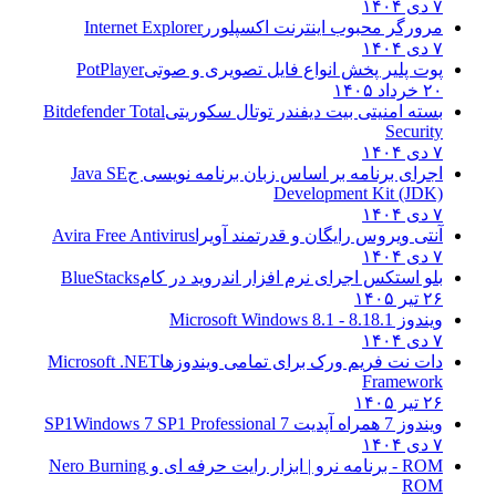
۷ دی ۱۴۰۴
مرورگر محبوب اینترنت اکسپلورر
Internet Explorer
۷ دی ۱۴۰۴
پوت پلیر پخش انواع فایل تصویری و صوتی
PotPlayer
۲۰ خرداد ۱۴۰۵
بسته امنیتی بیت دیفندر توتال سکوریتی
Bitdefender Total
Security
۷ دی ۱۴۰۴
اجرای برنامه بر اساس زبان برنامه نویسی ج
Java SE
Development Kit (JDK)
۷ دی ۱۴۰۴
آنتی ویروس رایگان و قدرتمند آویرا
Avira Free Antivirus
۷ دی ۱۴۰۴
بلو استکس اجرای نرم افزار اندروید در کام
BlueStacks
۲۶ تیر ۱۴۰۵
ویندوز 8.1
8.1 - Microsoft Windows 8.1
۷ دی ۱۴۰۴
دات نت فریم ورک برای تمامی ویندوزها
Microsoft .NET
Framework
۲۶ تیر ۱۴۰۵
ویندوز 7 همراه آپدیت 7 SP1
Windows 7 SP1 Professional
۷ دی ۱۴۰۴
ROM - برنامه نرو | ابزار رایت حرفه ای و
Nero Burning
ROM