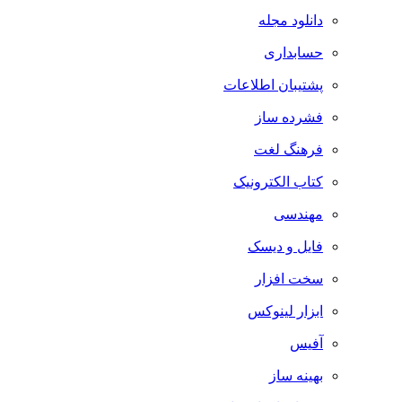
دانلود مجله
حسابداری
پشتیبان اطلاعات
فشرده ساز
فرهنگ لغت
کتاب الکترونیک
مهندسی
فایل و دیسک
سخت افزار
ابزار لینوکس
آفیس
بهینه ساز