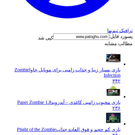
 نیم‌بها
 فایل:
کپی شد
ب مشابه
بازی بسیار زیبا و جذاب زامبی برای موبایل جاوا
Zombie
Infection
۳۴۲
بازی محبوب زامبی کاغذی – آندروید
Paper Zombie 1.8
۲۳۶
بازی کم حجم و فوق العاده جذاب
Plight of the Zombie