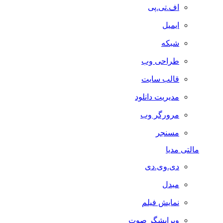
اف.تی.پی
ایمیل
شبکه
طراحی وب
قالب سایت
مدیریت دانلود
مرورگر وب
مسنجر
مالتی مدیا
دی.وی.دی
مبدل
نمایش فیلم
ویرایشگر صوت