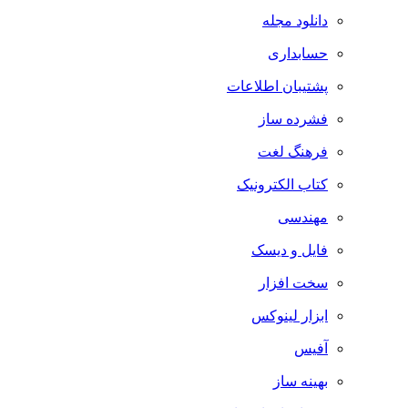
دانلود مجله
حسابداری
پشتیبان اطلاعات
فشرده ساز
فرهنگ لغت
کتاب الکترونیک
مهندسی
فایل و دیسک
سخت افزار
ابزار لینوکس
آفیس
بهینه ساز