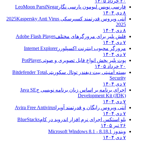
۲۰ خرداد ۱۴۰۵
فارسی نویس لیومون پارسی نگار
LeoMoon ParsiNegar
۸ دی ۱۴۰۴
آنتی ویروس قدرتمند کسپرسکی 2025
Kaspersky Anti Virus
2025
۸ دی ۱۴۰۴
فلش پلیر برای مرورگرهای مختلف
Adobe Flash Player
۷ دی ۱۴۰۴
مرورگر محبوب اینترنت اکسپلورر
Internet Explorer
۷ دی ۱۴۰۴
پوت پلیر پخش انواع فایل تصویری و صوتی
PotPlayer
۲۰ خرداد ۱۴۰۵
بسته امنیتی بیت دیفندر توتال سکوریتی
Bitdefender Total
Security
۷ دی ۱۴۰۴
اجرای برنامه بر اساس زبان برنامه نویسی ج
Java SE
Development Kit (JDK)
۷ دی ۱۴۰۴
آنتی ویروس رایگان و قدرتمند آویرا
Avira Free Antivirus
۷ دی ۱۴۰۴
بلو استکس اجرای نرم افزار اندروید در کام
BlueStacks
۲۶ تیر ۱۴۰۵
ویندوز 8.1
8.1 - Microsoft Windows 8.1
۷ دی ۱۴۰۴