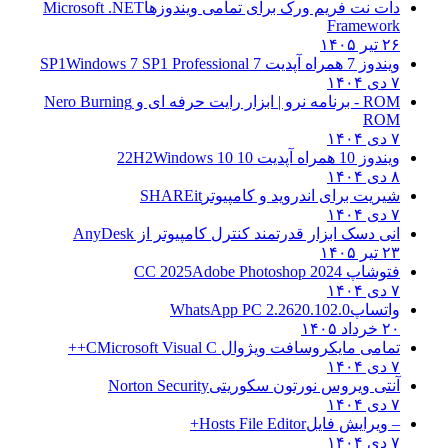
دات نت فریم ورک برای تمامی ویندوزها
Microsoft .NET
Framework
۲۶ تیر ۱۴۰۵
ویندوز 7 همراه آپدیت 7 SP1
Windows 7 SP1 Professional
۷ دی ۱۴۰۴
ROM - برنامه نرو | ابزار رایت حرفه ای و
Nero Burning
ROM
۷ دی ۱۴۰۴
ویندوز 10 همراه آپدیت 10 22H2
Windows 10
۸ دی ۱۴۰۴
شیریت برای اندروید و کامپیوتر
SHAREit
۷ دی ۱۴۰۴
انی دسک ابزار قدرتمند کنترل کامپیوتر از
AnyDesk
۲۳ تیر ۱۴۰۵
فتوشاپ CC 2025
Adobe Photoshop 2024
۷ دی ۱۴۰۴
واتساپ
WhatsApp PC 2.2620.102.0
۲۰ خرداد ۱۴۰۵
تمامی مایکروسافت ویژوال C
Microsoft Visual C++
۷ دی ۱۴۰۴
آنتی ویروس نورتون سکوریتی
Norton Security
۷ دی ۱۴۰۴
– ویرایش فایل
Hosts File Editor+
۷ دی ۱۴۰۴