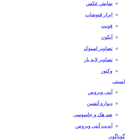
نمایش عکس
ابزار فتوشاپ
فونت
آیکون
تصاویر استوک
تصاویر لایه باز
وکتور
امنیتی
آنتی ویروس
دیواره آتشین
ضد هک و جاسوسی
آپدیت آنتی ویروس
گوناگون