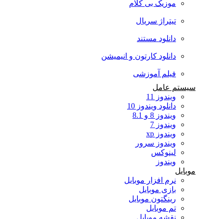
موزیک بی کلام
تیتراژ سریال
دانلود مستند
دانلود کارتون و انیمیشن
فیلم آموزشی
سیستم عامل
ویندوز 11
دانلود ویندوز 10
ویندوز 8 و 8.1
ویندوز 7
ویندوز xp
ویندوز سرور
لینوکس
ویندوز
موبایل
نرم افزار موبایل
بازی موبایل
رینگتون موبایل
تم موبایل
نقشه موبایل