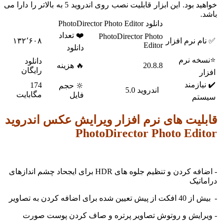
خواهید بود. این ابزار قابلیت نصب روی اندروید 5 به بالاتر را دارا می
دانلود PhotoDirector Photo Editor
❤️ تعداد
PhotoDirector Photo
 نرم افزار
۱۳۲٬۶۰۸
Editor
دانلود
ه نرم
دانلود
20.8.8
🔥 هزینه
رایگان
ازمند
174
🔆 حجم
اندروید 5.0
مگابایت
فایل
م
لیت های نرم افزار ویرایش عکس اندروید
PhotoDirector Photo Edi
- اضافه کردن و تنظیم جلوه های HDR برای ایجحاد چشم اندازهای
تیک
ده برای اضافه کردن به تصاویر
ایش و روتوش تصاویر پرتره و صاف کردن پوست صورت