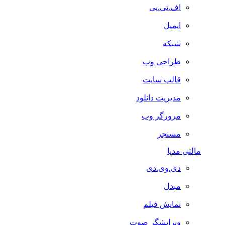
اف.تی.پی
ایمیل
شبکه
طراحی وب
قالب سایت
مدیریت دانلود
مرورگر وب
مسنجر
مالتی مدیا
دی.وی.دی
مبدل
نمایش فیلم
ویرایشگر صوت