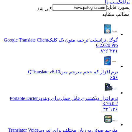
نیم‌بها
فایل:
کپی شد
 مشابه
گوگل ترانسلت ترجمه متون یک کلیک
Google Translate Client
6.2.620 Pro
۸۲۶٬۲۳۱
نرم افزار کم حجم مترجم متن
QTranslate v6.10
۶۵۶
نرم افزار دیکشنری قابل حمل برای ویندوز
Portable Dicter
3.76.0.2
۳۲٬۱۳۶
مترجم صوتی به زبان مختلف برای اندروید
Translator Voice