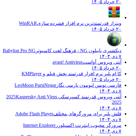
۲۰ خرداد ۱۴۰۵
وینرار قدرتمندترین نرم افزار فشرده سازی
WinRAR
۲۰ خرداد ۱۴۰۵
دیکشنری بابیلون NG - فرهنگ لغت کامپیوتر
Babylon Pro NG
۷ دی ۱۴۰۴
آنتی ویروس آواست
avast! Antivirus
۲۰ خرداد ۱۴۰۵
کا ام پلیر نرم افزار قدرتمند پخش فیلم و
KMPlayer
۲۰ خرداد ۱۴۰۵
فارسی نویس لیومون پارسی نگار
LeoMoon ParsiNegar
۸ دی ۱۴۰۴
آنتی ویروس قدرتمند کسپرسکی 2025
Kaspersky Anti Virus
2025
۸ دی ۱۴۰۴
فلش پلیر برای مرورگرهای مختلف
Adobe Flash Player
۷ دی ۱۴۰۴
مرورگر محبوب اینترنت اکسپلورر
Internet Explorer
۷ دی ۱۴۰۴