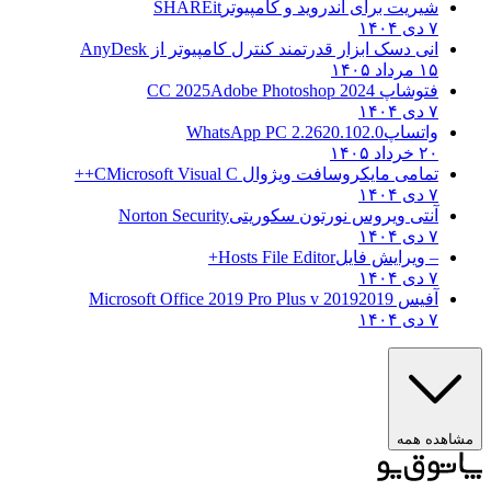
شیریت برای اندروید و کامپیوتر
SHAREit
۷ دی ۱۴۰۴
انی دسک ابزار قدرتمند کنترل کامپیوتر از
AnyDesk
۱۵ مرداد ۱۴۰۵
فتوشاپ CC 2025
Adobe Photoshop 2024
۷ دی ۱۴۰۴
واتساپ
WhatsApp PC 2.2620.102.0
۲۰ خرداد ۱۴۰۵
تمامی مایکروسافت ویژوال C
Microsoft Visual C++
۷ دی ۱۴۰۴
آنتی ویروس نورتون سکوریتی
Norton Security
۷ دی ۱۴۰۴
– ویرایش فایل
Hosts File Editor+
۷ دی ۱۴۰۴
آفیس 2019
2019 Microsoft Office 2019 Pro Plus v
۷ دی ۱۴۰۴
ه همه