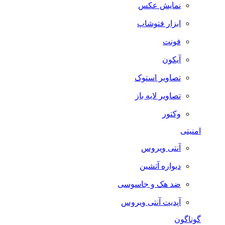
نمایش عکس
ابزار فتوشاپ
فونت
آیکون
تصاویر استوک
تصاویر لایه باز
وکتور
امنیتی
آنتی ویروس
دیواره آتشین
ضد هک و جاسوسی
آپدیت آنتی ویروس
گوناگون