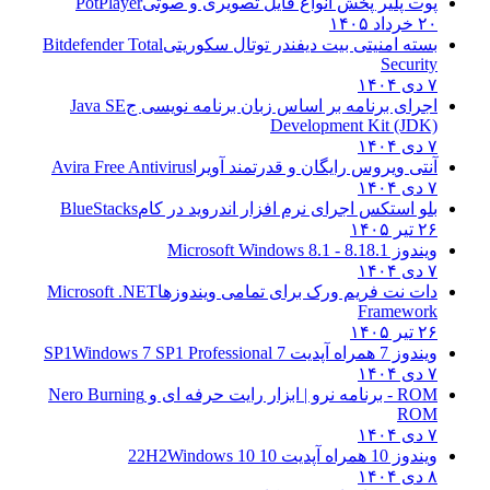
پوت پلیر پخش انواع فایل تصویری و صوتی
PotPlayer
۲۰ خرداد ۱۴۰۵
بسته امنیتی بیت دیفندر توتال سکوریتی
Bitdefender Total
Security
۷ دی ۱۴۰۴
اجرای برنامه بر اساس زبان برنامه نویسی ج
Java SE
Development Kit (JDK)
۷ دی ۱۴۰۴
آنتی ویروس رایگان و قدرتمند آویرا
Avira Free Antivirus
۷ دی ۱۴۰۴
بلو استکس اجرای نرم افزار اندروید در کام
BlueStacks
۲۶ تیر ۱۴۰۵
ویندوز 8.1
8.1 - Microsoft Windows 8.1
۷ دی ۱۴۰۴
دات نت فریم ورک برای تمامی ویندوزها
Microsoft .NET
Framework
۲۶ تیر ۱۴۰۵
ویندوز 7 همراه آپدیت 7 SP1
Windows 7 SP1 Professional
۷ دی ۱۴۰۴
ROM - برنامه نرو | ابزار رایت حرفه ای و
Nero Burning
ROM
۷ دی ۱۴۰۴
ویندوز 10 همراه آپدیت 10 22H2
Windows 10
۸ دی ۱۴۰۴