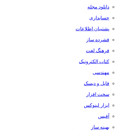
دانلود مجله
حسابداری
پشتیبان اطلاعات
فشرده ساز
فرهنگ لغت
کتاب الکترونیک
مهندسی
فایل و دیسک
سخت افزار
ابزار لینوکس
آفیس
بهینه ساز