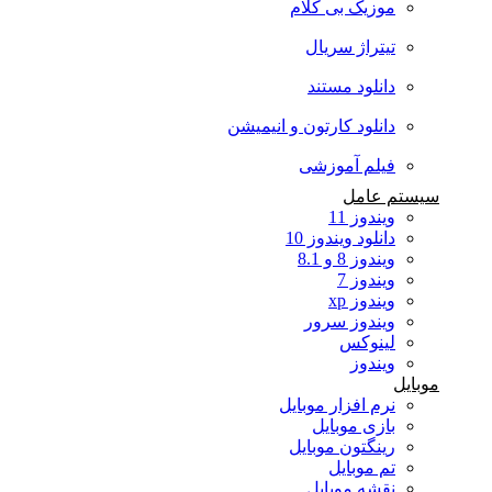
موزیک بی کلام
تیتراژ سریال
دانلود مستند
دانلود کارتون و انیمیشن
فیلم آموزشی
سیستم عامل
ویندوز 11
دانلود ویندوز 10
ویندوز 8 و 8.1
ویندوز 7
ویندوز xp
ویندوز سرور
لینوکس
ویندوز
موبایل
نرم افزار موبایل
بازی موبایل
رینگتون موبایل
تم موبایل
نقشه موبایل