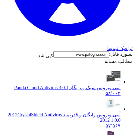
نیم‌بها
فایل:
کپی شد
 مشابه
آنتی ویروس سبک و رایگان
Panda Cloud Antivirus 3.0.1
۵۸٬۰۰۳
آنتی ویروس رایگان و قدرتمند 2012
CrystalShield Antivirus
2012 1.0.0
۵۷٬۵۶۹