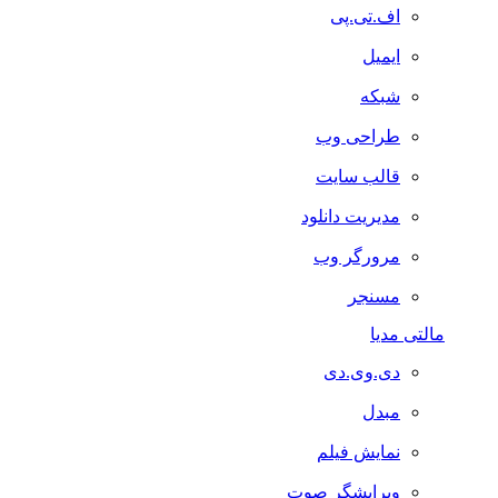
اف.تی.پی
ایمیل
شبکه
طراحی وب
قالب سایت
مدیریت دانلود
مرورگر وب
مسنجر
مالتی مدیا
دی.وی.دی
مبدل
نمایش فیلم
ویرایشگر صوت