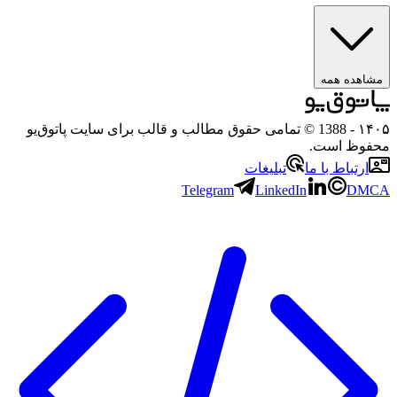
ه همه
- 1388 © تمامی حقوق مطالب و قالب برای سایت پاتوق‌یو
 است.
باط با ما
تبلیغات
Telegram
LinkedIn