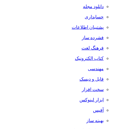
دانلود مجله
حسابداری
پشتیبان اطلاعات
فشرده ساز
فرهنگ لغت
کتاب الکترونیک
مهندسی
فایل و دیسک
سخت افزار
ابزار لینوکس
آفیس
بهینه ساز