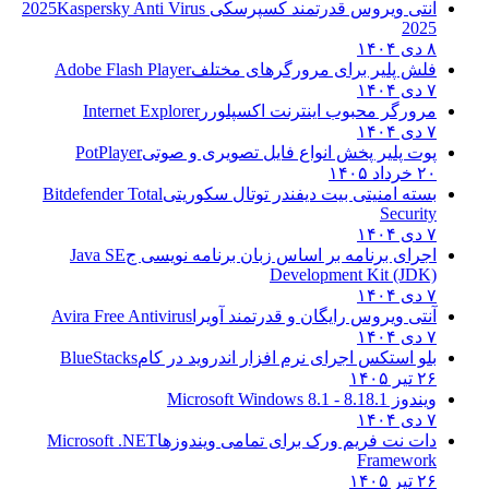
آنتی ویروس قدرتمند کسپرسکی 2025
Kaspersky Anti Virus
2025
۸ دی ۱۴۰۴
فلش پلیر برای مرورگرهای مختلف
Adobe Flash Player
۷ دی ۱۴۰۴
مرورگر محبوب اینترنت اکسپلورر
Internet Explorer
۷ دی ۱۴۰۴
پوت پلیر پخش انواع فایل تصویری و صوتی
PotPlayer
۲۰ خرداد ۱۴۰۵
بسته امنیتی بیت دیفندر توتال سکوریتی
Bitdefender Total
Security
۷ دی ۱۴۰۴
اجرای برنامه بر اساس زبان برنامه نویسی ج
Java SE
Development Kit (JDK)
۷ دی ۱۴۰۴
آنتی ویروس رایگان و قدرتمند آویرا
Avira Free Antivirus
۷ دی ۱۴۰۴
بلو استکس اجرای نرم افزار اندروید در کام
BlueStacks
۲۶ تیر ۱۴۰۵
ویندوز 8.1
8.1 - Microsoft Windows 8.1
۷ دی ۱۴۰۴
دات نت فریم ورک برای تمامی ویندوزها
Microsoft .NET
Framework
۲۶ تیر ۱۴۰۵