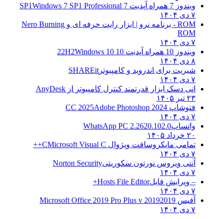
ویندوز 7 همراه آپدیت 7 SP1
Windows 7 SP1 Professional
۷ دی ۱۴۰۴
ROM - برنامه نرو | ابزار رایت حرفه ای و
Nero Burning
ROM
۷ دی ۱۴۰۴
ویندوز 10 همراه آپدیت 10 22H2
Windows 10
۸ دی ۱۴۰۴
شیریت برای اندروید و کامپیوتر
SHAREit
۷ دی ۱۴۰۴
انی دسک ابزار قدرتمند کنترل کامپیوتر از
AnyDesk
۲۳ تیر ۱۴۰۵
فتوشاپ CC 2025
Adobe Photoshop 2024
۷ دی ۱۴۰۴
واتساپ
WhatsApp PC 2.2620.102.0
۲۰ خرداد ۱۴۰۵
تمامی مایکروسافت ویژوال C
Microsoft Visual C++
۷ دی ۱۴۰۴
آنتی ویروس نورتون سکوریتی
Norton Security
۷ دی ۱۴۰۴
– ویرایش فایل
Hosts File Editor+
۷ دی ۱۴۰۴
آفیس 2019
2019 Microsoft Office 2019 Pro Plus v
۷ دی ۱۴۰۴