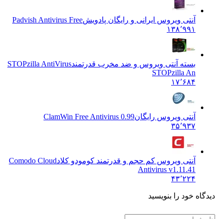
آنتی ویروس ایرانی و رایگان پادویش
Padvish Antivirus Free
۱۳۸٬۹۹۱
بسته آنتی ویروس و ضد مخرب قدرتمند
STOPzilla AntiVirus
STOPzilla An
۱۷٬۶۸۴
آنتی ویروس رایگان
ClamWin Free Antivirus 0.99
۳۵٬۹۳۷
آنتی ویروس کم حجم و قدرتمند کومودو کلاد
Comodo Cloud
Antivirus v1.11.41
۴۳٬۲۲۴
 خود را بنویسید