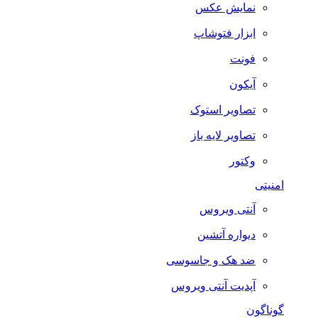
نمایش عکس
ابزار فتوشاپ
فونت
آیکون
تصاویر استوک
تصاویر لایه باز
وکتور
امنیتی
آنتی ویروس
دیواره آتشین
ضد هک و جاسوسی
آپدیت آنتی ویروس
گوناگون