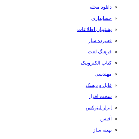
دانلود مجله
حسابداری
پشتیبان اطلاعات
فشرده ساز
فرهنگ لغت
کتاب الکترونیک
مهندسی
فایل و دیسک
سخت افزار
ابزار لینوکس
آفیس
بهینه ساز