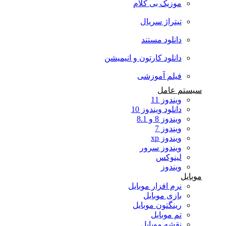
موزیک بی کلام
تیتراژ سریال
دانلود مستند
دانلود کارتون و انیمیشن
فیلم آموزشی
سیستم عامل
ویندوز 11
دانلود ویندوز 10
ویندوز 8 و 8.1
ویندوز 7
ویندوز xp
ویندوز سرور
لینوکس
ویندوز
موبایل
نرم افزار موبایل
بازی موبایل
رینگتون موبایل
تم موبایل
نقشه موبایل