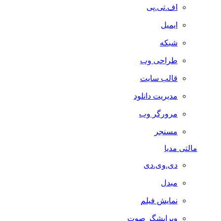
اف.تی.پی
ایمیل
شبکه
طراحی وب
قالب سایت
مدیریت دانلود
مرورگر وب
مسنجر
مالتی مدیا
دی.وی.دی
مبدل
نمایش فیلم
ویرایشگر صوت