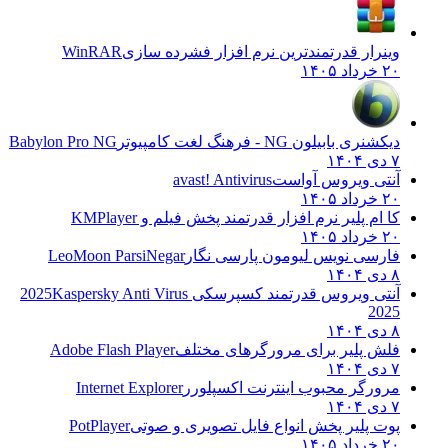
وینرار قدرتمندترین نرم افزار فشرده سازی
WinRAR
۲۰ خرداد ۱۴۰۵
دیکشنری بابیلون NG - فرهنگ لغت کامپیوتر
Babylon Pro NG
۷ دی ۱۴۰۴
آنتی ویروس آواست
avast! Antivirus
۲۰ خرداد ۱۴۰۵
کا ام پلیر نرم افزار قدرتمند پخش فیلم و
KMPlayer
۲۰ خرداد ۱۴۰۵
فارسی نویس لیومون پارسی نگار
LeoMoon ParsiNegar
۸ دی ۱۴۰۴
آنتی ویروس قدرتمند کسپرسکی 2025
Kaspersky Anti Virus
2025
۸ دی ۱۴۰۴
فلش پلیر برای مرورگرهای مختلف
Adobe Flash Player
۷ دی ۱۴۰۴
مرورگر محبوب اینترنت اکسپلورر
Internet Explorer
۷ دی ۱۴۰۴
پوت پلیر پخش انواع فایل تصویری و صوتی
PotPlayer
۲۰ خرداد ۱۴۰۵