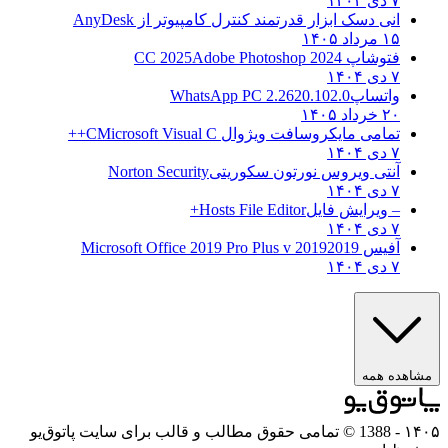
۷ دی ۱۴۰۴
انی دسک ابزار قدرتمند کنترل کامپیوتر از
AnyDesk
۱۵ مرداد ۱۴۰۵
فتوشاپ CC 2025
Adobe Photoshop 2024
۷ دی ۱۴۰۴
واتساپ
WhatsApp PC 2.2620.102.0
۲۰ خرداد ۱۴۰۵
تمامی مایکروسافت ویژوال C
Microsoft Visual C++
۷ دی ۱۴۰۴
آنتی ویروس نورتون سکوریتی
Norton Security
۷ دی ۱۴۰۴
– ویرایش فایل
Hosts File Editor+
۷ دی ۱۴۰۴
آفیس 2019
2019 Microsoft Office 2019 Pro Plus v
۷ دی ۱۴۰۴
ه همه
- 1388 © تمامی حقوق مطالب و قالب برای سایت پاتوق‌یو