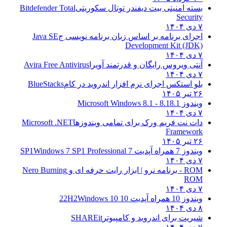
بسته امنیتی بیت دیفندر توتال سکوریتی
Bitdefender Total
Security
۷ دی ۱۴۰۴
اجرای برنامه بر اساس زبان برنامه نویسی ج
Java SE
Development Kit (JDK)
۷ دی ۱۴۰۴
آنتی ویروس رایگان و قدرتمند آویرا
Avira Free Antivirus
۷ دی ۱۴۰۴
بلو استکس اجرای نرم افزار اندروید در کام
BlueStacks
۲۶ تیر ۱۴۰۵
ویندوز 8.1
8.1 - Microsoft Windows 8.1
۷ دی ۱۴۰۴
دات نت فریم ورک برای تمامی ویندوزها
Microsoft .NET
Framework
۲۶ تیر ۱۴۰۵
ویندوز 7 همراه آپدیت 7 SP1
Windows 7 SP1 Professional
۷ دی ۱۴۰۴
ROM - برنامه نرو | ابزار رایت حرفه ای و
Nero Burning
ROM
۷ دی ۱۴۰۴
ویندوز 10 همراه آپدیت 10 22H2
Windows 10
۸ دی ۱۴۰۴
شیریت برای اندروید و کامپیوتر
SHAREit