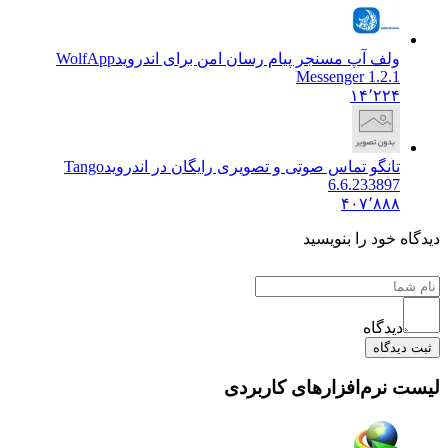
ولف آپ مسنجر پیام رسان امن برای اندروید
WolfApp
Messenger 1.2.1
۱۴٬۲۲۴
تانگو تماس صوتی و تصویری رایگان در اندروید
Tango
6.6.233897
۴۰۷٬۸۸۸
 خود را بنویسید
دیدگاه
یدگاه
نرم‌افزارهای کاربردی