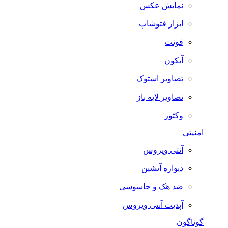
نمایش عکس
ابزار فتوشاپ
فونت
آیکون
تصاویر استوک
تصاویر لایه باز
وکتور
امنیتی
آنتی ویروس
دیواره آتشین
ضد هک و جاسوسی
آپدیت آنتی ویروس
گوناگون