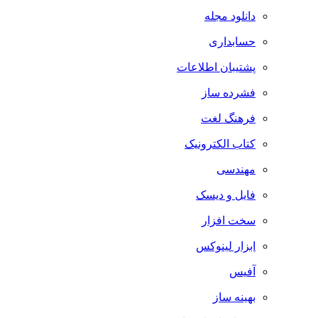
دانلود مجله
حسابداری
پشتیبان اطلاعات
فشرده ساز
فرهنگ لغت
کتاب الکترونیک
مهندسی
فایل و دیسک
سخت افزار
ابزار لینوکس
آفیس
بهینه ساز