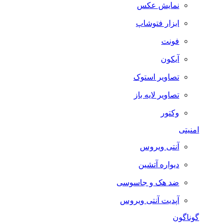
نمایش عکس
ابزار فتوشاپ
فونت
آیکون
تصاویر استوک
تصاویر لایه باز
وکتور
امنیتی
آنتی ویروس
دیواره آتشین
ضد هک و جاسوسی
آپدیت آنتی ویروس
گوناگون