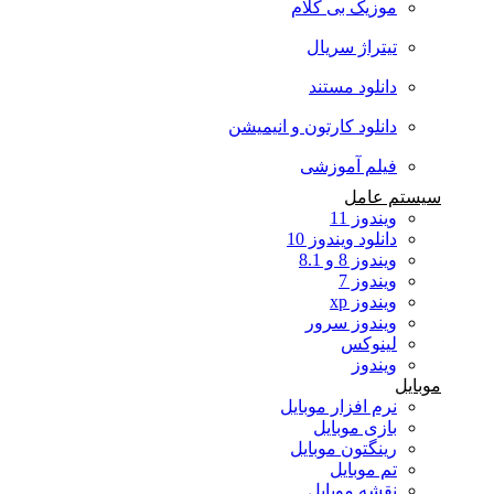
موزیک بی کلام
تیتراژ سریال
دانلود مستند
دانلود کارتون و انیمیشن
فیلم آموزشی
سیستم عامل
ویندوز 11
دانلود ویندوز 10
ویندوز 8 و 8.1
ویندوز 7
ویندوز xp
ویندوز سرور
لینوکس
ویندوز
موبایل
نرم افزار موبایل
بازی موبایل
رینگتون موبایل
تم موبایل
نقشه موبایل