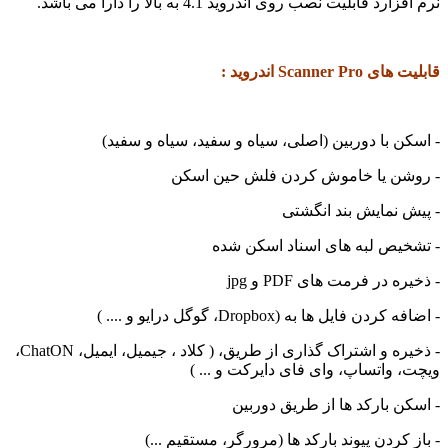
 قابلیت نصب روی اندروید 4.1 به بالا را دارا می باشد.
Scanne اندروید :
 با دوربین (اصلی، سیاه و سفید، سیاه و سفید)
ن یا خاموش کردن فلش حین اسکن
نمایش بند انگشتی
یص لبه های اسناد اسکن شده
در فرمت های PDF و jpg
 فایل ها به (Dropbox، گوگل درایو و .... )
- ذخیره و اشتراک گذاری از طریق، ( کلاد ، جیمیل، ایمیل، ChatON،
واتساپ، وای فای دایرکت و ... )
 بارکد ها از طریق دوربین
کردن پیوند بارکد ها (مرورگر، مستقیم ...)