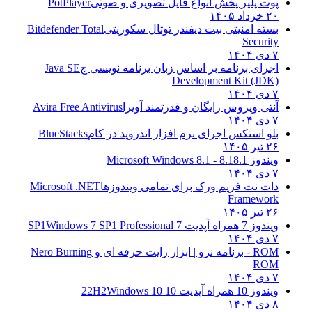
پوت پلیر پخش انواع فایل تصویری و صوتی
PotPlayer
۲۰ خرداد ۱۴۰۵
بسته امنیتی بیت دیفندر توتال سکوریتی
Bitdefender Total
Security
۷ دی ۱۴۰۴
اجرای برنامه بر اساس زبان برنامه نویسی ج
Java SE
Development Kit (JDK)
۷ دی ۱۴۰۴
آنتی ویروس رایگان و قدرتمند آویرا
Avira Free Antivirus
۷ دی ۱۴۰۴
بلو استکس اجرای نرم افزار اندروید در کام
BlueStacks
۲۶ تیر ۱۴۰۵
ویندوز 8.1
8.1 - Microsoft Windows 8.1
۷ دی ۱۴۰۴
دات نت فریم ورک برای تمامی ویندوزها
Microsoft .NET
Framework
۲۶ تیر ۱۴۰۵
ویندوز 7 همراه آپدیت 7 SP1
Windows 7 SP1 Professional
۷ دی ۱۴۰۴
ROM - برنامه نرو | ابزار رایت حرفه ای و
Nero Burning
ROM
۷ دی ۱۴۰۴
ویندوز 10 همراه آپدیت 10 22H2
Windows 10
۸ دی ۱۴۰۴