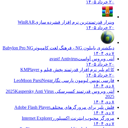
۲۰ خرداد ۱۴۰۵
وینرار قدرتمندترین نرم افزار فشرده سازی
WinRAR
۲۰ خرداد ۱۴۰۵
دیکشنری بابیلون NG - فرهنگ لغت کامپیوتر
Babylon Pro NG
۷ دی ۱۴۰۴
آنتی ویروس آواست
avast! Antivirus
۲۰ خرداد ۱۴۰۵
کا ام پلیر نرم افزار قدرتمند پخش فیلم و
KMPlayer
۲۰ خرداد ۱۴۰۵
فارسی نویس لیومون پارسی نگار
LeoMoon ParsiNegar
۸ دی ۱۴۰۴
آنتی ویروس قدرتمند کسپرسکی 2025
Kaspersky Anti Virus
2025
۸ دی ۱۴۰۴
فلش پلیر برای مرورگرهای مختلف
Adobe Flash Player
۷ دی ۱۴۰۴
مرورگر محبوب اینترنت اکسپلورر
Internet Explorer
۷ دی ۱۴۰۴