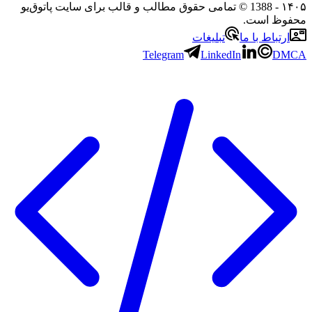
- 1388 © تمامی حقوق مطالب و قالب برای سایت پاتوق‌یو
 است.
باط با ما
تبلیغات
Telegram
LinkedIn