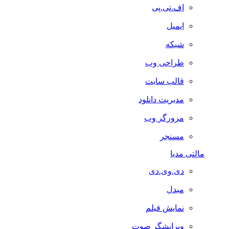
اف.تی.پی
ایمیل
شبکه
طراحی وب
قالب سایت
مدیریت دانلود
مرورگر وب
مسنجر
مالتی مدیا
دی.وی.دی
مبدل
نمایش فیلم
ویرایشگر صوت