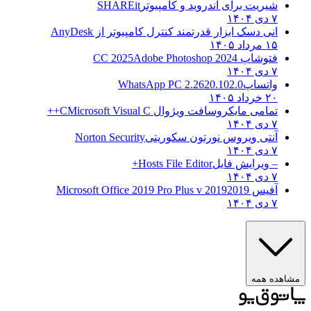
شیریت برای اندروید و کامپیوتر
SHAREit
۷ دی ۱۴۰۴
انی دسک ابزار قدرتمند کنترل کامپیوتر از
AnyDesk
۱۵ مرداد ۱۴۰۵
فتوشاپ CC 2025
Adobe Photoshop 2024
۷ دی ۱۴۰۴
واتساپ
WhatsApp PC 2.2620.102.0
۲۰ خرداد ۱۴۰۵
تمامی مایکروسافت ویژوال C
Microsoft Visual C++
۷ دی ۱۴۰۴
آنتی ویروس نورتون سکوریتی
Norton Security
۷ دی ۱۴۰۴
– ویرایش فایل
Hosts File Editor+
۷ دی ۱۴۰۴
آفیس 2019
2019 Microsoft Office 2019 Pro Plus v
۷ دی ۱۴۰۴
ه همه