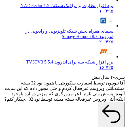
نرم افزار نظارت بر ترافیک شبکه
NADetector 1.5.2
۱۰٬۳۹۵
سیمای همراه پخش شبکه تلویزیونی و رادیویی در
اندروید
Simaye Hamrah 8.7.5
۲۰٬۴۲۵
نرم افزار شبکه سه برای اندروید TV3
TV3 5.5.4
۱۶٬۷۲۵
۴ سال پیش
آقا تلوبیون توسط اسمارت سکوریتی یا همون نود 32 بسته
آنتی ویروسم غیرفعال کردم و حتی مجوز دادم که این سایت
نیستش ولی بازم با هر مرورگری که میزنم دوباره باوجود
نتی ویروس غیرفعاله بسته میشه توسط نود 32...چیکار کنم؟