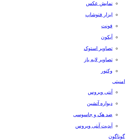
نمایش عکس
ابزار فتوشاپ
فونت
آیکون
تصاویر استوک
تصاویر لایه باز
وکتور
امنیتی
آنتی ویروس
دیواره آتشین
ضد هک و جاسوسی
آپدیت آنتی ویروس
گوناگون