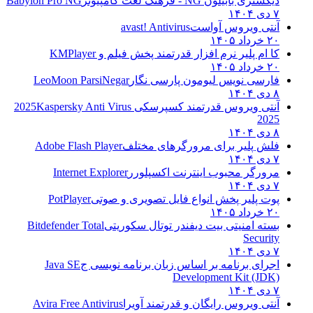
دیکشنری بابیلون NG - فرهنگ لغت کامپیوتر
Babylon Pro NG
۷ دی ۱۴۰۴
آنتی ویروس آواست
avast! Antivirus
۲۰ خرداد ۱۴۰۵
کا ام پلیر نرم افزار قدرتمند پخش فیلم و
KMPlayer
۲۰ خرداد ۱۴۰۵
فارسی نویس لیومون پارسی نگار
LeoMoon ParsiNegar
۸ دی ۱۴۰۴
آنتی ویروس قدرتمند کسپرسکی 2025
Kaspersky Anti Virus
2025
۸ دی ۱۴۰۴
فلش پلیر برای مرورگرهای مختلف
Adobe Flash Player
۷ دی ۱۴۰۴
مرورگر محبوب اینترنت اکسپلورر
Internet Explorer
۷ دی ۱۴۰۴
پوت پلیر پخش انواع فایل تصویری و صوتی
PotPlayer
۲۰ خرداد ۱۴۰۵
بسته امنیتی بیت دیفندر توتال سکوریتی
Bitdefender Total
Security
۷ دی ۱۴۰۴
اجرای برنامه بر اساس زبان برنامه نویسی ج
Java SE
Development Kit (JDK)
۷ دی ۱۴۰۴
آنتی ویروس رایگان و قدرتمند آویرا
Avira Free Antivirus