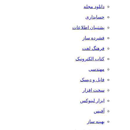
دانلود مجله
حسابداری
پشتیبان اطلاعات
فشرده ساز
فرهنگ لغت
کتاب الکترونیک
مهندسی
فایل و دیسک
سخت افزار
ابزار لینوکس
آفیس
بهینه ساز