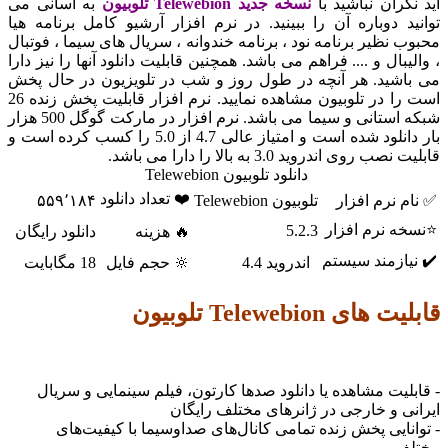
ران نباشید با
نسخه جدید Telewebion تلوبیون
به آسانی می
 دوباره آن را ببینید. در نرم افزار آرشیو کامل برنامه هیا
نظیر برنامه نود ، برنامه خندوانه ، سریال های سیما ، فوتبال
بال و .... فراهم می باشد. همچنین قابلیت دانلود آنها را نیز دارا
شید. هر آنچه در طول روز و شب در تلویزیون در حال پخش
است را در تلوبیون مشاهده نمایید. نرم افزار قابلیت پخش زنده 26
شبکه استانی و سیما می باشد. نرم افزار در مارکت گوگل 500 هزار
بار دانلود شده است و امتیاز عالی 4.7 از 5.0 را کسب کرده است و
وی اندروید 3.0 به بالا را دارا می باشد.
دانلود تلوبیون Telewebion
❤️ تعداد دانلود
نرم افزار
تلوبیون Telewebion
۵۵۹٬۱۸۴
 نرم افزار
5.2.3
🔥 هزینه
دانلود رایگان
ازمند سیستم
اندروید 4.4
🔆 حجم فایل
18 مگابایت
یت های
Telewebion تلوبیون
یت مشاهده یا دانلود صدها کارتون، فیلم سینمایی و سریال
 و خارجی در ژانر‌های مختلف رایگان
ایی پخش زنده تمامی کانال‌های صداوسیما با کیفیت‌های