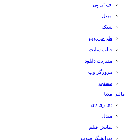
اف.تی.پی
ایمیل
شبکه
طراحی وب
قالب سایت
مدیریت دانلود
مرورگر وب
مسنجر
مالتی مدیا
دی.وی.دی
مبدل
نمایش فیلم
ویرایشگر صوت