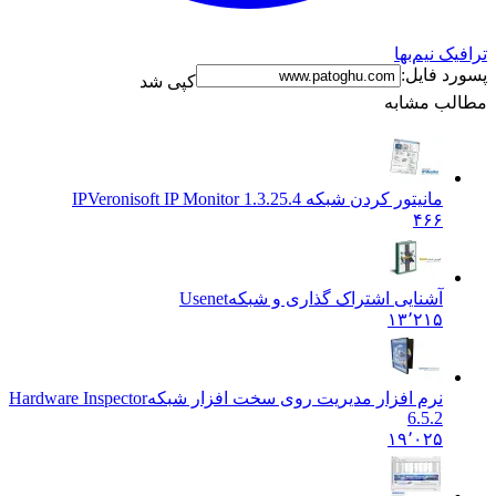
نیم‌بها
فایل:
کپی شد
 مشابه
مانیتور کردن شبکه IP
Veronisoft IP Monitor 1.3.25.4
۴۶۶
آشنایی اشتراک گذاری و شبکه
Usenet
۱۳٬۲۱۵
نرم افزار مدیریت روی سخت افزار شبکه
Hardware Inspector
6.5.2
۱۹٬۰۲۵