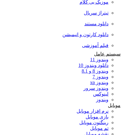
موزیک بی کلام
تیتراژ سریال
دانلود مستند
دانلود کارتون و انیمیشن
فیلم آموزشی
سیستم عامل
ویندوز 11
دانلود ویندوز 10
ویندوز 8 و 8.1
ویندوز 7
ویندوز xp
ویندوز سرور
لینوکس
ویندوز
موبایل
نرم افزار موبایل
بازی موبایل
رینگتون موبایل
تم موبایل
نقشه موبایل