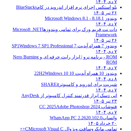
۷ دی ۱۴۰۴
بلو استکس اجرای نرم افزار اندروید در کام
BlueStacks
۲۶ تیر ۱۴۰۵
ویندوز 8.1
8.1 - Microsoft Windows 8.1
۷ دی ۱۴۰۴
دات نت فریم ورک برای تمامی ویندوزها
Microsoft .NET
Framework
۲۶ تیر ۱۴۰۵
ویندوز 7 همراه آپدیت 7 SP1
Windows 7 SP1 Professional
۷ دی ۱۴۰۴
ROM - برنامه نرو | ابزار رایت حرفه ای و
Nero Burning
ROM
۷ دی ۱۴۰۴
ویندوز 10 همراه آپدیت 10 22H2
Windows 10
۸ دی ۱۴۰۴
شیریت برای اندروید و کامپیوتر
SHAREit
۷ دی ۱۴۰۴
انی دسک ابزار قدرتمند کنترل کامپیوتر از
AnyDesk
۲۳ تیر ۱۴۰۵
فتوشاپ CC 2025
Adobe Photoshop 2024
۷ دی ۱۴۰۴
واتساپ
WhatsApp PC 2.2620.102.0
۲۰ خرداد ۱۴۰۵
تمامی مایکروسافت ویژوال C
Microsoft Visual C++