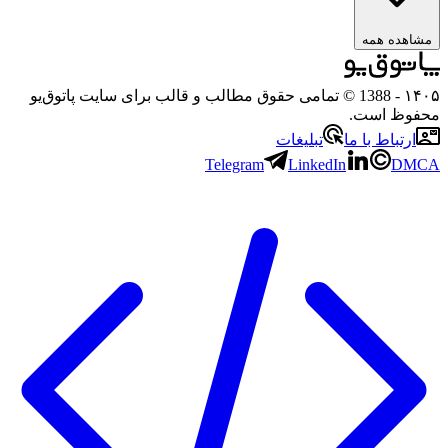
ه همه
- 1388 © تمامی حقوق مطالب و قالب برای سایت پاتوق‌یو
 است.
باط با ما
تبلیغات
Telegram
LinkedIn