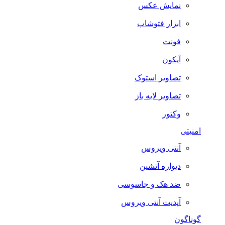
نمایش عکس
ابزار فتوشاپ
فونت
آیکون
تصاویر استوک
تصاویر لایه باز
وکتور
امنیتی
آنتی ویروس
دیواره آتشین
ضد هک و جاسوسی
آپدیت آنتی ویروس
گوناگون