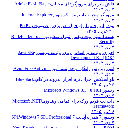
فلش پلیر برای مرورگرهای مختلف
Adobe Flash Player
۷ دی ۱۴۰۴
مرورگر محبوب اینترنت اکسپلورر
Internet Explorer
۷ دی ۱۴۰۴
پوت پلیر پخش انواع فایل تصویری و صوتی
PotPlayer
۲۰ خرداد ۱۴۰۵
بسته امنیتی بیت دیفندر توتال سکوریتی
Bitdefender Total
Security
۷ دی ۱۴۰۴
اجرای برنامه بر اساس زبان برنامه نویسی ج
Java SE
Development Kit (JDK)
۷ دی ۱۴۰۴
آنتی ویروس رایگان و قدرتمند آویرا
Avira Free Antivirus
۷ دی ۱۴۰۴
بلو استکس اجرای نرم افزار اندروید در کام
BlueStacks
۲۶ تیر ۱۴۰۵
ویندوز 8.1
8.1 - Microsoft Windows 8.1
۷ دی ۱۴۰۴
دات نت فریم ورک برای تمامی ویندوزها
Microsoft .NET
Framework
۲۶ تیر ۱۴۰۵
ویندوز 7 همراه آپدیت 7 SP1
Windows 7 SP1 Professional
۷ دی ۱۴۰۴
ROM - برنامه نرو | ابزار رایت حرفه ای و
Nero Burning