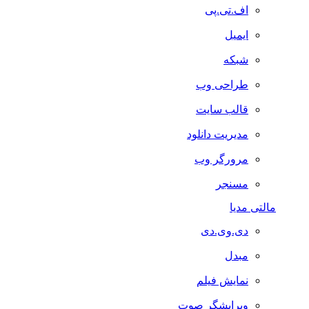
اف.تی.پی
ایمیل
شبکه
طراحی وب
قالب سایت
مدیریت دانلود
مرورگر وب
مسنجر
مالتی مدیا
دی.وی.دی
مبدل
نمایش فیلم
ویرایشگر صوت