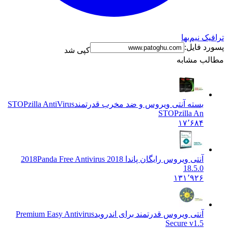
نیم‌بها
فایل:
کپی شد
 مشابه
بسته آنتی ویروس و ضد مخرب قدرتمند
STOPzilla AntiVirus
STOPzilla An
۱۷٬۶۸۴
آنتی ویروس رایگان پاندا 2018
Panda Free Antivirus 2018
18.5.0
۱۳۱٬۹۲۶
آنتی ویروس قدرتمند برای اندروید
Premium Easy Antivirus
Secure v1.5