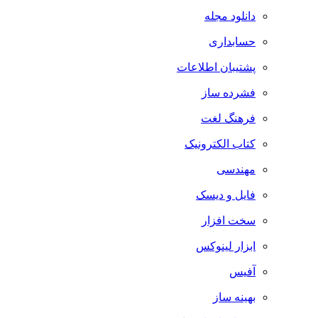
دانلود مجله
حسابداری
پشتیبان اطلاعات
فشرده ساز
فرهنگ لغت
کتاب الکترونیک
مهندسی
فایل و دیسک
سخت افزار
ابزار لینوکس
آفیس
بهینه ساز