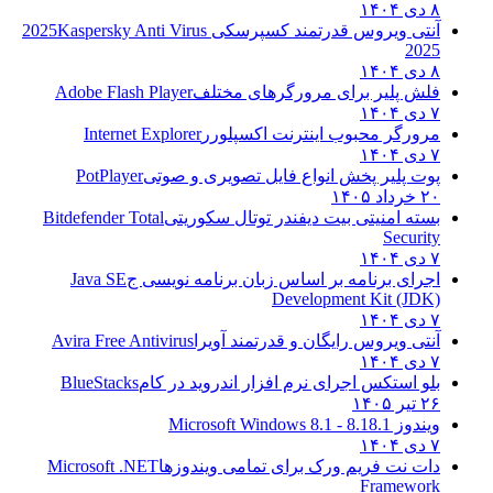
۸ دی ۱۴۰۴
آنتی ویروس قدرتمند کسپرسکی 2025
Kaspersky Anti Virus
2025
۸ دی ۱۴۰۴
فلش پلیر برای مرورگرهای مختلف
Adobe Flash Player
۷ دی ۱۴۰۴
مرورگر محبوب اینترنت اکسپلورر
Internet Explorer
۷ دی ۱۴۰۴
پوت پلیر پخش انواع فایل تصویری و صوتی
PotPlayer
۲۰ خرداد ۱۴۰۵
بسته امنیتی بیت دیفندر توتال سکوریتی
Bitdefender Total
Security
۷ دی ۱۴۰۴
اجرای برنامه بر اساس زبان برنامه نویسی ج
Java SE
Development Kit (JDK)
۷ دی ۱۴۰۴
آنتی ویروس رایگان و قدرتمند آویرا
Avira Free Antivirus
۷ دی ۱۴۰۴
بلو استکس اجرای نرم افزار اندروید در کام
BlueStacks
۲۶ تیر ۱۴۰۵
ویندوز 8.1
8.1 - Microsoft Windows 8.1
۷ دی ۱۴۰۴
دات نت فریم ورک برای تمامی ویندوزها
Microsoft .NET
Framework