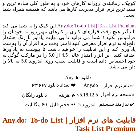
 زمانبندی روزانه کارهای خود و به طور کلی ساده ترین و
رین نرم افزار مدیریت کارها می باشد که همیشه همراه شما
Any.do: To-do List | Task List P
این کمک را به شما می کند
یر هیچ وقت قرارهای کاری و کارهای مهم روزانه خودتان را
 نکنید ! شما می توانید تا بی نهایت یادآور با زنگ هشدار
 به نرم افزار معرفی کنید تا سر وقت نرم افزار آن را به شما
ی کند و این قابلیت را خواهید داشت تا پیوست به یادآورها
اضافه کنید. این ابزار امتیاز عالی 4.5 از 5.0 را در مارکت گوگل به
خود اختصاص داده است و قابلیت نصب روی اندروید 5.0 به بالا را
ی باشد.
دانلود Any.do
❤️ تعداد دانلود
Any.do
نرم افزار
۶۳٬۶۶۷
 نرم افزار
v5.18.12.5
🔥 هزینه
دانلود رایگان
ازمند سیستم
اندروید 5
🔆 حجم فایل
80 مگابایت
قابلیت های نرم افزار Any.do: To-do List |
Task List Pre