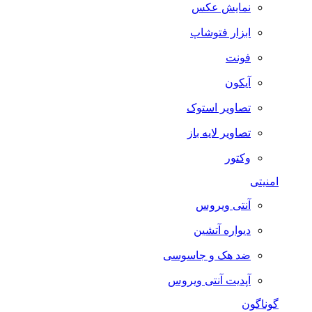
نمایش عکس
ابزار فتوشاپ
فونت
آیکون
تصاویر استوک
تصاویر لایه باز
وکتور
امنیتی
آنتی ویروس
دیواره آتشین
ضد هک و جاسوسی
آپدیت آنتی ویروس
گوناگون