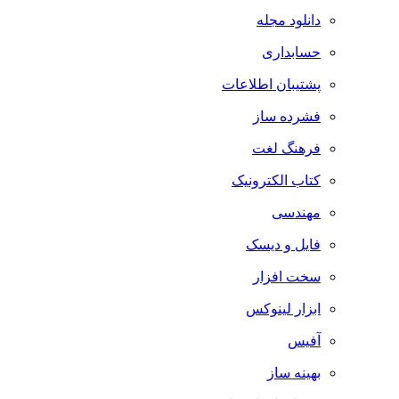
دانلود مجله
حسابداری
پشتیبان اطلاعات
فشرده ساز
فرهنگ لغت
کتاب الکترونیک
مهندسی
فایل و دیسک
سخت افزار
ابزار لینوکس
آفیس
بهینه ساز