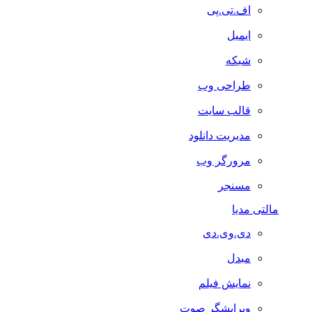
اف.تی.پی
ایمیل
شبکه
طراحی وب
قالب سایت
مدیریت دانلود
مرورگر وب
مسنجر
مالتی مدیا
دی.وی.دی
مبدل
نمایش فیلم
ویرایشگر صوت