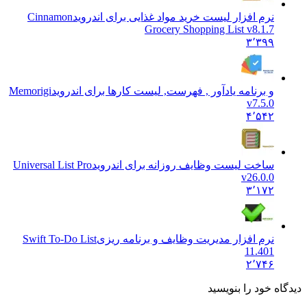
نرم افزار لیست خرید مواد غذایی برای اندروید
Cinnamon
Grocery Shopping List v8.1.7
۳٬۳۹۹
و برنامه یادآور , فهرست, لیست کارها برای اندروید
Memorigi
v7.5.0
۴٬۵۴۲
ساخت لیست وظایف روزانه برای اندروید
Universal List Pro
v26.0.0
۳٬۱۷۲
نرم افزار مدیریت وظایف و برنامه ریزی
Swift To-Do List
11.401
۲٬۷۴۶
 خود را بنویسید