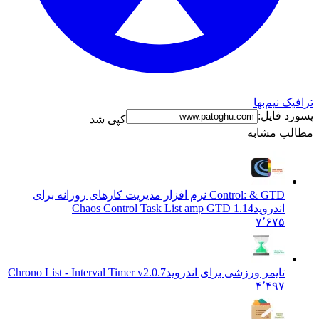
نیم‌بها
فایل:
کپی شد
 مشابه
Control: & GTD نرم افزار مدیریت کارهای روزانه برای
اندروید
1.14 Chaos Control Task List amp GTD
۷٬۶۷۵
تایمر ورزشی برای اندروید
Chrono List - Interval Timer v2.0.7
۴٬۴۹۷