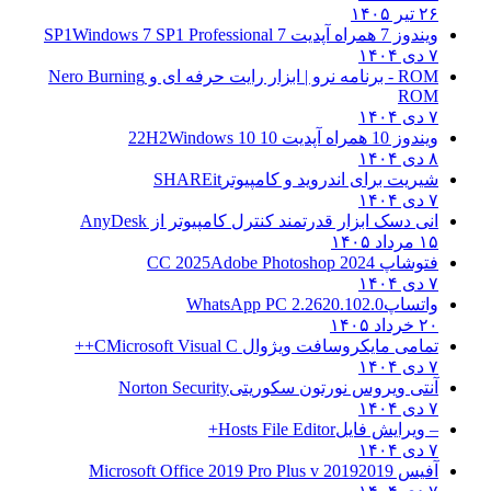
۲۶ تیر ۱۴۰۵
ویندوز 7 همراه آپدیت 7 SP1
Windows 7 SP1 Professional
۷ دی ۱۴۰۴
ROM - برنامه نرو | ابزار رایت حرفه ای و
Nero Burning
ROM
۷ دی ۱۴۰۴
ویندوز 10 همراه آپدیت 10 22H2
Windows 10
۸ دی ۱۴۰۴
شیریت برای اندروید و کامپیوتر
SHAREit
۷ دی ۱۴۰۴
انی دسک ابزار قدرتمند کنترل کامپیوتر از
AnyDesk
۱۵ مرداد ۱۴۰۵
فتوشاپ CC 2025
Adobe Photoshop 2024
۷ دی ۱۴۰۴
واتساپ
WhatsApp PC 2.2620.102.0
۲۰ خرداد ۱۴۰۵
تمامی مایکروسافت ویژوال C
Microsoft Visual C++
۷ دی ۱۴۰۴
آنتی ویروس نورتون سکوریتی
Norton Security
۷ دی ۱۴۰۴
– ویرایش فایل
Hosts File Editor+
۷ دی ۱۴۰۴
آفیس 2019
2019 Microsoft Office 2019 Pro Plus v