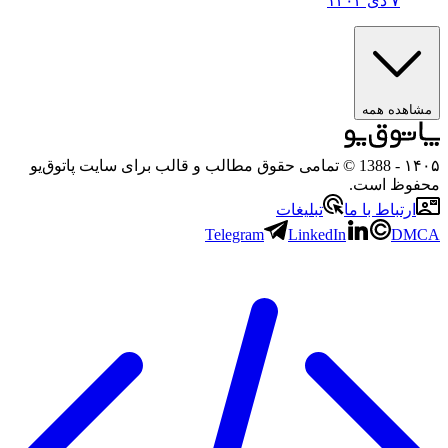
۷ دی ۱۴۰۴
ه همه
- 1388 © تمامی حقوق مطالب و قالب برای سایت پاتوق‌یو
 است.
باط با ما
تبلیغات
Telegram
LinkedIn