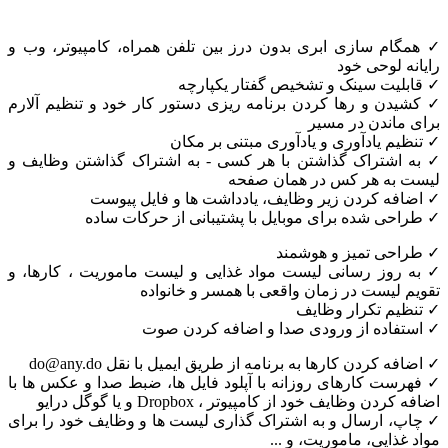
ام سازی ابری بدون درز بین تلفن همراه، کامپیوتر، وب و
 لوحی خود
لیت سینک و تشخیص گفتار یکپارچه
دن و رها کردن برنامه ریزی دستور کار خود و تنظیم آلارم
اندن در مسیر
م یادآوری و یادآوری مبتنی بر مکان
اشتراک گذاشتن با هر کسی - به اشتراک گذاشتن وظایف و
به هر کس در همان صفحه
فه کردن زیر وظایف، یادداشت ها و فایل پیوست
ی شده برای موبایل با پشتیبانی از حرکات ساده
حی تمیز و هوشمند
روز رسانی لیست مواد غذایی و لیست ماموریت ، کارها، و
لیست در زمان واقعی با همسر و خانواده
یم تکرار وظایف
فاده از ورودی صدا و اضافه کردن صوت
 کردن کارها به برنامه از طریق ایمیل با نقل do@any.do
ت کارهای روزانه با آپلود فایل ها، ضبط صدا و عکس ها با
ن وظایف خود از کامپیوتر ، Dropbox و یا گوگل درایو
، ارسال و به اشتراک گذاری لیست ها و وظایف خود را برای
ذایی، ماموریت، و ...