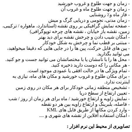
ن و جهت طلوع و غروب خورشید
ن و جهت طلوع ماه و غروب آن
ماه و٪ روشنایی
ن مدنی، نجومی و دریایی گرگ و میش
 نمایش گرافیکی بر روی نقشه (استاندارد، ماهواره / ترکیبی،
نقشه باز خیابان ، نقشه های چرخه توپوگرافی)
ن شیب دادن و چرخش نقشه برای دید بهتر
نی بر قطب نما و چرخش به شکل خودکار
های قابل حرکت، پین ها را در جایی هایی که دقیقا میخواهید،
نید بگذارید.
ها را با نامشان یا با مختصاتشان می توانید جست و جو کنید.
کانی را که دوست دارید ذخیره کنید.
 ویژگی ها در حالت افقی یا عمودی موجود است.
 مکان طلوع و غروب خورشید و مکان های ماه، نیازی به
 ندارد.
یص منطقه زمانی خودکار برای هر مکان در روی زمین
ن ارتفاع از سطح دریا
ش زاویه و ارتفاع خورشید / ماه برای هر زمان از روز / شب
ه، بلبرینگ و ارتفاع زاویه بین هر دو نقطه
 کردن مکانها از طریق فایل های KML
ن استفاده آفلاین از نقشه های شهری و ....
ی از محیط این نرم افزار :