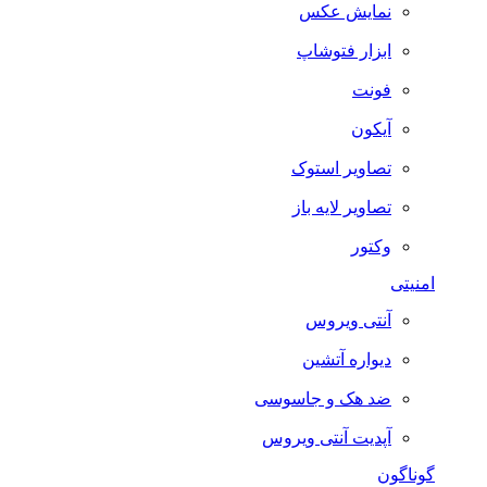
نمایش عکس
ابزار فتوشاپ
فونت
آیکون
تصاویر استوک
تصاویر لایه باز
وکتور
امنیتی
آنتی ویروس
دیواره آتشین
ضد هک و جاسوسی
آپدیت آنتی ویروس
گوناگون