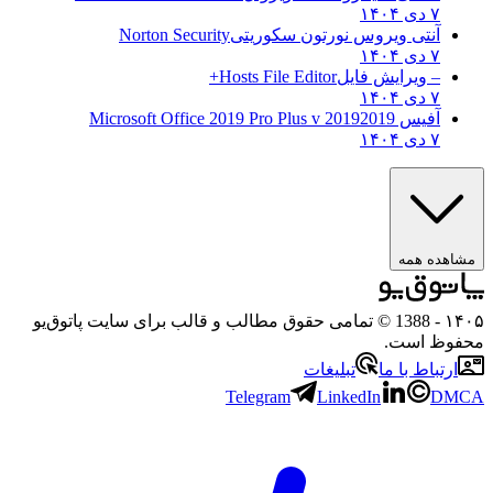
۷ دی ۱۴۰۴
آنتی ویروس نورتون سکوریتی
Norton Security
۷ دی ۱۴۰۴
– ویرایش فایل
Hosts File Editor+
۷ دی ۱۴۰۴
آفیس 2019
2019 Microsoft Office 2019 Pro Plus v
۷ دی ۱۴۰۴
ه همه
- 1388 © تمامی حقوق مطالب و قالب برای سایت پاتوق‌یو
 است.
باط با ما
تبلیغات
Telegram
LinkedIn