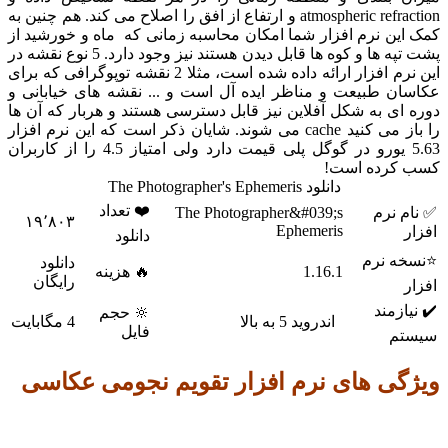
atmospheric refraction و ارتفاع از افق را اصلاح می کند. هم چنین به
ن نرم افزار شما امکان محاسبه زمانی که ماه و خورشید از
پشت تپه ها و کوه ها قابل دیدن هستند نیز وجود دارد. 5 نوع نقشه در
 افزار ارائه داده شده است، مثلا 2 نقشه
توپوگرافی
که برای
ن طبیعت و مناظر ایده آل است و ... نقشه های خیابانی و
ی به شکل آفلاین نیز قابل دسترسی هستند و هربار که آن ها
را باز می کنید cache می شوند. شایان ذکر است که این نرم افزار
5.63 یورو در گوگل پلی قیمت دارد ولی امتیاز 4.5 را از کاربران
رده است!
دانلود The Photographer's Ephemeris
❤️ تعداد
 نرم
The Photographer&#039;s
۱۹٬۸۰۳
Ephemeris
دانلود
 نرم
دانلود
1.16.1
🔥 هزینه
رایگان
زمند
🔆 حجم
اندروید 5 به بالا
4 مگابایت
فایل
م
ی های نرم افزار تقویم نجومی عکاسی