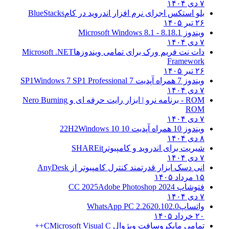
۷ دی ۱۴۰۴
بلو استکس اجرای نرم افزار اندروید در کام
BlueStacks
۲۶ تیر ۱۴۰۵
ویندوز 8.1
8.1 - Microsoft Windows 8.1
۷ دی ۱۴۰۴
دات نت فریم ورک برای تمامی ویندوزها
Microsoft .NET
Framework
۲۶ تیر ۱۴۰۵
ویندوز 7 همراه آپدیت 7 SP1
Windows 7 SP1 Professional
۷ دی ۱۴۰۴
ROM - برنامه نرو | ابزار رایت حرفه ای و
Nero Burning
ROM
۷ دی ۱۴۰۴
ویندوز 10 همراه آپدیت 10 22H2
Windows 10
۸ دی ۱۴۰۴
شیریت برای اندروید و کامپیوتر
SHAREit
۷ دی ۱۴۰۴
انی دسک ابزار قدرتمند کنترل کامپیوتر از
AnyDesk
۱۵ مرداد ۱۴۰۵
فتوشاپ CC 2025
Adobe Photoshop 2024
۷ دی ۱۴۰۴
واتساپ
WhatsApp PC 2.2620.102.0
۲۰ خرداد ۱۴۰۵
تمامی مایکروسافت ویژوال C
Microsoft Visual C++