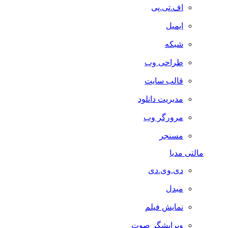
اف.تی.پی
ایمیل
شبکه
طراحی وب
قالب سایت
مدیریت دانلود
مرورگر وب
مسنجر
مالتی مدیا
دی.وی.دی
مبدل
نمایش فیلم
ویرایشگر صوت