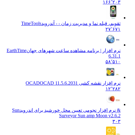
۱۶۶٬۲۰۳
تقویم، قبله نما و مدیریت زمان - - آندروید
TimeTools
۲۷٬۶۷۱
نرم افزار | برنامه مشاهده ساعت شهرهای جهان
EarthTime
6.31.1
۵۸٬۵۱۰
نرم افزار نقشه کشی OCAD
OCAD 11.5.6.2031
۱۲٬۲۸۲
& نرم افزار نجومی تعیین محل خورشید برای اندروید
Sun
Surveyor Sun amp Moon v2.6.2
۳۰۳