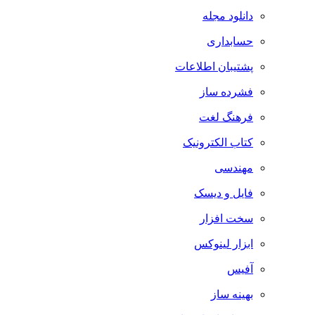
دانلود مجله
حسابداری
پشتیبان اطلاعات
فشرده ساز
فرهنگ لغت
کتاب الکترونیک
مهندسی
فایل و دیسک
سخت افزار
ابزار لینوکس
آفیس
بهینه ساز