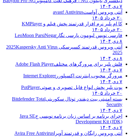
دیکشنری بابیلون NG - فرهنگ لغت کامپیوتر
Babylon Pro NG
۷ دی ۱۴۰۴
آنتی ویروس آواست
avast! Antivirus
۲۰ خرداد ۱۴۰۵
کا ام پلیر نرم افزار قدرتمند پخش فیلم و
KMPlayer
۲۰ خرداد ۱۴۰۵
فارسی نویس لیومون پارسی نگار
LeoMoon ParsiNegar
۸ دی ۱۴۰۴
آنتی ویروس قدرتمند کسپرسکی 2025
Kaspersky Anti Virus
2025
۸ دی ۱۴۰۴
فلش پلیر برای مرورگرهای مختلف
Adobe Flash Player
۷ دی ۱۴۰۴
مرورگر محبوب اینترنت اکسپلورر
Internet Explorer
۷ دی ۱۴۰۴
پوت پلیر پخش انواع فایل تصویری و صوتی
PotPlayer
۲۰ خرداد ۱۴۰۵
بسته امنیتی بیت دیفندر توتال سکوریتی
Bitdefender Total
Security
۷ دی ۱۴۰۴
اجرای برنامه بر اساس زبان برنامه نویسی ج
Java SE
Development Kit (JDK)
۷ دی ۱۴۰۴
آنتی ویروس رایگان و قدرتمند آویرا
Avira Free Antivirus